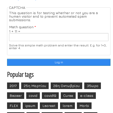
CAPTCHA
This question is for testing whether or not you are a
human visitor and to prevent automated spam
submissions.
Math question
*
1 + 11 =
Solve this simple math problem and enter the result. E.g. for 1+3,
enter 4.
Popular tags
2017
25η Μαρτίου
28η Οκτωβρίου
35ωρο
Bazaar
covid
covid19
Curae
e-class
FLEX
ipsum
Laoreet
lorem
Morbi