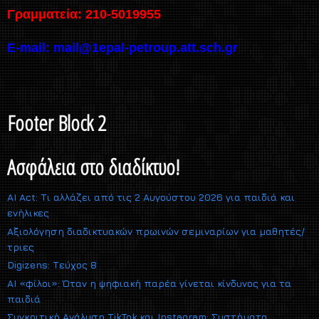
Γραμματεία: 210-5019955
E-mail:
mail@1epal-petroup.att.sch.gr
Footer Block 2
Ασφάλεια στο διαδίκτυο!
AI Act: Τι αλλάζει από τις 2 Αυγούστου 2026 για παιδιά και
ενήλικες
Αξιολόγηση διαδικτυακών πρωινών σεμιναρίων για μαθητές/
τριες
Digizens: Τεύχος 8
AI «φίλοι»: Όταν η ψηφιακή παρέα γίνεται κίνδυνος για τα
παιδιά
Συγκριτική Ανάλυση TikTok και Instagram: Συστήματα