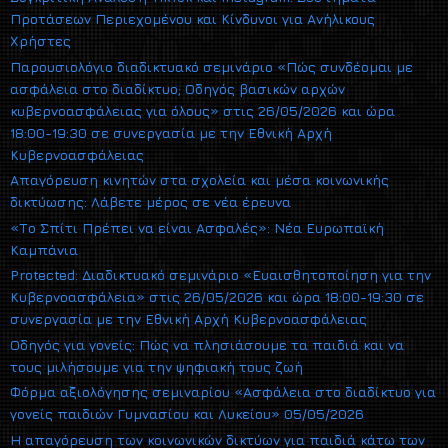
Προτάσεων Περιεχομένου και Κίνδυνοι για Ανήλικους
Χρήστες
Παρουσιολόγιο διαδικτυακό σεμινάριο «Πώς συνδέομαι με
ασφάλεια στο διαδίκτυο; Οδηγός βασικών αρχών
κυβερνοασφάλειας για όλους» στις 26/05/2026 και ώρα
18:00-19:30 σε συνεργασία με την Εθνική Αρχή
Κυβερνοασφάλειας
Απαγόρευση κινητών στα σχολεία και μέσα κοινωνικής
δικτύωσης: Λάβετε μέρος σε νέα έρευνα
«Το Σπίτι Πρέπει να είναι Ασφαλές»: Νέα Ευρωπαϊκή
Καμπάνια
Protected: Διαδικτυακό σεμινάριο «Ευαισθητοποίηση για την
Κυβερνοασφάλεια» στις 26/05/2026 και ώρα 18:00-19:30 σε
συνεργασία με την Εθνική Αρχή Κυβερνοασφάλειας
Οδηγός για γονείς: Πώς να πλησιάσουμε τα παιδιά και να
τους μιλήσουμε για την ψηφιακή τους ζωή
Φόρμα αξιολόγησης σεμιναρίου «Ασφάλεια στο διαδίκτυο για
γονείς παιδιών Γυμνασίου και Λυκείου» 05/05/2026
Η απαγόρευση των κοινωνικών δικτύων για παιδιά κάτω των