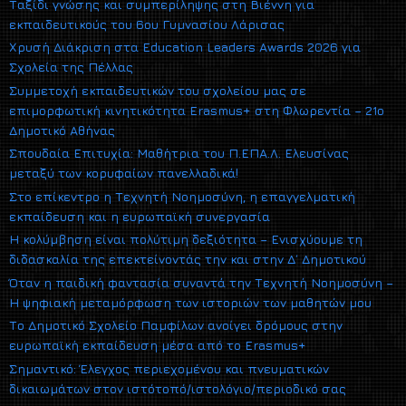
Ταξίδι γνώσης και συμπερίληψης στη Βιέννη για
εκπαιδευτικούς του 6ου Γυμνασίου Λάρισας
Χρυσή Διάκριση στα Education Leaders Awards 2026 για
Σχολεία της Πέλλας
Συμμετοχή εκπαιδευτικών του σχολείου μας σε
επιμορφωτική κινητικότητα Erasmus+ στη Φλωρεντία – 21ο
Δημοτικό Αθήνας
Σπουδαία Επιτυχία: Μαθήτρια του Π.ΕΠΑ.Λ. Ελευσίνας
μεταξύ των κορυφαίων πανελλαδικά!
Στο επίκεντρο η Τεχνητή Νοημοσύνη, η επαγγελματική
εκπαίδευση και η ευρωπαϊκή συνεργασία
Η κολύμβηση είναι πολύτιμη δεξιότητα – Ενισχύουμε τη
διδασκαλία της επεκτείνοντάς την και στην Δ΄ Δημοτικού
Όταν η παιδική φαντασία συναντά την Τεχνητή Νοημοσύνη –
Η ψηφιακή μεταμόρφωση των ιστοριών των μαθητών μου
Το Δημοτικό Σχολείο Παμφίλων ανοίγει δρόμους στην
ευρωπαϊκή εκπαίδευση μέσα από το Erasmus+
Σημαντικό: Έλεγχος περιεχομένου και πνευματικών
δικαιωμάτων στον ιστότοπό/ιστολόγιο/περιοδικό σας