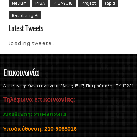
Nellum
PISA
PISA2018
Project
rapid
Raspberry Pi
Latest Tweets
loading tweets...
Επικοινωνία
Διεύθυνση:
Κωνσταντινουπόλεως 15-17, Πετρούπολη . TK 13231
Τηλέφωνα επικοινωνίας:
Διεύθυνση: 210-5012314
Υποδιεύθυνση: 210-5065016