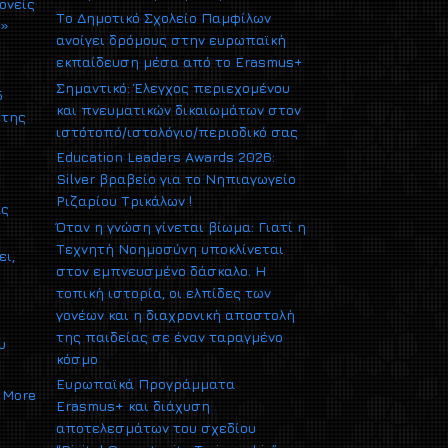
ονείς
Το Δημοτικό Σχολείο Παμφίλων
υ»
ανοίγει δρόμους στην ευρωπαϊκή
εκπαίδευση μέσα από το Erasmus+
Σημαντικό: Έλεγχος περιεχομένου
5
και πνευματικών δικαιωμάτων στον
 της
ιστότοπό/ιστολόγιο/περιοδικό σας
Education Leaders Awards 2026:
Silver βραβείο για το Νηπιαγωγείο
Ριζαρίου Τρικάλων !
ας
Όταν η γνώση γίνεται βίωμα: Γιατί η
Τεχνητή Νοημοσύνη υποκλίνεται
ει,
στον εμπνευσμένο δάσκαλο. Η
τοπική ιστορία, οι ελπίδες των
γονέων και η διαχρονική αποστολή
της παιδείας σε έναν ταραγμένο
υ
κόσμο
Ευρωπαϊκά Προγράμματα
More
Erasmus+ και διάχυση
αποτελεσμάτων του σχεδίου