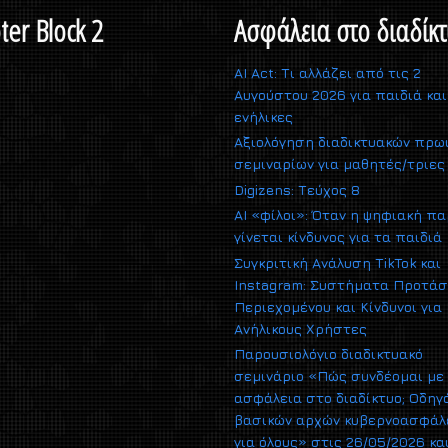
ter Block 2
Ασφάλεια στο διαδίκτ
AI Act: Τι αλλάζει από τις 2
Αυγούστου 2026 για παιδιά και
ενήλικες
Αξιολόγηση διαδικτυακών πρω
σεμιναρίων για μαθητές/τριες
Digizens: Τεύχος 8
AI «φίλοι»: Όταν η ψηφιακή π
γίνεται κίνδυνος για τα παιδιά
Συγκριτική Ανάλυση TikTok και
Instagram: Συστήματα Προτά
Περιεχομένου και Κίνδυνοι για
Ανήλικους Χρήστες
Παρουσιολόγιο διαδικτυακό
σεμινάριο «Πώς συνδέομαι με
ασφάλεια στο διαδίκτυο; Οδηγ
βασικών αρχών κυβερνοασφάλ
για όλους» στις 26/05/2026 κα