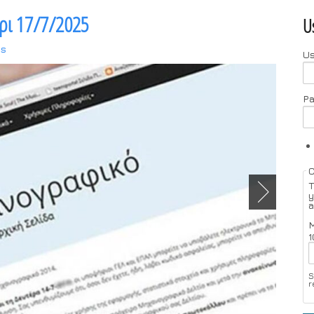
ρι 17/7/2025
U
ts
U
P
T
y
a
M
1
S
r