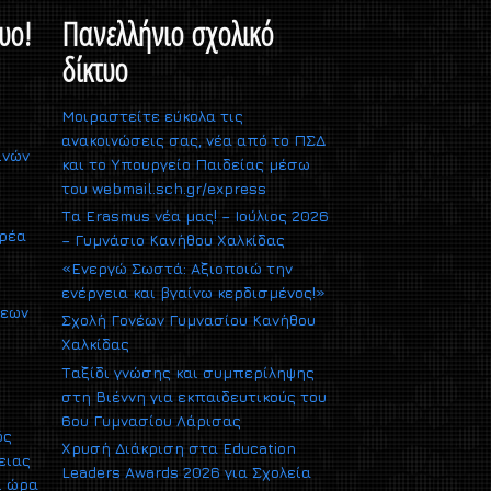
υο!
Πανελλήνιο σχολικό
δίκτυο
Μοιραστείτε εύκολα τις
ανακοινώσεις σας, νέα από το ΠΣΔ
ινών
και το Υπουργείο Παιδείας μέσω
του webmail.sch.gr/express
Τα Erasmus νέα μας! – Ιούλιος 2026
αρέα
– Γυμνάσιο Κανήθου Χαλκίδας
«Ενεργώ Σωστά: Αξιοποιώ την
ενέργεια και βγαίνω κερδισμένος!»
σεων
Σχολή Γονέων Γυμνασίου Κανήθου
Χαλκίδας
Ταξίδι γνώσης και συμπερίληψης
στη Βιέννη για εκπαιδευτικούς του
6ου Γυμνασίου Λάρισας
ός
Χρυσή Διάκριση στα Education
ειας
Leaders Awards 2026 για Σχολεία
ι ώρα