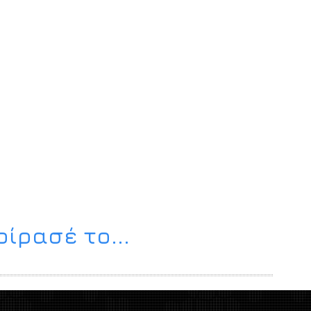
ίρασέ το...