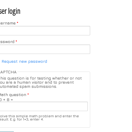
ser login
sername
*
assword
*
Request new password
CAPTCHA
his question is for testing whether or not
ou are a human visitor and to prevent
utomated spam submissions.
ath question
*
0 + 8 =
olve this simple math problem and enter the
esult. E.g. for 1+3, enter 4.