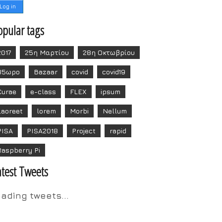
opular tags
2017
25η Μαρτίου
28η Οκτωβρίου
35ωρο
Bazaar
covid
covid19
Curae
e-class
FLEX
ipsum
Laoreet
lorem
Morbi
Nellum
PISA
PISA2018
Project
rapid
Raspberry Pi
atest Tweets
oading tweets...