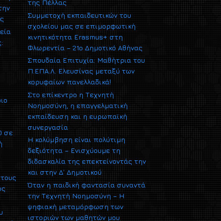
της Πέλλας
την
Συμμετοχή εκπαιδευτικών του
ας
σχολείου μας σε επιμορφωτική
εία
κινητικότητα Erasmus+ στη
:
Φλωρεντία – 21ο Δημοτικό Αθήνας
Σπουδαία Επιτυχία: Μαθήτρια του
Π.ΕΠΑ.Λ. Ελευσίνας μεταξύ των
κορυφαίων πανελλαδικά!
Στο επίκεντρο η Τεχνητή
ριο
Νοημοσύνη, η επαγγελματική
εκπαίδευση και η ευρωπαϊκή
συνεργασία
0 σε
Η κολύμβηση είναι πολύτιμη
ή
δεξιότητα – Ενισχύουμε τη
διδασκαλία της επεκτείνοντάς την
και στην Δ΄ Δημοτικού
 τους
Όταν η παιδική φαντασία συναντά
υς
την Τεχνητή Νοημοσύνη – Η
ψηφιακή μεταμόρφωση των
υ
ιστοριών των μαθητών μου