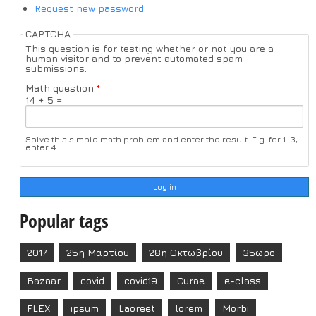
Request new password
CAPTCHA
This question is for testing whether or not you are a
human visitor and to prevent automated spam
submissions.
Math question
*
14 + 5 =
Solve this simple math problem and enter the result. E.g. for 1+3,
enter 4.
Popular tags
2017
25η Μαρτίου
28η Οκτωβρίου
35ωρο
Bazaar
covid
covid19
Curae
e-class
FLEX
ipsum
Laoreet
lorem
Morbi