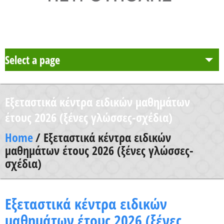
Select a page
Το Σχολείο μας
Εξεταστικά κέντρα ειδικών μαθημάτων
Δράση Μαθητείας
έτους 2026 (ξένες γλώσσες-σχέδια)
Home
/ Εξεταστικά κέντρα ειδικών
Καθηγητές
μαθημάτων έτους 2026 (ξένες γλώσσες-
σχέδια)
Μαθητές και Γονείς/Κηδεμόνες
Εξεταστικά κέντρα ειδικών
Ανακοινώσεις
μαθημάτων έτους 2026 (ξένες