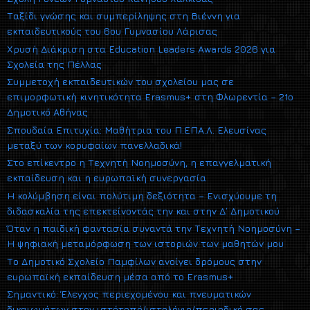
Ταξίδι γνώσης και συμπερίληψης στη Βιέννη για
εκπαιδευτικούς του 6ου Γυμνασίου Λάρισας
Χρυσή Διάκριση στα Education Leaders Awards 2026 για
Σχολεία της Πέλλας
Συμμετοχή εκπαιδευτικών του σχολείου μας σε
επιμορφωτική κινητικότητα Erasmus+ στη Φλωρεντία – 21ο
Δημοτικό Αθήνας
Σπουδαία Επιτυχία: Μαθήτρια του Π.ΕΠΑ.Λ. Ελευσίνας
μεταξύ των κορυφαίων πανελλαδικά!
Στο επίκεντρο η Τεχνητή Νοημοσύνη, η επαγγελματική
εκπαίδευση και η ευρωπαϊκή συνεργασία
Η κολύμβηση είναι πολύτιμη δεξιότητα – Ενισχύουμε τη
διδασκαλία της επεκτείνοντάς την και στην Δ΄ Δημοτικού
Όταν η παιδική φαντασία συναντά την Τεχνητή Νοημοσύνη –
Η ψηφιακή μεταμόρφωση των ιστοριών των μαθητών μου
Το Δημοτικό Σχολείο Παμφίλων ανοίγει δρόμους στην
ευρωπαϊκή εκπαίδευση μέσα από το Erasmus+
Σημαντικό: Έλεγχος περιεχομένου και πνευματικών
δικαιωμάτων στον ιστότοπό/ιστολόγιο/περιοδικό σας