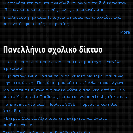
Η απαγόρευση των κοινωνικών δικτύων για παιδιά κάτω των
15 ετών και ο καθοριστικός ρόλος της οικογένειας
Επαλήθευση ηλικίας: Τι ισχύει σήμερα και τι αλλάζει ανά
κατηγορία ψηφιακής υπηρεσίας
More
Πανελλήνιο σχολικό δίκτυο
FIRST® Tech Challenge 2026. Πρώτη Συμμετοχή … Μεγάλη
Εμπειρία!
Γυμνάσιο-Λύκειο Dortmund. Διαδικτυακό Μάθημα. Μαθαίνω
την Ιστορία της Πατρίδας μου μέσα από Αθλητικούς Αγώνες
Μοιραστείτε εύκολα τις ανακοινώσεις σας, νέα από το ΠΣΔ
και το Υπουργείο Παιδείας μέσω του webmail.sch.gr/express
Τα Erasmus νέα μας! – Ιούλιος 2026 – Γυμνάσιο Κανήθου
Χαλκίδας
«Ενεργώ Σωστά: Αξιοποιώ την ενέργεια και βγαίνω
κερδισμένος!»
Σχολή Γονέων Γυμνασίου Κανήθου Χαλκίδας