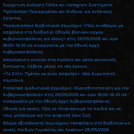
Συγκριτική Ανάλυση TikTok και Instagram: Συστήματα
Προτάσεων Περιεχομένου και Κίνδυνοι για Ανήλικους
Χρήστες
Παρουσιολόγιο διαδικτυακό σεμινάριο «Πώς συνδέομαι με
ασφάλεια στο διαδίκτυο; Οδηγός βασικών αρχών
κυβερνοασφάλειας για όλους» στις 26/05/2026 και ώρα
18:00-19:30 σε συνεργασία με την Εθνική Αρχή
Κυβερνοασφάλειας
Απαγόρευση κινητών στα σχολεία και μέσα κοινωνικής
δικτύωσης: Λάβετε μέρος σε νέα έρευνα
«Το Σπίτι Πρέπει να είναι Ασφαλές»: Νέα Ευρωπαϊκή
Καμπάνια
Protected: Διαδικτυακό σεμινάριο «Ευαισθητοποίηση για την
Κυβερνοασφάλεια» στις 26/05/2026 και ώρα 18:00-19:30 σε
συνεργασία με την Εθνική Αρχή Κυβερνοασφάλειας
Οδηγός για γονείς: Πώς να πλησιάσουμε τα παιδιά και να
τους μιλήσουμε για την ψηφιακή τους ζωή
Φόρμα αξιολόγησης σεμιναρίου «Ασφάλεια στο διαδίκτυο για
γονείς παιδιών Γυμνασίου και Λυκείου» 05/05/2026