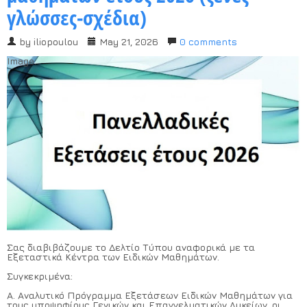
γλώσσες-σχέδια)
Χρήσιμα Έντυπα
by
iliopoulou
May 21, 2026
0 comments
Image:
Σας διαβιβάζουμε το Δελτίο Τύπου αναφορικά με τα
Εξεταστικά Κέντρα των Ειδικών Μαθημάτων.
Συγκεκριμένα:
Α. Αναλυτικό Πρόγραμμα Εξετάσεων Ειδικών Μαθημάτων για
τους υποψηφίους Γενικών και Επαγγελματικών Λυκείων, οι