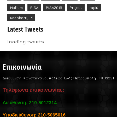
Nellum
PISA
PISA2018
Project
rapid
Raspberry Pi
Latest Tweets
loading tweets...
Επικοινωνία
Διεύθυνση:
Κωνσταντινουπόλεως 15-17, Πετρούπολη . TK 13231
Τηλέφωνα επικοινωνίας:
Διεύθυνση: 210-5012314
Υποδιεύθυνση: 210-5065016