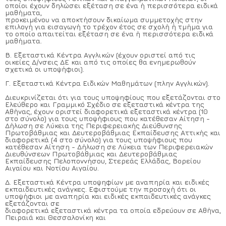
οποίοι έχουν δηλώσει εξέταση σε ένα ή περισσότερα ειδικά
μαθήματα,
προκειμένου να αποκτήσουν δικαίωμα συμμετοχής στην
επιλογή για εισαγωγή το τρέχον έτος σε σχολή ή τμήμα για
το οποίο απαιτείται εξέταση σε ένα ή περισσότερα ειδικά
μαθήματα.
Β. Εξεταστικά Κέντρα Αγγλικών (έχουν οριστεί από τις
οικείες Δ/νσεις ΔΕ και από τις οποίες θα ενημερωθούν
σχετικά οι υποψήφιοι).
Γ. Εξεταστικά Κέντρα Ειδικών Μαθημάτων (πλην Αγγλικών).
Διευκρινίζεται ότι για τους υποψηφίους που εξετάζονται στο
Ελεύθερο και Γραμμικό Σχέδιο σε εξεταστικά κέντρα της
Αθήνας, έχουν οριστεί διαφορετικά εξεταστικά κέντρα (10
στο σύνολο) για τους υποψήφιους που κατέθεσαν Αίτηση -
Δήλωση σε Λύκεια της Περιφερειακής Διεύθυνσης
Πρωτοβάθμιας και Δευτεροβάθμιας Εκπαίδευσης Αττικής και
διαφορετικά (4 στο σύνολο) για τους υποψήφιους που
κατέθεσαν Αίτηση - Δήλωση σε Λύκεια των Περιφερειακών
Διευθύνσεων Πρωτοβάθμιας και Δευτεροβάθμιας
Εκπαίδευσης Πελοποννήσου, Στερεάς Ελλάδας, Βορείου
Αιγαίου και Νοτίου Αιγαίου.
Δ. Εξεταστικά Κέντρα υποψηφίων με αναπηρία και ειδικές
εκπαιδευτικές ανάγκες. Εφιστούμε την προσοχή ότι οι
υποψήφιοι με αναπηρία και ειδικές εκπαιδευτικές ανάγκες
εξετάζονται σε
διαφορετικά εξεταστικά κέντρα τα οποία εδρεύουν σε Αθήνα,
Πειραιά και Θεσσαλονίκη και