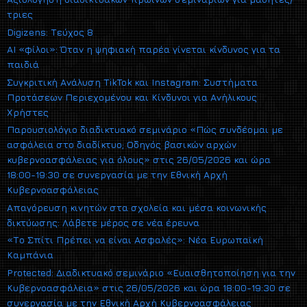
τριες
Digizens: Τεύχος 8
AI «φίλοι»: Όταν η ψηφιακή παρέα γίνεται κίνδυνος για τα
παιδιά
Συγκριτική Ανάλυση TikTok και Instagram: Συστήματα
Προτάσεων Περιεχομένου και Κίνδυνοι για Ανήλικους
Χρήστες
Παρουσιολόγιο διαδικτυακό σεμινάριο «Πώς συνδέομαι με
ασφάλεια στο διαδίκτυο; Οδηγός βασικών αρχών
κυβερνοασφάλειας για όλους» στις 26/05/2026 και ώρα
18:00-19:30 σε συνεργασία με την Εθνική Αρχή
Κυβερνοασφάλειας
Απαγόρευση κινητών στα σχολεία και μέσα κοινωνικής
δικτύωσης: Λάβετε μέρος σε νέα έρευνα
«Το Σπίτι Πρέπει να είναι Ασφαλές»: Νέα Ευρωπαϊκή
Καμπάνια
Protected: Διαδικτυακό σεμινάριο «Ευαισθητοποίηση για την
Κυβερνοασφάλεια» στις 26/05/2026 και ώρα 18:00-19:30 σε
συνεργασία με την Εθνική Αρχή Κυβερνοασφάλειας