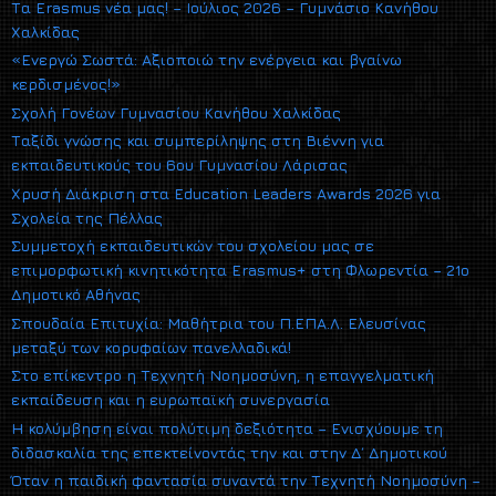
Τα Erasmus νέα μας! – Ιούλιος 2026 – Γυμνάσιο Κανήθου
Χαλκίδας
«Ενεργώ Σωστά: Αξιοποιώ την ενέργεια και βγαίνω
κερδισμένος!»
Σχολή Γονέων Γυμνασίου Κανήθου Χαλκίδας
Ταξίδι γνώσης και συμπερίληψης στη Βιέννη για
εκπαιδευτικούς του 6ου Γυμνασίου Λάρισας
Χρυσή Διάκριση στα Education Leaders Awards 2026 για
Σχολεία της Πέλλας
Συμμετοχή εκπαιδευτικών του σχολείου μας σε
επιμορφωτική κινητικότητα Erasmus+ στη Φλωρεντία – 21ο
Δημοτικό Αθήνας
Σπουδαία Επιτυχία: Μαθήτρια του Π.ΕΠΑ.Λ. Ελευσίνας
μεταξύ των κορυφαίων πανελλαδικά!
Στο επίκεντρο η Τεχνητή Νοημοσύνη, η επαγγελματική
εκπαίδευση και η ευρωπαϊκή συνεργασία
Η κολύμβηση είναι πολύτιμη δεξιότητα – Ενισχύουμε τη
διδασκαλία της επεκτείνοντάς την και στην Δ΄ Δημοτικού
Όταν η παιδική φαντασία συναντά την Τεχνητή Νοημοσύνη –