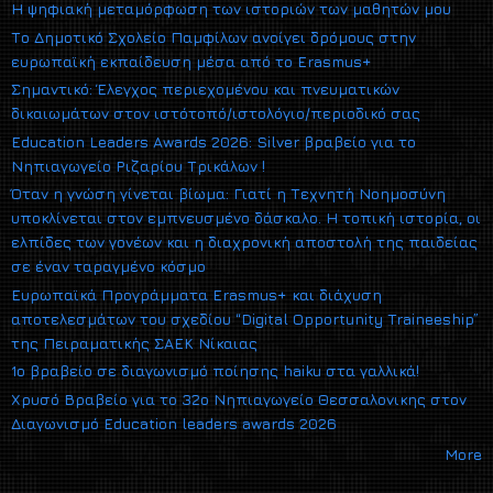
Η ψηφιακή μεταμόρφωση των ιστοριών των μαθητών μου
Το Δημοτικό Σχολείο Παμφίλων ανοίγει δρόμους στην
ευρωπαϊκή εκπαίδευση μέσα από το Erasmus+
Σημαντικό: Έλεγχος περιεχομένου και πνευματικών
δικαιωμάτων στον ιστότοπό/ιστολόγιο/περιοδικό σας
Education Leaders Awards 2026: Silver βραβείο για το
Νηπιαγωγείο Ριζαρίου Τρικάλων !
Όταν η γνώση γίνεται βίωμα: Γιατί η Τεχνητή Νοημοσύνη
υποκλίνεται στον εμπνευσμένο δάσκαλο. Η τοπική ιστορία, οι
ελπίδες των γονέων και η διαχρονική αποστολή της παιδείας
σε έναν ταραγμένο κόσμο
Ευρωπαϊκά Προγράμματα Erasmus+ και διάχυση
αποτελεσμάτων του σχεδίου “Digital Opportunity Traineeship”
της Πειραματικής ΣΑΕΚ Νίκαιας
1ο βραβείο σε διαγωνισμό ποίησης haiku στα γαλλικά!
Xρυσό Βραβείο για το 32ο Νηπιαγωγείο Θεσσαλονικης στον
Διαγωνισμό Εducation leaders awards 2026
More