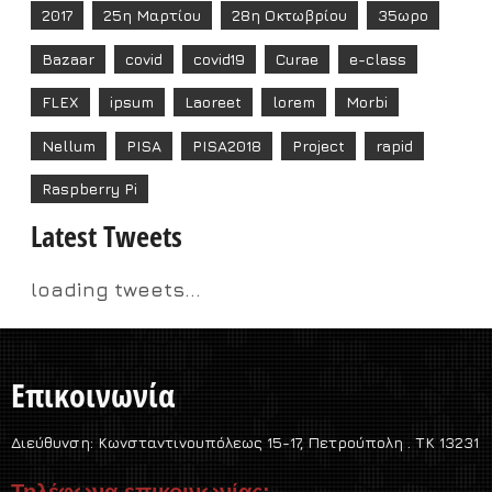
2017
25η Μαρτίου
28η Οκτωβρίου
35ωρο
Bazaar
covid
covid19
Curae
e-class
FLEX
ipsum
Laoreet
lorem
Morbi
Nellum
PISA
PISA2018
Project
rapid
Raspberry Pi
Latest Tweets
loading tweets...
Επικοινωνία
Διεύθυνση:
Κωνσταντινουπόλεως 15-17, Πετρούπολη . TK 13231
Τηλέφωνα επικοινωνίας: