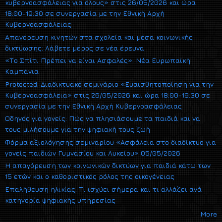
κυβερνοασφάλειας για όλους» στις 26/05/2026 και ώρα
18:00-19:30 σε συνεργασία με την Εθνική Αρχή
Κυβερνοασφάλειας
Απαγόρευση κινητών στα σχολεία και μέσα κοινωνικής
δικτύωσης: Λάβετε μέρος σε νέα έρευνα
«Το Σπίτι Πρέπει να είναι Ασφαλές»: Νέα Ευρωπαϊκή
Καμπάνια
Protected: Διαδικτυακό σεμινάριο «Ευαισθητοποίηση για την
Κυβερνοασφάλεια» στις 26/05/2026 και ώρα 18:00-19:30 σε
συνεργασία με την Εθνική Αρχή Κυβερνοασφάλειας
Οδηγός για γονείς: Πώς να πλησιάσουμε τα παιδιά και να
τους μιλήσουμε για την ψηφιακή τους ζωή
Φόρμα αξιολόγησης σεμιναρίου «Ασφάλεια στο διαδίκτυο για
γονείς παιδιών Γυμνασίου και Λυκείου» 05/05/2026
Η απαγόρευση των κοινωνικών δικτύων για παιδιά κάτω των
15 ετών και ο καθοριστικός ρόλος της οικογένειας
Επαλήθευση ηλικίας: Τι ισχύει σήμερα και τι αλλάζει ανά
κατηγορία ψηφιακής υπηρεσίας
More