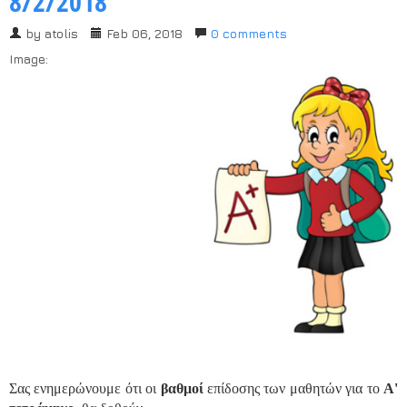
8/2/2018
by
atolis
Feb 06, 2018
0 comments
Image:
Σας ενημερώνουμε ότι οι
βαθμοί
επίδοσης των μαθητών για το
Α'