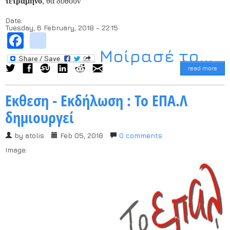
τετράμηνο
, θα δοθούν
Date:
Tuesday, 6 February, 2018 - 22:15
Facebook
instagram
Μοίρασέ το...
read more
Εκθεση - Εκδήλωση : Το ΕΠΑ.Λ
δημιουργεί
by
atolis
Feb 05, 2018
0 comments
Image: