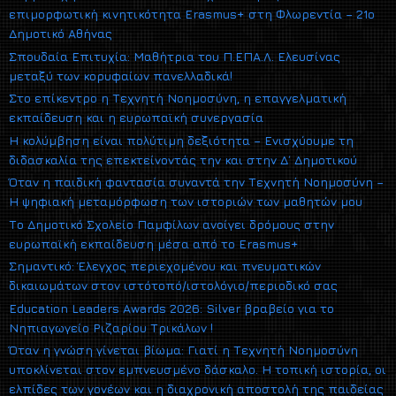
επιμορφωτική κινητικότητα Erasmus+ στη Φλωρεντία – 21ο
Δημοτικό Αθήνας
Σπουδαία Επιτυχία: Μαθήτρια του Π.ΕΠΑ.Λ. Ελευσίνας
μεταξύ των κορυφαίων πανελλαδικά!
Στο επίκεντρο η Τεχνητή Νοημοσύνη, η επαγγελματική
εκπαίδευση και η ευρωπαϊκή συνεργασία
Η κολύμβηση είναι πολύτιμη δεξιότητα – Ενισχύουμε τη
διδασκαλία της επεκτείνοντάς την και στην Δ΄ Δημοτικού
Όταν η παιδική φαντασία συναντά την Τεχνητή Νοημοσύνη –
Η ψηφιακή μεταμόρφωση των ιστοριών των μαθητών μου
Το Δημοτικό Σχολείο Παμφίλων ανοίγει δρόμους στην
ευρωπαϊκή εκπαίδευση μέσα από το Erasmus+
Σημαντικό: Έλεγχος περιεχομένου και πνευματικών
δικαιωμάτων στον ιστότοπό/ιστολόγιο/περιοδικό σας
Education Leaders Awards 2026: Silver βραβείο για το
Νηπιαγωγείο Ριζαρίου Τρικάλων !
Όταν η γνώση γίνεται βίωμα: Γιατί η Τεχνητή Νοημοσύνη
υποκλίνεται στον εμπνευσμένο δάσκαλο. Η τοπική ιστορία, οι
ελπίδες των γονέων και η διαχρονική αποστολή της παιδείας