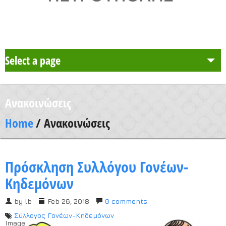
Select a page
Το Σχολείο μας
Ανακοινώσεις
Δράση Μαθητείας
Home
/ Ανακοινώσεις
Καθηγητές
Πρόσκληση Συλλόγου Γονέων-
Μαθητές και Γονείς/Κηδεμόνες
Κηδεμόνων
by
lb
Feb 26, 2018
0 comments
Ανακοινώσεις
Σύλλογος Γονέων-Κηδεμόνων
Image: