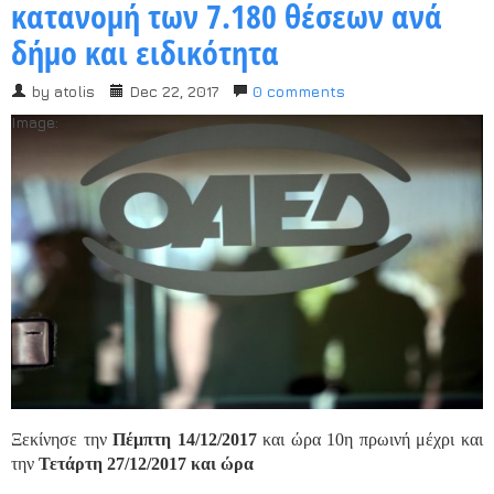
κατανομή των 7.180 θέσεων ανά
δήμο και ειδικότητα
by
atolis
Dec 22, 2017
0 comments
Image:
Ξεκίνησε την
Πέμπτη 14/12/2017
και ώρα 10η πρωινή μέχρι και
την
Τετάρτη 27/12/2017 και ώρα