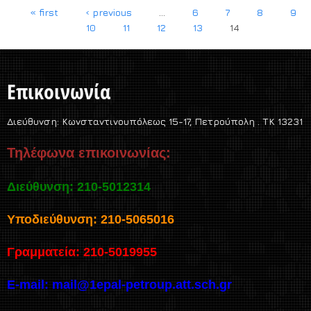
« first
‹ previous
…
6
7
8
9
Pages
10
11
12
13
14
Επικοινωνία
Διεύθυνση:
Κωνσταντινουπόλεως 15-17, Πετρούπολη . TK 13231
Τηλέφωνα επικοινωνίας:
Διεύθυνση: 210-5012314
Υποδιεύθυνση: 210-5065016
Γραμματεία: 210-5019955
E-mail:
mail@1epal-petroup.att.sch.gr