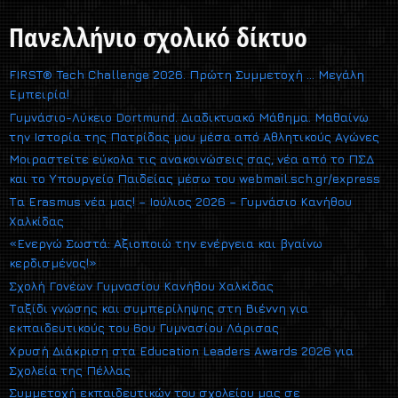
Πανελλήνιο σχολικό δίκτυο
FIRST® Tech Challenge 2026. Πρώτη Συμμετοχή … Μεγάλη
Εμπειρία!
Γυμνάσιο-Λύκειο Dortmund. Διαδικτυακό Μάθημα. Μαθαίνω
την Ιστορία της Πατρίδας μου μέσα από Αθλητικούς Αγώνες
Μοιραστείτε εύκολα τις ανακοινώσεις σας, νέα από το ΠΣΔ
και το Υπουργείο Παιδείας μέσω του webmail.sch.gr/express
Τα Erasmus νέα μας! – Ιούλιος 2026 – Γυμνάσιο Κανήθου
Χαλκίδας
«Ενεργώ Σωστά: Αξιοποιώ την ενέργεια και βγαίνω
κερδισμένος!»
Σχολή Γονέων Γυμνασίου Κανήθου Χαλκίδας
Ταξίδι γνώσης και συμπερίληψης στη Βιέννη για
εκπαιδευτικούς του 6ου Γυμνασίου Λάρισας
Χρυσή Διάκριση στα Education Leaders Awards 2026 για
Σχολεία της Πέλλας
Συμμετοχή εκπαιδευτικών του σχολείου μας σε