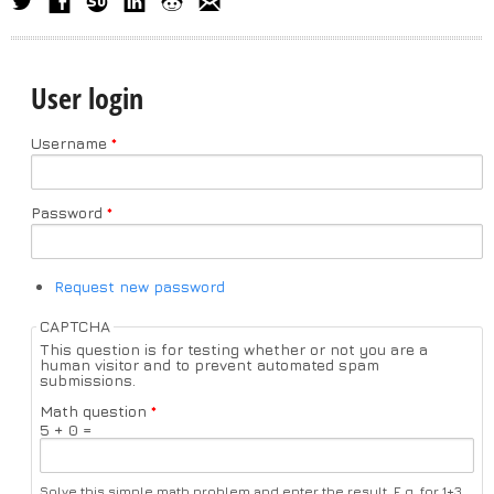
User login
Username
*
Password
*
Request new password
CAPTCHA
This question is for testing whether or not you are a
human visitor and to prevent automated spam
submissions.
Math question
*
5 + 0 =
Solve this simple math problem and enter the result. E.g. for 1+3,