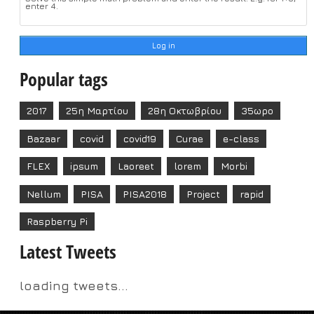
enter 4.
Popular tags
2017
25η Μαρτίου
28η Οκτωβρίου
35ωρο
Bazaar
covid
covid19
Curae
e-class
FLEX
ipsum
Laoreet
lorem
Morbi
Nellum
PISA
PISA2018
Project
rapid
Raspberry Pi
Latest Tweets
loading tweets...