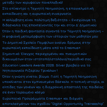
μεταξύ των κορυφαίων πανελλαδικά!
Στο επίκεντρο η Τεχνητή Νοημοσύνη, η επαγγελματική
εκπαίδευση και η ευρωπαϊκή συνεργασία
Η κολύμβηση είναι πολύτιμη δεξιότητα – Ενισχύουμε τη
διδασκαλία της επεκτείνοντάς την και στην Δ΄ Δημοτικού
Όταν η παιδική φαντασία συναντά την Τεχνητή Νοημοσύνη –
Η ψηφιακή μεταμόρφωση των ιστοριών των μαθητών μου
Το Δημοτικό Σχολείο Παμφίλων ανοίγει δρόμους στην
ευρωπαϊκή εκπαίδευση μέσα από το Erasmus+
Σημαντικό: Έλεγχος περιεχομένου και πνευματικών
δικαιωμάτων στον ιστότοπό/ιστολόγιο/περιοδικό σας
Education Leaders Awards 2026: Silver βραβείο για το
Νηπιαγωγείο Ριζαρίου Τρικάλων !
Όταν η γνώση γίνεται βίωμα: Γιατί η Τεχνητή Νοημοσύνη
υποκλίνεται στον εμπνευσμένο δάσκαλο. Η τοπική ιστορία, οι
ελπίδες των γονέων και η διαχρονική αποστολή της παιδείας
σε έναν ταραγμένο κόσμο
Ευρωπαϊκά Προγράμματα Erasmus+ και διάχυση
αποτελεσμάτων του σχεδίου “Digital Opportunity Traineeship”