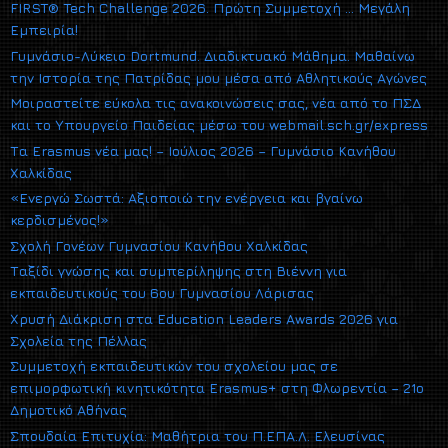
FIRST® Tech Challenge 2026. Πρώτη Συμμετοχή … Μεγάλη
Εμπειρία!
Γυμνάσιο-Λύκειο Dortmund. Διαδικτυακό Μάθημα. Μαθαίνω
την Ιστορία της Πατρίδας μου μέσα από Αθλητικούς Αγώνες
Μοιραστείτε εύκολα τις ανακοινώσεις σας, νέα από το ΠΣΔ
και το Υπουργείο Παιδείας μέσω του webmail.sch.gr/express
Τα Erasmus νέα μας! – Ιούλιος 2026 – Γυμνάσιο Κανήθου
Χαλκίδας
«Ενεργώ Σωστά: Αξιοποιώ την ενέργεια και βγαίνω
κερδισμένος!»
Σχολή Γονέων Γυμνασίου Κανήθου Χαλκίδας
Ταξίδι γνώσης και συμπερίληψης στη Βιέννη για
εκπαιδευτικούς του 6ου Γυμνασίου Λάρισας
Χρυσή Διάκριση στα Education Leaders Awards 2026 για
Σχολεία της Πέλλας
Συμμετοχή εκπαιδευτικών του σχολείου μας σε
επιμορφωτική κινητικότητα Erasmus+ στη Φλωρεντία – 21ο
Δημοτικό Αθήνας
Σπουδαία Επιτυχία: Μαθήτρια του Π.ΕΠΑ.Λ. Ελευσίνας