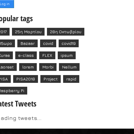
opular tags
2017
25η Μαρτίου
28η Οκτωβρίου
35ωρο
Bazaar
covid
covid19
Curae
e-class
FLEX
ipsum
Laoreet
lorem
Morbi
Nellum
PISA
PISA2018
Project
rapid
Raspberry Pi
atest Tweets
oading tweets...