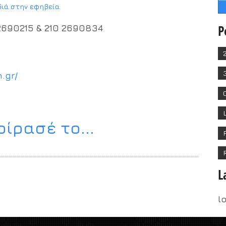
διά στην εφηβεία
P
2690215 & 210 2690834
.gr/
ίρασέ το...
L
l