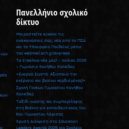
Πανελλήνιο σχολικό
δίκτυο
Μοιραστείτε εύκολα τις
ανακοινώσεις σας, νέα από το ΠΣΔ
και το Υπουργείο Παιδείας μέσω
του webmail.sch.gr/express
ινών
Τα Erasmus νέα μας! – Ιούλιος 2026
– Γυμνάσιο Κανήθου Χαλκίδας
«Ενεργώ Σωστά: Αξιοποιώ την
αρέα
ενέργεια και βγαίνω κερδισμένος!»
Σχολή Γονέων Γυμνασίου Κανήθου
Χαλκίδας
σεων
Ταξίδι γνώσης και συμπερίληψης
στη Βιέννη για εκπαιδευτικούς του
6ου Γυμνασίου Λάρισας
Χρυσή Διάκριση στα Education
ός
Leaders Awards 2026 για Σχολεία