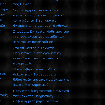
ειας
της Πέλλας
ι ώρα
Συμμετοχή εκπαιδευτικών του
την
σχολείου μας σε επιμορφωτική
ας
κινητικότητα Erasmus+ στη
εία
Φλωρεντία – 21ο Δημοτικό Αθήνας
:
Σπουδαία Επιτυχία: Μαθήτρια του
Π.ΕΠΑ.Λ. Ελευσίνας μεταξύ των
κορυφαίων πανελλαδικά!
Στο επίκεντρο η Τεχνητή
Νοημοσύνη, η επαγγελματική
ριο
εκπαίδευση και η ευρωπαϊκή
συνεργασία
Η κολύμβηση είναι πολύτιμη
0 σε
δεξιότητα – Ενισχύουμε τη
ή
διδασκαλία της επεκτείνοντάς την
και στην Δ΄ Δημοτικού
Όταν η παιδική φαντασία συναντά
 τους
την Τεχνητή Νοημοσύνη – Η
υς
ψηφιακή μεταμόρφωση των