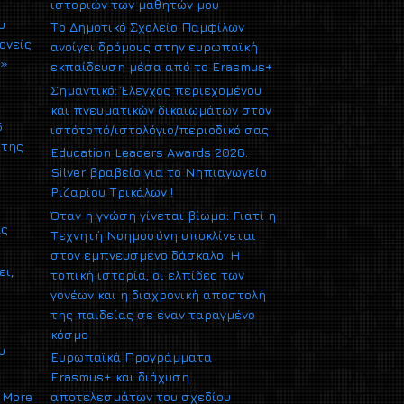
ιστοριών των μαθητών μου
υ
Το Δημοτικό Σχολείο Παμφίλων
ονείς
ανοίγει δρόμους στην ευρωπαϊκή
υ»
εκπαίδευση μέσα από το Erasmus+
Σημαντικό: Έλεγχος περιεχομένου
και πνευματικών δικαιωμάτων στον
5
ιστότοπό/ιστολόγιο/περιοδικό σας
 της
Education Leaders Awards 2026:
Silver βραβείο για το Νηπιαγωγείο
Ριζαρίου Τρικάλων !
Όταν η γνώση γίνεται βίωμα: Γιατί η
ας
Τεχνητή Νοημοσύνη υποκλίνεται
στον εμπνευσμένο δάσκαλο. Η
ει,
τοπική ιστορία, οι ελπίδες των
γονέων και η διαχρονική αποστολή
της παιδείας σε έναν ταραγμένο
κόσμο
υ
Ευρωπαϊκά Προγράμματα
Erasmus+ και διάχυση
More
αποτελεσμάτων του σχεδίου