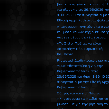
βασικών αρχών κυβερνοασφάλ
για όλους» στις 26/05/2026 κα
18:00-19:30 σε συνεργασία με 
Εθνική Αρχή Κυβερνοασφάλει
Απαγόρευση κινητών στα σχολ
και μέσα κοινωνικής δικτύωσης
Λάβετε μέρος σε νέα έρευνα
«Το Σπίτι Πρέπει να είναι
Ασφαλές»: Νέα Ευρωπαϊκή
Καμπάνια
Protected: Διαδικτυακό σεμινά
«Ευαισθητοποίηση για την
Κυβερνοασφάλεια» στις
26/05/2026 και ώρα 18:00-19:3
συνεργασία με την Εθνική Αρχ
Κυβερνοασφάλειας
Οδηγός για γονείς: Πώς να
πλησιάσουμε τα παιδιά και να
μιλήσουμε για την ψηφιακή το