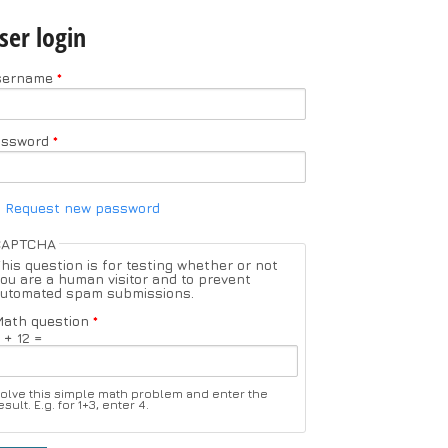
ser login
sername
*
assword
*
Request new password
CAPTCHA
his question is for testing whether or not
ou are a human visitor and to prevent
utomated spam submissions.
ath question
*
 + 12 =
olve this simple math problem and enter the
esult. E.g. for 1+3, enter 4.