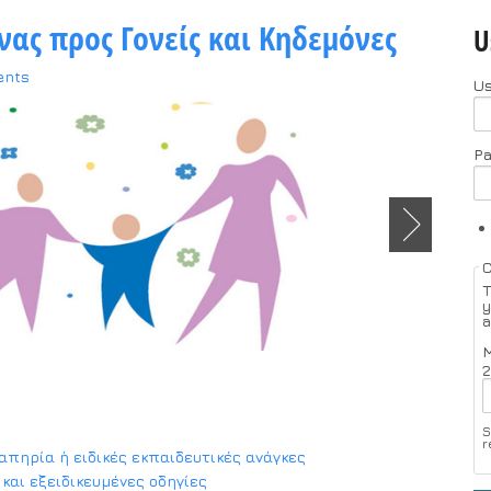
νας προς Γονείς και Κηδεμόνες
U
ents
U
P
T
y
a
M
2
S
r
απηρία ή ειδικές εκπαιδευτικές ανάγκες
και εξειδικευμένες οδηγίες