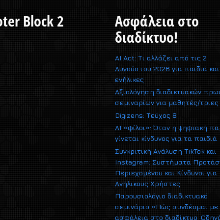
ter Block 2
Ασφάλεια στο
διαδίκτυο!
AI Act: Τι αλλάζει από τις 2
Αυγούστου 2026 για παιδιά και
ενήλικες
Αξιολόγηση διαδικτυακών πρω
σεμιναρίων για μαθητές/τριες
Digizens: Τεύχος 8
AI «φίλοι»: Όταν η ψηφιακή π
γίνεται κίνδυνος για τα παιδιά
Συγκριτική Ανάλυση TikTok και
Instagram: Συστήματα Προτά
Περιεχομένου και Κίνδυνοι για
Ανήλικους Χρήστες
Παρουσιολόγιο διαδικτυακό
σεμινάριο «Πώς συνδέομαι με
ασφάλεια στο διαδίκτυο; Οδηγ