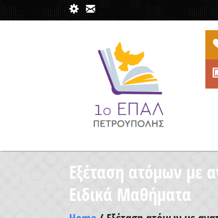
Εξέταση ατόμων με α
Ειδικά Μαθήματα
Home
/ Εξέταση ατόμων με ανα