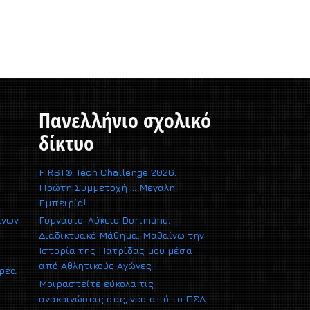
Πανελλήνιο σχολικό
δίκτυο
FIRST® Tech Challenge 2026.
Πρώτη Συμμετοχή … Μεγάλη
Εμπειρία!
ινών
Γυμνάσιο-Λύκειο Dortmund.
Διαδικτυακό Μάθημα. Μαθαίνω την
Ιστορία της Πατρίδας μου μέσα
από Αθλητικούς Αγώνες
αρέα
Μοιραστείτε εύκολα τις
ανακοινώσεις σας, νέα από το ΠΣΔ