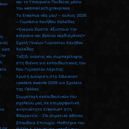
και το Υπουργείο Παιδείας μέσω
σεων
του webmail.sch.gr/express
Τα Erasmus νέα μας! – Ιούλιος 2026
– Γυμνάσιο Κανήθου Χαλκίδας
«Ενεργώ Σωστά: Αξιοποιώ την
ενέργεια και βγαίνω κερδισμένος!»
ός
ειας
Σχολή Γονέων Γυμνασίου Κανήθου
ι ώρα
Χαλκίδας
την
Ταξίδι γνώσης και συμπερίληψης
ας
στη Βιέννη για εκπαιδευτικούς του
εία
6ου Γυμνασίου Λάρισας
:
Χρυσή Διάκριση στα Education
Leaders Awards 2026 για Σχολεία
της Πέλλας
Συμμετοχή εκπαιδευτικών του
σχολείου μας σε επιμορφωτική
ριο
κινητικότητα Erasmus+ στη
Φλωρεντία – 21ο Δημοτικό Αθήνας
Σπουδαία Επιτυχία: Μαθήτρια του
0 σε
Π.ΕΠΑ.Λ. Ελευσίνας μεταξύ των