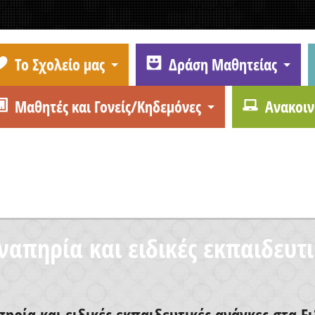
Το Σχολείο μας
Δράση Μαθητείας
Μαθητές και Γονείς/Κηδεμόνες
Ανακοιν
ναπηρία και ειδικές εκπαιδευτι
πηρία και ειδικές εκπαιδευτικές ανάγκες στα 