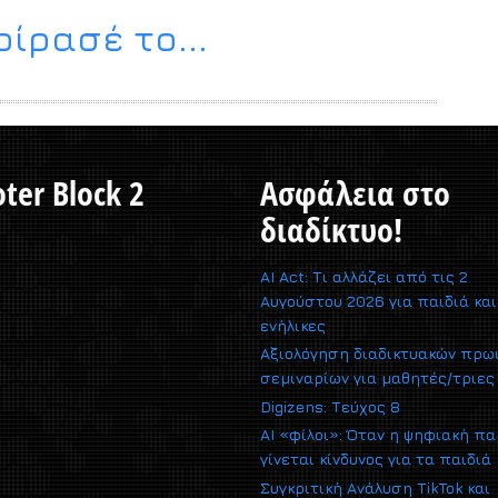
ίρασέ το...
ter Block 2
Ασφάλεια στο
διαδίκτυο!
AI Act: Τι αλλάζει από τις 2
Αυγούστου 2026 για παιδιά και
ενήλικες
Αξιολόγηση διαδικτυακών πρω
σεμιναρίων για μαθητές/τριες
Digizens: Τεύχος 8
AI «φίλοι»: Όταν η ψηφιακή π
γίνεται κίνδυνος για τα παιδιά
Συγκριτική Ανάλυση TikTok και