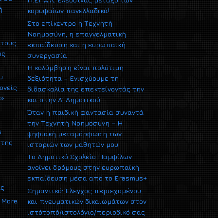
ή
κορυφαίων πανελλαδικά!
Στο επίκεντρο η Τεχνητή
Νοημοσύνη, η επαγγελματική
 τους
εκπαίδευση και η ευρωπαϊκή
υς
συνεργασία
Η κολύμβηση είναι πολύτιμη
υ
δεξιότητα – Ενισχύουμε τη
ονείς
διδασκαλία της επεκτείνοντάς την
υ»
και στην Δ΄ Δημοτικού
Όταν η παιδική φαντασία συναντά
την Τεχνητή Νοημοσύνη – Η
5
ψηφιακή μεταμόρφωση των
 της
ιστοριών των μαθητών μου
Το Δημοτικό Σχολείο Παμφίλων
ανοίγει δρόμους στην ευρωπαϊκή
εκπαίδευση μέσα από το Erasmus+
ας
Σημαντικό: Έλεγχος περιεχομένου
More
και πνευματικών δικαιωμάτων στον
ιστότοπό/ιστολόγιο/περιοδικό σας