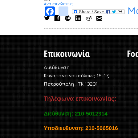
Ανακοινώσεις
Μο
Facebook
instagram
Επικοινωνία
Foo
Διεύθυνση:
Κωνσταντινουπόλεως 15-17,
Πετρούπολη . TK 13231
Τηλέφωνα επικοινωνίας:
Διεύθυνση: 210-5012314
Υποδιεύθυνση: 210-5065016