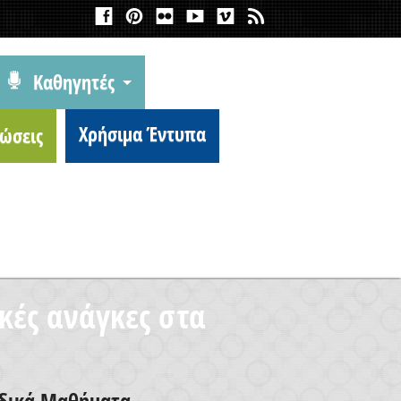
Καθηγητές
Χρήσιμα Έντυπα
ώσεις
κές ανάγκες στα
Ειδικά Μαθήματα