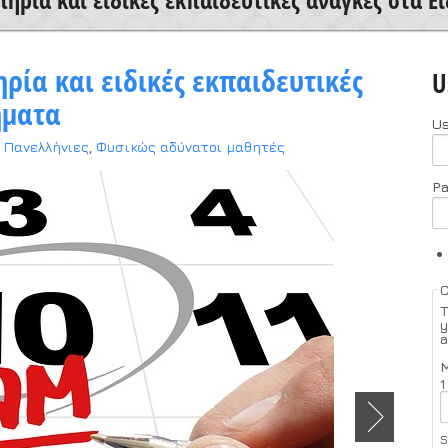
ρία και ειδικές εκπαιδευτικές
U
ήματα
U
Πανελλήνιες
,
Φυσικώς αδύνατοι μαθητές
P
T
y
a
M
1
S