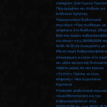
Instagram: Συστήματα Προτά
Περιεχομένου και Κίνδυνοι για
Ανήλικους Χρήστες
Παρουσιολόγιο διαδικτυακό
σεμινάριο «Πώς συνδέομαι με
ασφάλεια στο διαδίκτυο; Οδηγ
βασικών αρχών κυβερνοασφάλ
για όλους» στις 26/05/2026 κα
18:00-19:30 σε συνεργασία με 
Εθνική Αρχή Κυβερνοασφάλει
Απαγόρευση κινητών στα σχολ
και μέσα κοινωνικής δικτύωσης
Λάβετε μέρος σε νέα έρευνα
«Το Σπίτι Πρέπει να είναι
Ασφαλές»: Νέα Ευρωπαϊκή
Καμπάνια
Protected: Διαδικτυακό σεμινά
«Ευαισθητοποίηση για την
Κυβερνοασφάλεια» στις
26/05/2026 και ώρα 18:00-19:3