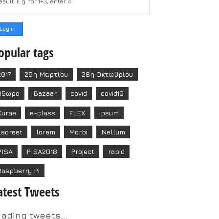
esult. E.g. for 1+3, enter 4.
opular tags
2017
25η Μαρτίου
28η Οκτωβρίου
35ωρο
Bazaar
covid
covid19
Curae
e-class
FLEX
ipsum
Laoreet
lorem
Morbi
Nellum
PISA
PISA2018
Project
rapid
Raspberry Pi
atest Tweets
oading tweets...