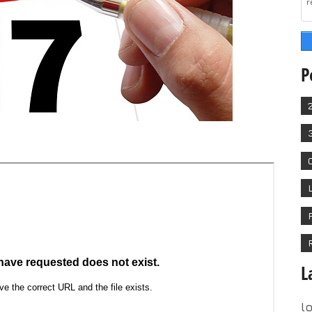
r
P
L
l