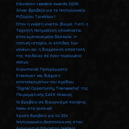
Education Leaders Awards 2026:
Silver βραβείο για το Νηπιαγωγείο
Ριζαρίου Τρικάλων !
Όταν η γνώση γίνεται βίωμα: Γιατί η
Τεχνητή Νοημοσύνη υποκλίνεται
στον εμπνευσμένο δάσκαλο. Η
τοπική ιστορία, οι ελπίδες των
γονέων και η διαχρονική αποστολή
της παιδείας σε έναν ταραγμένο
κόσμο
Ευρωπαϊκά Προγράμματα
Erasmus+ και διάχυση
αποτελεσμάτων του σχεδίου
“Digital Opportunity Traineeship” της
Πειραματικής ΣΑΕΚ Νίκαιας
1ο βραβείο σε διαγωνισμό ποίησης
haiku στα γαλλικά!
Xρυσό Βραβείο για το 32ο
Νηπιαγωγείο Θεσσαλονικης στον
Διαγωνισμό Εducation leaders