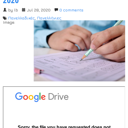
Χρήσιμα Έντυπα
by
lb
Jul 28, 2020
0 comments
Πανελλαδικές
,
Πανελλήνιες
Image: