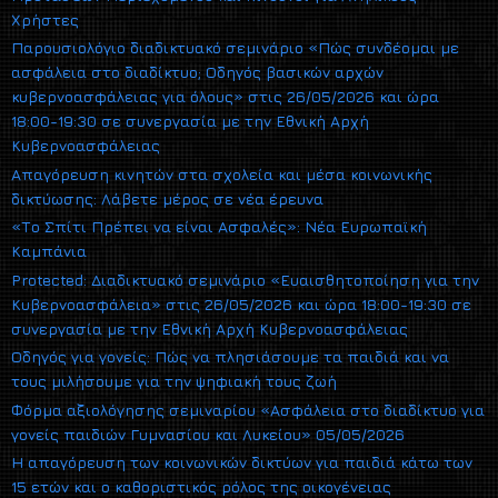
Χρήστες
Παρουσιολόγιο διαδικτυακό σεμινάριο «Πώς συνδέομαι με
ασφάλεια στο διαδίκτυο; Οδηγός βασικών αρχών
κυβερνοασφάλειας για όλους» στις 26/05/2026 και ώρα
18:00-19:30 σε συνεργασία με την Εθνική Αρχή
Κυβερνοασφάλειας
Απαγόρευση κινητών στα σχολεία και μέσα κοινωνικής
δικτύωσης: Λάβετε μέρος σε νέα έρευνα
«Το Σπίτι Πρέπει να είναι Ασφαλές»: Νέα Ευρωπαϊκή
Καμπάνια
Protected: Διαδικτυακό σεμινάριο «Ευαισθητοποίηση για την
Κυβερνοασφάλεια» στις 26/05/2026 και ώρα 18:00-19:30 σε
συνεργασία με την Εθνική Αρχή Κυβερνοασφάλειας
Οδηγός για γονείς: Πώς να πλησιάσουμε τα παιδιά και να
τους μιλήσουμε για την ψηφιακή τους ζωή
Φόρμα αξιολόγησης σεμιναρίου «Ασφάλεια στο διαδίκτυο για
γονείς παιδιών Γυμνασίου και Λυκείου» 05/05/2026
Η απαγόρευση των κοινωνικών δικτύων για παιδιά κάτω των
15 ετών και ο καθοριστικός ρόλος της οικογένειας