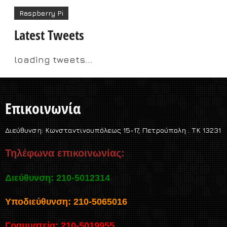
Raspberry Pi
Latest Tweets
loading tweets...
Επικοινωνία
Διεύθυνση:
Κωνσταντινουπόλεως 15-17, Πετρούπολη . TK 13231
Τηλέφωνα επικοινωνίας:
Διεύθυνση: 210-5012314
Υποδιεύθυνση: 210-5065016
Γραμματεία: 210-5019955