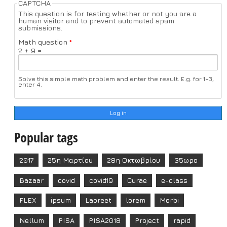
CAPTCHA
This question is for testing whether or not you are a
human visitor and to prevent automated spam
submissions.
Math question
*
2 + 9 =
Solve this simple math problem and enter the result. E.g. for 1+3,
enter 4.
Popular tags
2017
25η Μαρτίου
28η Οκτωβρίου
35ωρο
Bazaar
covid
covid19
Curae
e-class
FLEX
ipsum
Laoreet
lorem
Morbi
Nellum
PISA
PISA2018
Project
rapid