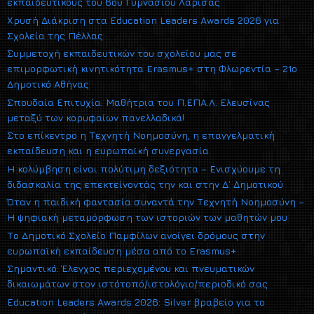
εκπαιδευτικούς του 6ου Γυμνασίου Λάρισας
Χρυσή Διάκριση στα Education Leaders Awards 2026 για
Σχολεία της Πέλλας
Συμμετοχή εκπαιδευτικών του σχολείου μας σε
επιμορφωτική κινητικότητα Erasmus+ στη Φλωρεντία – 21ο
Δημοτικό Αθήνας
Σπουδαία Επιτυχία: Μαθήτρια του Π.ΕΠΑ.Λ. Ελευσίνας
μεταξύ των κορυφαίων πανελλαδικά!
Στο επίκεντρο η Τεχνητή Νοημοσύνη, η επαγγελματική
εκπαίδευση και η ευρωπαϊκή συνεργασία
Η κολύμβηση είναι πολύτιμη δεξιότητα – Ενισχύουμε τη
διδασκαλία της επεκτείνοντάς την και στην Δ΄ Δημοτικού
Όταν η παιδική φαντασία συναντά την Τεχνητή Νοημοσύνη –
Η ψηφιακή μεταμόρφωση των ιστοριών των μαθητών μου
Το Δημοτικό Σχολείο Παμφίλων ανοίγει δρόμους στην
ευρωπαϊκή εκπαίδευση μέσα από το Erasmus+
Σημαντικό: Έλεγχος περιεχομένου και πνευματικών
δικαιωμάτων στον ιστότοπό/ιστολόγιο/περιοδικό σας
Education Leaders Awards 2026: Silver βραβείο για το