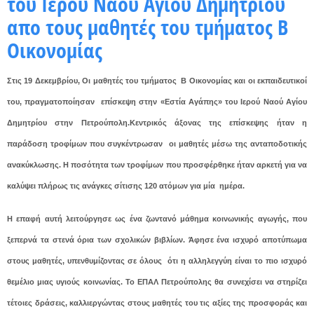
του Ιερού Ναού Αγίου Δημητρίου
απο τους μαθητές του τμήματος Β
Οικονομίας
Στις 19 Δεκεμβρίου, Οι μαθητές του τμήματος Β Οικονομίας και οι εκπαιδευτικοί
του, πραγματοποίησαν επίσκεψη στην «Εστία Αγάπης» του Ιερού Ναού Αγίου
Δημητρίου στην Πετρούπολη.Κεντρικός άξονας της επίσκεψης ήταν η
παράδοση τροφίμων που συγκέντρωσαν οι μαθητές μέσω της ανταποδοτικής
ανακύκλωσης. Η ποσότητα των τροφίμων που προσφέρθηκε ήταν αρκετή για να
καλύψει πλήρως τις ανάγκες σίτισης 120 ατόμων για μία ημέρα.
Η επαφή αυτή λειτούργησε ως ένα ζωντανό μάθημα κοινωνικής αγωγής, που
ξεπερνά τα στενά όρια των σχολικών βιβλίων. Άφησε ένα ισχυρό αποτύπωμα
στους μαθητές, υπενθυμίζοντας σε όλους ότι η αλληλεγγύη είναι το πιο ισχυρό
θεμέλιο μιας υγιούς κοινωνίας. Το ΕΠΑΛ Πετρούπολης θα συνεχίσει να στηρίζει
τέτοιες δράσεις, καλλιεργώντας στους μαθητές του τις αξίες της προσφοράς και