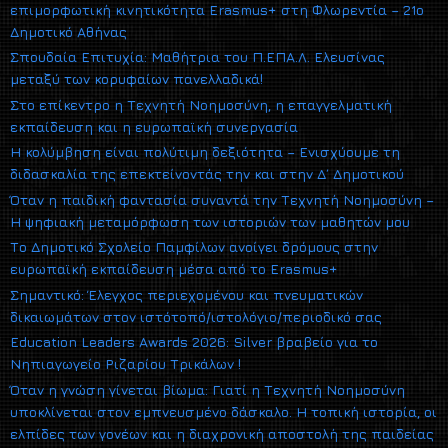
επιμορφωτική κινητικότητα Erasmus+ στη Φλωρεντία – 21ο
Δημοτικό Αθήνας
Σπουδαία Επιτυχία: Μαθήτρια του Π.ΕΠΑ.Λ. Ελευσίνας
μεταξύ των κορυφαίων πανελλαδικά!
Στο επίκεντρο η Τεχνητή Νοημοσύνη, η επαγγελματική
εκπαίδευση και η ευρωπαϊκή συνεργασία
Η κολύμβηση είναι πολύτιμη δεξιότητα – Ενισχύουμε τη
διδασκαλία της επεκτείνοντάς την και στην Δ΄ Δημοτικού
Όταν η παιδική φαντασία συναντά την Τεχνητή Νοημοσύνη –
Η ψηφιακή μεταμόρφωση των ιστοριών των μαθητών μου
Το Δημοτικό Σχολείο Παμφίλων ανοίγει δρόμους στην
ευρωπαϊκή εκπαίδευση μέσα από το Erasmus+
Σημαντικό: Έλεγχος περιεχομένου και πνευματικών
δικαιωμάτων στον ιστότοπό/ιστολόγιο/περιοδικό σας
Education Leaders Awards 2026: Silver βραβείο για το
Νηπιαγωγείο Ριζαρίου Τρικάλων !
Όταν η γνώση γίνεται βίωμα: Γιατί η Τεχνητή Νοημοσύνη
υποκλίνεται στον εμπνευσμένο δάσκαλο. Η τοπική ιστορία, οι
ελπίδες των γονέων και η διαχρονική αποστολή της παιδείας