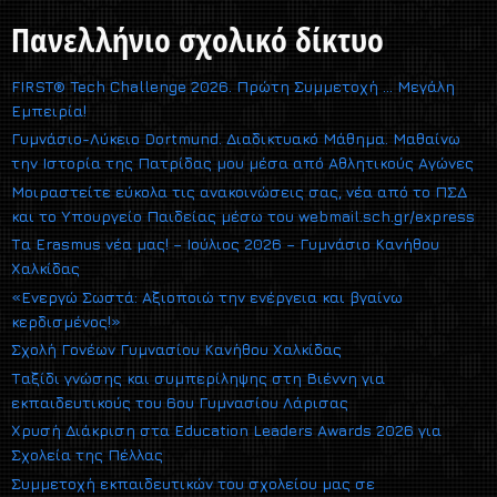
Πανελλήνιο σχολικό δίκτυο
FIRST® Tech Challenge 2026. Πρώτη Συμμετοχή … Μεγάλη
Εμπειρία!
Γυμνάσιο-Λύκειο Dortmund. Διαδικτυακό Μάθημα. Μαθαίνω
την Ιστορία της Πατρίδας μου μέσα από Αθλητικούς Αγώνες
Μοιραστείτε εύκολα τις ανακοινώσεις σας, νέα από το ΠΣΔ
και το Υπουργείο Παιδείας μέσω του webmail.sch.gr/express
Τα Erasmus νέα μας! – Ιούλιος 2026 – Γυμνάσιο Κανήθου
Χαλκίδας
«Ενεργώ Σωστά: Αξιοποιώ την ενέργεια και βγαίνω
κερδισμένος!»
Σχολή Γονέων Γυμνασίου Κανήθου Χαλκίδας
Ταξίδι γνώσης και συμπερίληψης στη Βιέννη για
εκπαιδευτικούς του 6ου Γυμνασίου Λάρισας
Χρυσή Διάκριση στα Education Leaders Awards 2026 για
Σχολεία της Πέλλας
Συμμετοχή εκπαιδευτικών του σχολείου μας σε