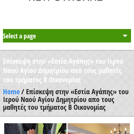
Select a page
Το Σχολείο μας
Επίσκεψη στην «Εστία Αγάπης» του Ιερού
Δράση Μαθητείας
Ναού Αγίου Δημητρίου απο τους μαθητές
του τμήματος Β Οικονομίας
Καθηγητές
Home
/ Επίσκεψη στην «Εστία Αγάπης» του
Ιερού Ναού Αγίου Δημητρίου απο τους
Μαθητές και Γονείς/Κηδεμόνες
μαθητές του τμήματος Β Οικονομίας
Ανακοινώσεις