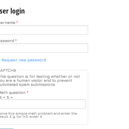
ser login
sername
*
assword
*
Request new password
CAPTCHA
his question is for testing whether or not
ou are a human visitor and to prevent
utomated spam submissions.
ath question
*
4 + 5 =
olve this simple math problem and enter the
esult. E.g. for 1+3, enter 4.