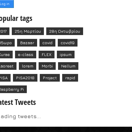
opular tags
2017
25η Μαρτίου
28η Οκτωβρίου
35ωρο
Bazaar
covid
covid19
Curae
e-class
FLEX
ipsum
Laoreet
lorem
Morbi
Nellum
PISA
PISA2018
Project
rapid
Raspberry Pi
atest Tweets
oading tweets...