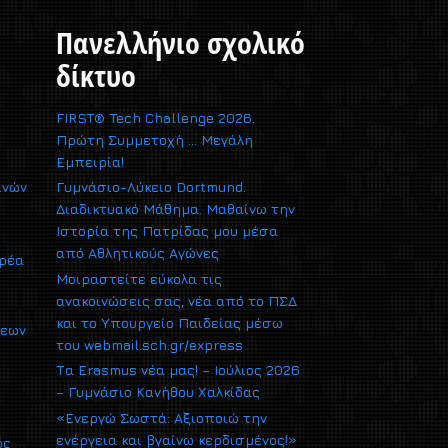
Πανελλήνιο σχολικό
δίκτυο
FIRST® Tech Challenge 2026.
Πρώτη Συμμετοχή … Μεγάλη
Εμπειρία!
ινών
Γυμνάσιο-Λύκειο Dortmund.
Διαδικτυακό Μάθημα. Μαθαίνω την
Ιστορία της Πατρίδας μου μέσα
από Αθλητικούς Αγώνες
αρέα
Μοιραστείτε εύκολα τις
ανακοινώσεις σας, νέα από το ΠΣΔ
και το Υπουργείο Παιδείας μέσω
σεων
του webmail.sch.gr/express
Τα Erasmus νέα μας! – Ιούλιος 2026
– Γυμνάσιο Κανήθου Χαλκίδας
«Ενεργώ Σωστά: Αξιοποιώ την
ενέργεια και βγαίνω κερδισμένος!»
ός