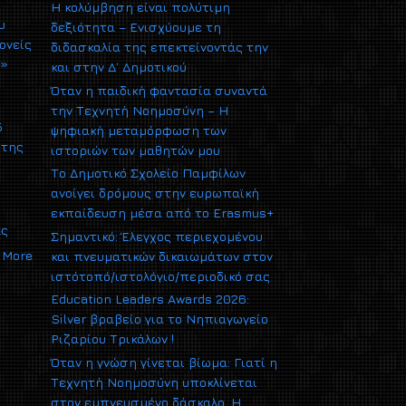
Η κολύμβηση είναι πολύτιμη
υ
δεξιότητα – Ενισχύουμε τη
ονείς
διδασκαλία της επεκτείνοντάς την
υ»
και στην Δ΄ Δημοτικού
Όταν η παιδική φαντασία συναντά
την Τεχνητή Νοημοσύνη – Η
5
ψηφιακή μεταμόρφωση των
 της
ιστοριών των μαθητών μου
Το Δημοτικό Σχολείο Παμφίλων
ανοίγει δρόμους στην ευρωπαϊκή
εκπαίδευση μέσα από το Erasmus+
ας
Σημαντικό: Έλεγχος περιεχομένου
More
και πνευματικών δικαιωμάτων στον
ιστότοπό/ιστολόγιο/περιοδικό σας
Education Leaders Awards 2026:
Silver βραβείο για το Νηπιαγωγείο
Ριζαρίου Τρικάλων !
Όταν η γνώση γίνεται βίωμα: Γιατί η
Τεχνητή Νοημοσύνη υποκλίνεται
στον εμπνευσμένο δάσκαλο. Η