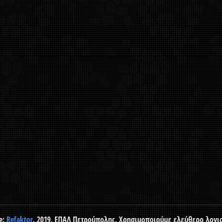
e:
Refaktor
. 2019, ΕΠΑΛ Πετρούπολης. Χρησιμοποιούμε ελεύθερο λογι