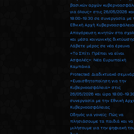
βασικών αρχών κυβερνοασφάλ
για όλους» στις 26/05/2026 κα
18:00-19:30 σε συνεργασία με 
Εθνική Αρχή Κυβερνοασφάλει
Απαγόρευση κινητών στα σχολ
και μέσα κοινωνικής δικτύωσης
Λάβετε μέρος σε νέα έρευνα
«Το Σπίτι Πρέπει να είναι
Ασφαλές»: Νέα Ευρωπαϊκή
Καμπάνια
Protected: Διαδικτυακό σεμινά
«Ευαισθητοποίηση για την
Κυβερνοασφάλεια» στις
26/05/2026 και ώρα 18:00-19:3
συνεργασία με την Εθνική Αρχ
Κυβερνοασφάλειας
Οδηγός για γονείς: Πώς να
πλησιάσουμε τα παιδιά και να
μιλήσουμε για την ψηφιακή το