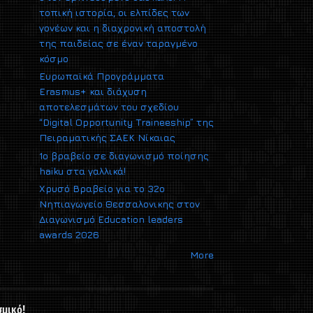
τοπική ιστορία, οι ελπίδες των
γονέων και η διαχρονική αποστολή
της παιδείας σε έναν ταραγμένο
κόσμο
Ευρωπαϊκά Προγράμματα
Erasmus+ και διάχυση
αποτελεσμάτων του σχεδίου
“Digital Opportunity Traineeship” της
Πειραματικής ΣΑΕΚ Νίκαιας
1ο βραβείο σε διαγωνισμό ποίησης
haiku στα γαλλικά!
Xρυσό Βραβείο για το 32ο
Νηπιαγωγείο Θεσσαλονικης στον
Διαγωνισμό Εducation leaders
awards 2026
More
σμικό!