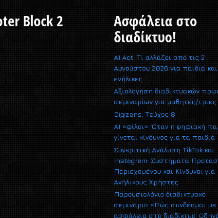
ter Block 2
Ασφάλεια στο
διαδίκτυο!
AI Act: Τι αλλάζει από τις 2
Αυγούστου 2026 για παιδιά και
ενήλικες
Αξιολόγηση διαδικτυακών πρω
σεμιναρίων για μαθητές/τριες
Digizens: Τεύχος 8
AI «φίλοι»: Όταν η ψηφιακή π
γίνεται κίνδυνος για τα παιδιά
Συγκριτική Ανάλυση TikTok και
Instagram: Συστήματα Προτά
Περιεχομένου και Κίνδυνοι για
Ανήλικους Χρήστες
Παρουσιολόγιο διαδικτυακό
σεμινάριο «Πώς συνδέομαι με
ασφάλεια στο διαδίκτυο; Οδηγ