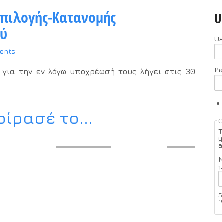
πιλογής-Κατανομής
U
ού
U
ents
P
 για την εν λόγω υποχρέωσή τους λήγει στις
30
ίρασέ το...
T
y
a
M
1
S
r