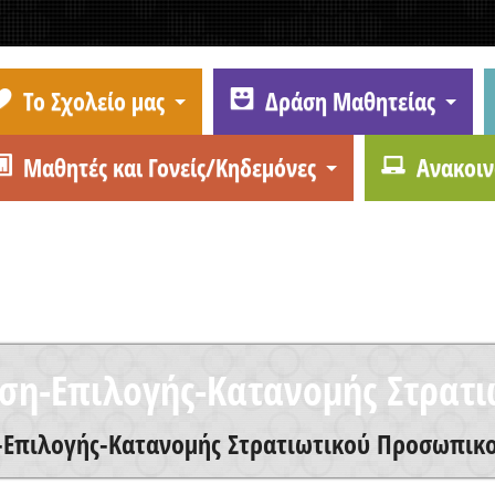
Το Σχολείο μας
Δράση Μαθητείας
Μαθητές και Γονείς/Κηδεμόνες
Ανακοιν
ση-Επιλογής-Κατανομής Στρατ
-Επιλογής-Κατανομής Στρατιωτικού Προσωπικ