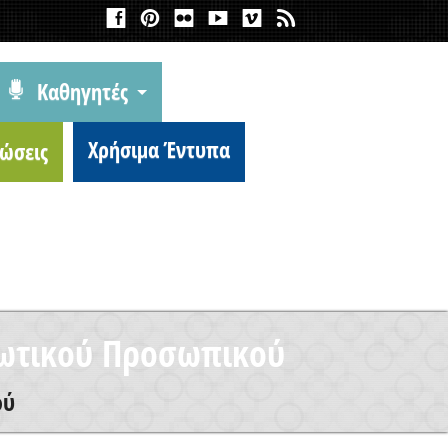
Καθηγητές
Χρήσιμα Έντυπα
ώσεις
ιωτικού Προσωπικού
ού