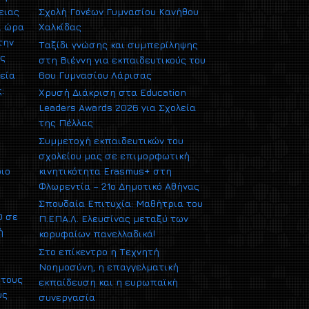
ειας
Σχολή Γονέων Γυμνασίου Κανήθου
ι ώρα
Χαλκίδας
την
Ταξίδι γνώσης και συμπερίληψης
ας
στη Βιέννη για εκπαιδευτικούς του
εία
6ου Γυμνασίου Λάρισας
:
Χρυσή Διάκριση στα Education
Leaders Awards 2026 για Σχολεία
της Πέλλας
Συμμετοχή εκπαιδευτικών του
σχολείου μας σε επιμορφωτική
ριο
κινητικότητα Erasmus+ στη
Φλωρεντία – 21ο Δημοτικό Αθήνας
Σπουδαία Επιτυχία: Μαθήτρια του
0 σε
Π.ΕΠΑ.Λ. Ελευσίνας μεταξύ των
ή
κορυφαίων πανελλαδικά!
Στο επίκεντρο η Τεχνητή
Νοημοσύνη, η επαγγελματική
 τους
εκπαίδευση και η ευρωπαϊκή
υς
συνεργασία