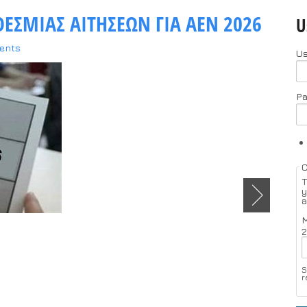
ΕΣΜΙΑΣ ΑΙΤΗΣΕΩΝ ΓΙΑ ΑΕΝ 2026
U
ents
U
P
T
y
a
M
2
S
r