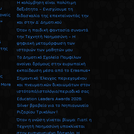
Η κολύμβηση είναι πολύτιμη
υ
δεξιότητα – Ενισχύουμε τη
ονείς
διδασκαλία της επεκτείνοντάς την
υ»
και στην Δ΄ Δημοτικού
Όταν η παιδική φαντασία συναντά
την Τεχνητή Νοημοσύνη – Η
5
ψηφιακή μεταμόρφωση των
 της
ιστοριών των μαθητών μου
Το Δημοτικό Σχολείο Παμφίλων
ανοίγει δρόμους στην ευρωπαϊκή
εκπαίδευση μέσα από το Erasmus+
ας
Σημαντικό: Έλεγχος περιεχομένου
More
και πνευματικών δικαιωμάτων στον
ιστότοπό/ιστολόγιο/περιοδικό σας
Education Leaders Awards 2026:
Silver βραβείο για το Νηπιαγωγείο
Ριζαρίου Τρικάλων !
Όταν η γνώση γίνεται βίωμα: Γιατί η
Τεχνητή Νοημοσύνη υποκλίνεται
στον εμπνευσμένο δάσκαλο. Η