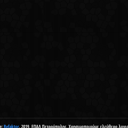
e:
Refaktor
. 2019, ΕΠΑΛ Πετρούπολης. Χρησιμοποιούμε ελεύθερο λογι