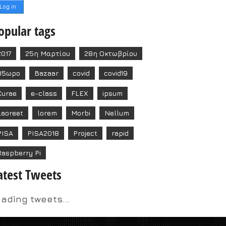
opular tags
2017
25η Μαρτίου
28η Οκτωβρίου
35ωρο
Bazaar
covid
covid19
Curae
e-class
FLEX
ipsum
Laoreet
lorem
Morbi
Nellum
PISA
PISA2018
Project
rapid
Raspberry Pi
atest Tweets
oading tweets...