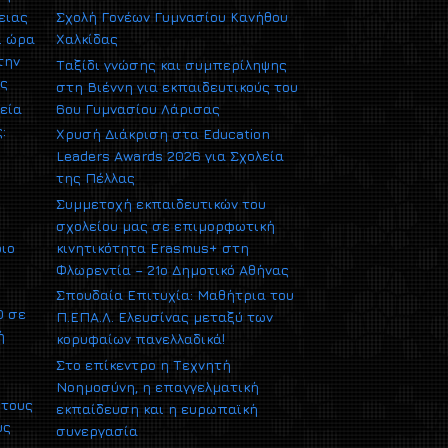
ειας
Σχολή Γονέων Γυμνασίου Κανήθου
ι ώρα
Χαλκίδας
την
Ταξίδι γνώσης και συμπερίληψης
ας
στη Βιέννη για εκπαιδευτικούς του
εία
6ου Γυμνασίου Λάρισας
:
Χρυσή Διάκριση στα Education
Leaders Awards 2026 για Σχολεία
της Πέλλας
Συμμετοχή εκπαιδευτικών του
σχολείου μας σε επιμορφωτική
ριο
κινητικότητα Erasmus+ στη
Φλωρεντία – 21ο Δημοτικό Αθήνας
Σπουδαία Επιτυχία: Μαθήτρια του
0 σε
Π.ΕΠΑ.Λ. Ελευσίνας μεταξύ των
ή
κορυφαίων πανελλαδικά!
Στο επίκεντρο η Τεχνητή
Νοημοσύνη, η επαγγελματική
 τους
εκπαίδευση και η ευρωπαϊκή
υς
συνεργασία