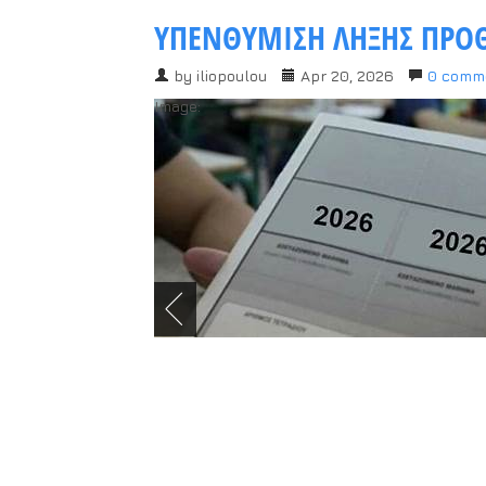
ΥΠΕΝΘΥΜΙΣΗ ΛΗΞΗΣ ΠΡΟΘ
by
iliopoulou
Apr 20, 2026
0 comm
Image: