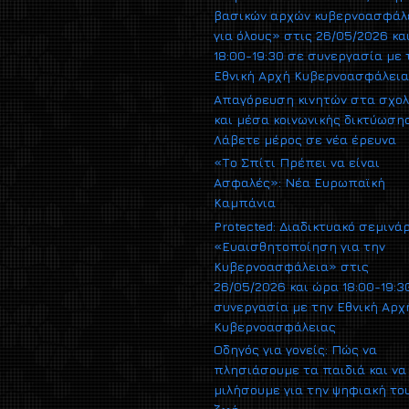
βασικών αρχών κυβερνοασφάλ
για όλους» στις 26/05/2026 κα
18:00-19:30 σε συνεργασία με 
Εθνική Αρχή Κυβερνοασφάλει
Απαγόρευση κινητών στα σχολ
και μέσα κοινωνικής δικτύωσης
Λάβετε μέρος σε νέα έρευνα
«Το Σπίτι Πρέπει να είναι
Ασφαλές»: Νέα Ευρωπαϊκή
Καμπάνια
Protected: Διαδικτυακό σεμινά
«Ευαισθητοποίηση για την
Κυβερνοασφάλεια» στις
26/05/2026 και ώρα 18:00-19:3
συνεργασία με την Εθνική Αρχ
Κυβερνοασφάλειας
Οδηγός για γονείς: Πώς να
πλησιάσουμε τα παιδιά και να
μιλήσουμε για την ψηφιακή το