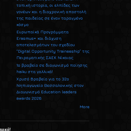
τοπική ιστορία, οι ελπίδες των
γονέων και η διαχρονική αποστολή
της παιδείας σε έναν ταραγμένο
κόσμο
Ευρωπαϊκά Προγράμματα
Erasmus+ και διάχυση
αποτελεσμάτων του σχεδίου
“Digital Opportunity Traineeship” της
Πειραματικής ΣΑΕΚ Νίκαιας
1ο βραβείο σε διαγωνισμό ποίησης
haiku στα γαλλικά!
Xρυσό Βραβείο για το 32ο
Νηπιαγωγείο Θεσσαλονικης στον
Διαγωνισμό Εducation leaders
awards 2026
More
σμικό!