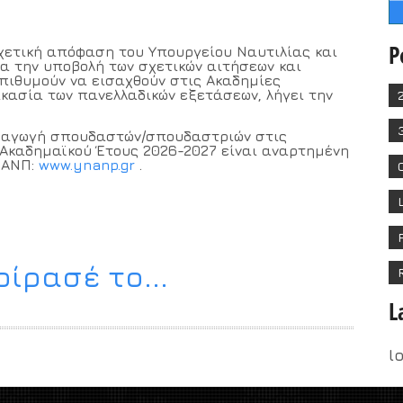
P
χετική απόφαση του Υπουργείου Ναυτιλίας και
ια την υποβολή των σχετικών αιτήσεων και
πιθυμούν να εισαχθούν στις Ακαδημίες
ικασία των πανελλαδικών εξετάσεων, λήγει την
ισαγωγή σπουδαστών/σπουδαστριών στις
 Ακαδημαϊκού Έτους 2026-2027 είναι αναρτημένη
ΝΑΝΠ:
www.ynanp.gr
.
ίρασέ το...
L
l