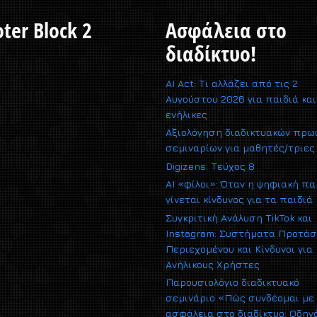
ter Block 2
Ασφάλεια στο
διαδίκτυο!
AI Act: Τι αλλάζει από τις 2
Αυγούστου 2026 για παιδιά και
ενήλικες
Αξιολόγηση διαδικτυακών πρω
σεμιναρίων για μαθητές/τριες
Digizens: Τεύχος 8
AI «φίλοι»: Όταν η ψηφιακή π
γίνεται κίνδυνος για τα παιδιά
Συγκριτική Ανάλυση TikTok και
Instagram: Συστήματα Προτά
Περιεχομένου και Κίνδυνοι για
Ανήλικους Χρήστες
Παρουσιολόγιο διαδικτυακό
σεμινάριο «Πώς συνδέομαι με
ασφάλεια στο διαδίκτυο; Οδηγ