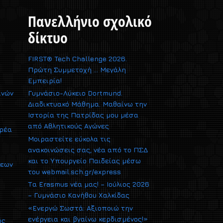
Πανελλήνιο σχολικό
δίκτυο
FIRST® Tech Challenge 2026.
Πρώτη Συμμετοχή … Μεγάλη
Εμπειρία!
ινών
Γυμνάσιο-Λύκειο Dortmund.
Διαδικτυακό Μάθημα. Μαθαίνω την
Ιστορία της Πατρίδας μου μέσα
από Αθλητικούς Αγώνες
αρέα
Μοιραστείτε εύκολα τις
ανακοινώσεις σας, νέα από το ΠΣΔ
και το Υπουργείο Παιδείας μέσω
σεων
του webmail.sch.gr/express
Τα Erasmus νέα μας! – Ιούλιος 2026
– Γυμνάσιο Κανήθου Χαλκίδας
«Ενεργώ Σωστά: Αξιοποιώ την
ενέργεια και βγαίνω κερδισμένος!»
ός