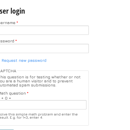
ser login
sername
*
assword
*
Request new password
CAPTCHA
his question is for testing whether or not
ou are a human visitor and to prevent
utomated spam submissions.
ath question
*
 + 0 =
olve this simple math problem and enter the
esult. E.g. for 1+3, enter 4.