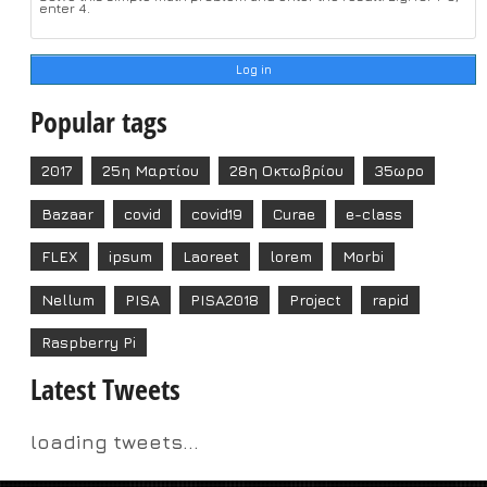
enter 4.
Popular tags
2017
25η Μαρτίου
28η Οκτωβρίου
35ωρο
Bazaar
covid
covid19
Curae
e-class
FLEX
ipsum
Laoreet
lorem
Morbi
Nellum
PISA
PISA2018
Project
rapid
Raspberry Pi
Latest Tweets
loading tweets...