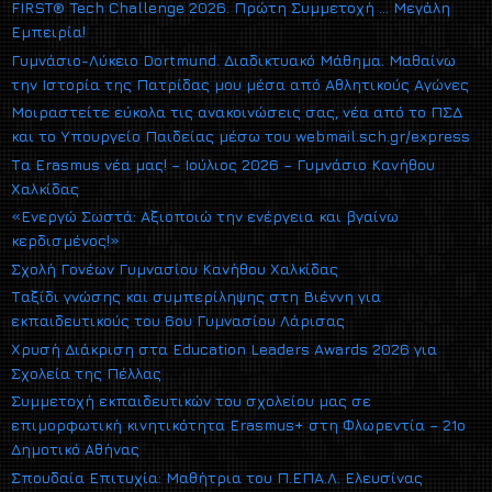
FIRST® Tech Challenge 2026. Πρώτη Συμμετοχή … Μεγάλη
Εμπειρία!
Γυμνάσιο-Λύκειο Dortmund. Διαδικτυακό Μάθημα. Μαθαίνω
την Ιστορία της Πατρίδας μου μέσα από Αθλητικούς Αγώνες
Μοιραστείτε εύκολα τις ανακοινώσεις σας, νέα από το ΠΣΔ
και το Υπουργείο Παιδείας μέσω του webmail.sch.gr/express
Τα Erasmus νέα μας! – Ιούλιος 2026 – Γυμνάσιο Κανήθου
Χαλκίδας
«Ενεργώ Σωστά: Αξιοποιώ την ενέργεια και βγαίνω
κερδισμένος!»
Σχολή Γονέων Γυμνασίου Κανήθου Χαλκίδας
Ταξίδι γνώσης και συμπερίληψης στη Βιέννη για
εκπαιδευτικούς του 6ου Γυμνασίου Λάρισας
Χρυσή Διάκριση στα Education Leaders Awards 2026 για
Σχολεία της Πέλλας
Συμμετοχή εκπαιδευτικών του σχολείου μας σε
επιμορφωτική κινητικότητα Erasmus+ στη Φλωρεντία – 21ο
Δημοτικό Αθήνας
Σπουδαία Επιτυχία: Μαθήτρια του Π.ΕΠΑ.Λ. Ελευσίνας