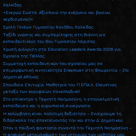
Χαλκίδας
«Ενεργώ Σωστά: Αξιοποιώ την ενέργεια και βγαίνω
κερδισμένος!»
Σχολή Γονέων Γυμνασίου Κανήθου Χαλκίδας
Ταξίδι γνώσης και συμπερίληψης στη Βιέννη για
εκπαιδευτικούς του 6ου Γυμνασίου Λάρισας
Χρυσή Διάκριση στα Education Leaders Awards 2026 για
Σχολεία της Πέλλας
Συμμετοχή εκπαιδευτικών του σχολείου μας σε
επιμορφωτική κινητικότητα Erasmus+ στη Φλωρεντία – 21ο
Δημοτικό Αθήνας
Σπουδαία Επιτυχία: Μαθήτρια του Π.ΕΠΑ.Λ. Ελευσίνας
μεταξύ των κορυφαίων πανελλαδικά!
Στο επίκεντρο η Τεχνητή Νοημοσύνη, η επαγγελματική
εκπαίδευση και η ευρωπαϊκή συνεργασία
Η κολύμβηση είναι πολύτιμη δεξιότητα – Ενισχύουμε τη
διδασκαλία της επεκτείνοντάς την και στην Δ΄ Δημοτικού
Όταν η παιδική φαντασία συναντά την Τεχνητή Νοημοσύνη –
Η ψηφιακή μεταμόρφωση των ιστοριών των μαθητών μου