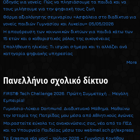
Οδηγός για γονείς: Πώς να πλησιάσουμε τα παιδιά και να
τους μιλήσουμε για την ψηφιακή τους ζωή
Φόρμα αξιολόγησης σεμιναρίου «Ασφάλεια στο διαδίκτυο για
γονείς παιδιών Γυμνασίου και Λυκείου» 05/05/2026
Η απαγόρευση των κοινωνικών δικτύων για παιδιά κάτω των
15 ετών και ο καθοριστικός ρόλος της οικογένειας
Επαλήθευση ηλικίας: Τι ισχύει σήμερα και τι αλλάζει ανά
κατηγορία ψηφιακής υπηρεσίας
More
Πανελλήνιο σχολικό δίκτυο
FIRST® Tech Challenge 2026. Πρώτη Συμμετοχή … Μεγάλη
Εμπειρία!
Γυμνάσιο-Λύκειο Dortmund. Διαδικτυακό Μάθημα. Μαθαίνω
την Ιστορία της Πατρίδας μου μέσα από Αθλητικούς Αγώνες
Μοιραστείτε εύκολα τις ανακοινώσεις σας, νέα από το ΠΣΔ
και το Υπουργείο Παιδείας μέσω του webmail.sch.gr/express
Τα Erasmus νέα μας! – Ιούλιος 2026 – Γυμνάσιο Κανήθου