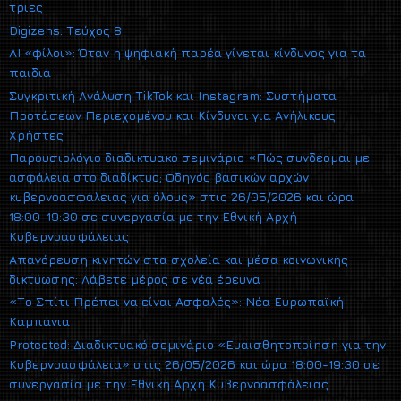
τριες
Digizens: Τεύχος 8
AI «φίλοι»: Όταν η ψηφιακή παρέα γίνεται κίνδυνος για τα
παιδιά
Συγκριτική Ανάλυση TikTok και Instagram: Συστήματα
Προτάσεων Περιεχομένου και Κίνδυνοι για Ανήλικους
Χρήστες
Παρουσιολόγιο διαδικτυακό σεμινάριο «Πώς συνδέομαι με
ασφάλεια στο διαδίκτυο; Οδηγός βασικών αρχών
κυβερνοασφάλειας για όλους» στις 26/05/2026 και ώρα
18:00-19:30 σε συνεργασία με την Εθνική Αρχή
Κυβερνοασφάλειας
Απαγόρευση κινητών στα σχολεία και μέσα κοινωνικής
δικτύωσης: Λάβετε μέρος σε νέα έρευνα
«Το Σπίτι Πρέπει να είναι Ασφαλές»: Νέα Ευρωπαϊκή
Καμπάνια
Protected: Διαδικτυακό σεμινάριο «Ευαισθητοποίηση για την
Κυβερνοασφάλεια» στις 26/05/2026 και ώρα 18:00-19:30 σε
συνεργασία με την Εθνική Αρχή Κυβερνοασφάλειας