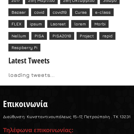
2017
25η Μαρτίου
28η Οκτωβρίου
35ωρο
Bazaar
covid
covid19
Curae
e-class
FLEX
ipsum
Laoreet
lorem
Morbi
Nellum
PISA
PISA2018
Project
rapid
Raspberry Pi
Latest Tweets
loading tweets...
Επικοινωνία
Διεύθυνση:
Κωνσταντινουπόλεως 15-17, Πετρούπολη . TK 13231
Τηλέφωνα επικοινωνίας: