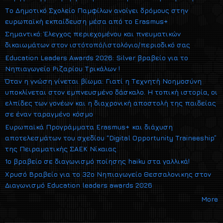
Το Δημοτικό Σχολείο Παμφίλων ανοίγει δρόμους στην
ευρωπαϊκή εκπαίδευση μέσα από το Erasmus+
Σημαντικό: Έλεγχος περιεχομένου και πνευματικών
δικαιωμάτων στον ιστότοπό/ιστολόγιο/περιοδικό σας
Education Leaders Awards 2026: Silver βραβείο για το
Νηπιαγωγείο Ριζαρίου Τρικάλων !
Όταν η γνώση γίνεται βίωμα: Γιατί η Τεχνητή Νοημοσύνη
υποκλίνεται στον εμπνευσμένο δάσκαλο. Η τοπική ιστορία, οι
ελπίδες των γονέων και η διαχρονική αποστολή της παιδείας
σε έναν ταραγμένο κόσμο
Ευρωπαϊκά Προγράμματα Erasmus+ και διάχυση
αποτελεσμάτων του σχεδίου “Digital Opportunity Traineeship”
της Πειραματικής ΣΑΕΚ Νίκαιας
1ο βραβείο σε διαγωνισμό ποίησης haiku στα γαλλικά!
Xρυσό Βραβείο για το 32ο Νηπιαγωγείο Θεσσαλονικης στον
Διαγωνισμό Εducation leaders awards 2026
More