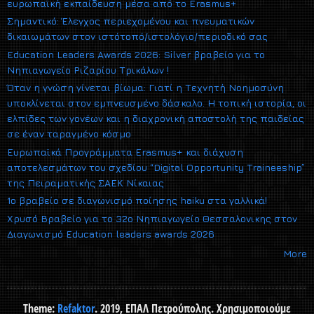
ευρωπαϊκή εκπαίδευση μέσα από το Erasmus+
Σημαντικό: Έλεγχος περιεχομένου και πνευματικών
δικαιωμάτων στον ιστότοπό/ιστολόγιο/περιοδικό σας
Education Leaders Awards 2026: Silver βραβείο για το
Νηπιαγωγείο Ριζαρίου Τρικάλων !
Όταν η γνώση γίνεται βίωμα: Γιατί η Τεχνητή Νοημοσύνη
υποκλίνεται στον εμπνευσμένο δάσκαλο. Η τοπική ιστορία, οι
ελπίδες των γονέων και η διαχρονική αποστολή της παιδείας
σε έναν ταραγμένο κόσμο
Ευρωπαϊκά Προγράμματα Erasmus+ και διάχυση
αποτελεσμάτων του σχεδίου “Digital Opportunity Traineeship”
της Πειραματικής ΣΑΕΚ Νίκαιας
1ο βραβείο σε διαγωνισμό ποίησης haiku στα γαλλικά!
Xρυσό Βραβείο για το 32ο Νηπιαγωγείο Θεσσαλονικης στον
Διαγωνισμό Εducation leaders awards 2026
More
Theme:
Refaktor
. 2019, ΕΠΑΛ Πετρούπολης. Χρησιμοποιούμε