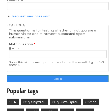
Request new password
CAPTCHA
This question is for testing whether or not you are a
human visitor and to prevent automated spam
submissions.
Math question
*
8 + 1 =
Solve this simple math problem and enter the result. E.g. for 1+3,
enter 4.
Popular tags
2017
25η Μαρτίου
28η Οκτωβρίου
35ωρο