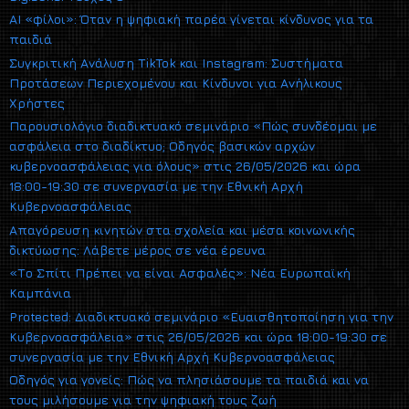
AI «φίλοι»: Όταν η ψηφιακή παρέα γίνεται κίνδυνος για τα
παιδιά
Συγκριτική Ανάλυση TikTok και Instagram: Συστήματα
Προτάσεων Περιεχομένου και Κίνδυνοι για Ανήλικους
Χρήστες
Παρουσιολόγιο διαδικτυακό σεμινάριο «Πώς συνδέομαι με
ασφάλεια στο διαδίκτυο; Οδηγός βασικών αρχών
κυβερνοασφάλειας για όλους» στις 26/05/2026 και ώρα
18:00-19:30 σε συνεργασία με την Εθνική Αρχή
Κυβερνοασφάλειας
Απαγόρευση κινητών στα σχολεία και μέσα κοινωνικής
δικτύωσης: Λάβετε μέρος σε νέα έρευνα
«Το Σπίτι Πρέπει να είναι Ασφαλές»: Νέα Ευρωπαϊκή
Καμπάνια
Protected: Διαδικτυακό σεμινάριο «Ευαισθητοποίηση για την
Κυβερνοασφάλεια» στις 26/05/2026 και ώρα 18:00-19:30 σε
συνεργασία με την Εθνική Αρχή Κυβερνοασφάλειας
Οδηγός για γονείς: Πώς να πλησιάσουμε τα παιδιά και να
τους μιλήσουμε για την ψηφιακή τους ζωή