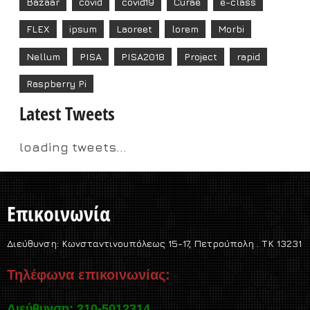
Bazaar
covid
covid19
Curae
e-class
FLEX
ipsum
Laoreet
lorem
Morbi
Nellum
PISA
PISA2018
Project
rapid
Raspberry Pi
Latest Tweets
loading tweets...
Επικοινωνία
Διεύθυνση:
Κωνσταντινουπόλεως 15-17, Πετρούπολη . TK 13231
Τηλέφωνα επικοινωνίας:
Διεύθυνση: 210-5012314