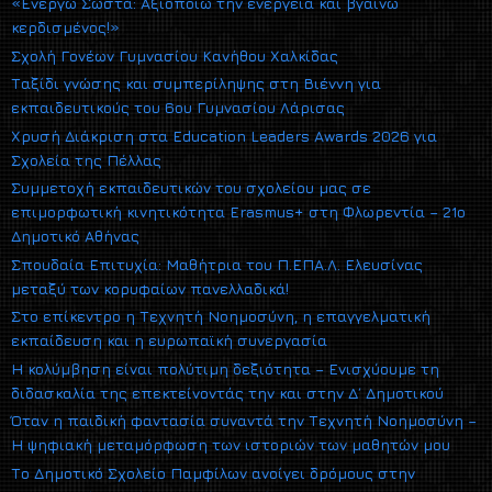
«Ενεργώ Σωστά: Αξιοποιώ την ενέργεια και βγαίνω
κερδισμένος!»
Σχολή Γονέων Γυμνασίου Κανήθου Χαλκίδας
Ταξίδι γνώσης και συμπερίληψης στη Βιέννη για
εκπαιδευτικούς του 6ου Γυμνασίου Λάρισας
Χρυσή Διάκριση στα Education Leaders Awards 2026 για
Σχολεία της Πέλλας
Συμμετοχή εκπαιδευτικών του σχολείου μας σε
επιμορφωτική κινητικότητα Erasmus+ στη Φλωρεντία – 21ο
Δημοτικό Αθήνας
Σπουδαία Επιτυχία: Μαθήτρια του Π.ΕΠΑ.Λ. Ελευσίνας
μεταξύ των κορυφαίων πανελλαδικά!
Στο επίκεντρο η Τεχνητή Νοημοσύνη, η επαγγελματική
εκπαίδευση και η ευρωπαϊκή συνεργασία
Η κολύμβηση είναι πολύτιμη δεξιότητα – Ενισχύουμε τη
διδασκαλία της επεκτείνοντάς την και στην Δ΄ Δημοτικού
Όταν η παιδική φαντασία συναντά την Τεχνητή Νοημοσύνη –
Η ψηφιακή μεταμόρφωση των ιστοριών των μαθητών μου
Το Δημοτικό Σχολείο Παμφίλων ανοίγει δρόμους στην