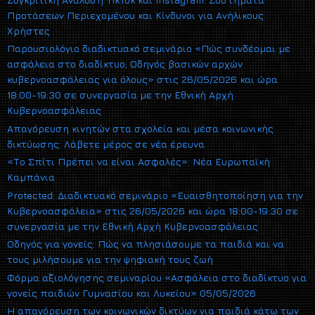
Προτάσεων Περιεχομένου και Κίνδυνοι για Ανήλικους
Χρήστες
Παρουσιολόγιο διαδικτυακό σεμινάριο «Πώς συνδέομαι με
ασφάλεια στο διαδίκτυο; Οδηγός βασικών αρχών
κυβερνοασφάλειας για όλους» στις 26/05/2026 και ώρα
18:00-19:30 σε συνεργασία με την Εθνική Αρχή
Κυβερνοασφάλειας
Απαγόρευση κινητών στα σχολεία και μέσα κοινωνικής
δικτύωσης: Λάβετε μέρος σε νέα έρευνα
«Το Σπίτι Πρέπει να είναι Ασφαλές»: Νέα Ευρωπαϊκή
Καμπάνια
Protected: Διαδικτυακό σεμινάριο «Ευαισθητοποίηση για την
Κυβερνοασφάλεια» στις 26/05/2026 και ώρα 18:00-19:30 σε
συνεργασία με την Εθνική Αρχή Κυβερνοασφάλειας
Οδηγός για γονείς: Πώς να πλησιάσουμε τα παιδιά και να
τους μιλήσουμε για την ψηφιακή τους ζωή
Φόρμα αξιολόγησης σεμιναρίου «Ασφάλεια στο διαδίκτυο για
γονείς παιδιών Γυμνασίου και Λυκείου» 05/05/2026
Η απαγόρευση των κοινωνικών δικτύων για παιδιά κάτω των