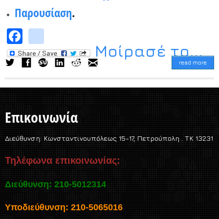
Παρουσίαση
.
Facebook
instagram
Μοίρασέ το...
read more
Επικοινωνία
Διεύθυνση:
Κωνσταντινουπόλεως 15-17, Πετρούπολη . TK 13231
Τηλέφωνα επικοινωνίας:
Διεύθυνση: 210-5012314
Υποδιεύθυνση: 210-5065016