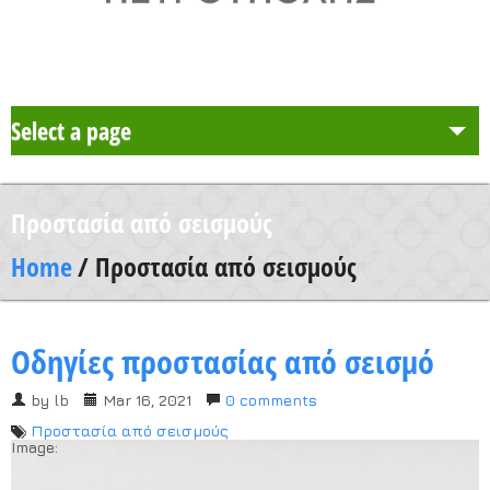
Select a page
Το Σχολείο μας
Προστασία από σεισμούς
Δράση Μαθητείας
Home
/ Προστασία από σεισμούς
Καθηγητές
Οδηγίες προστασίας από σεισμό
Μαθητές και Γονείς/Κηδεμόνες
by
lb
Mar 16, 2021
0 comments
Προστασία από σεισμούς
Ανακοινώσεις
Image: