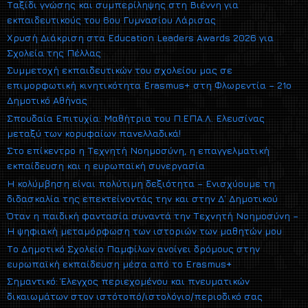
Ταξίδι γνώσης και συμπερίληψης στη Βιέννη για
εκπαιδευτικούς του 6ου Γυμνασίου Λάρισας
Χρυσή Διάκριση στα Education Leaders Awards 2026 για
Σχολεία της Πέλλας
Συμμετοχή εκπαιδευτικών του σχολείου μας σε
επιμορφωτική κινητικότητα Erasmus+ στη Φλωρεντία – 21ο
Δημοτικό Αθήνας
Σπουδαία Επιτυχία: Μαθήτρια του Π.ΕΠΑ.Λ. Ελευσίνας
μεταξύ των κορυφαίων πανελλαδικά!
Στο επίκεντρο η Τεχνητή Νοημοσύνη, η επαγγελματική
εκπαίδευση και η ευρωπαϊκή συνεργασία
Η κολύμβηση είναι πολύτιμη δεξιότητα – Ενισχύουμε τη
διδασκαλία της επεκτείνοντάς την και στην Δ΄ Δημοτικού
Όταν η παιδική φαντασία συναντά την Τεχνητή Νοημοσύνη –
Η ψηφιακή μεταμόρφωση των ιστοριών των μαθητών μου
Το Δημοτικό Σχολείο Παμφίλων ανοίγει δρόμους στην
ευρωπαϊκή εκπαίδευση μέσα από το Erasmus+
Σημαντικό: Έλεγχος περιεχομένου και πνευματικών
δικαιωμάτων στον ιστότοπό/ιστολόγιο/περιοδικό σας