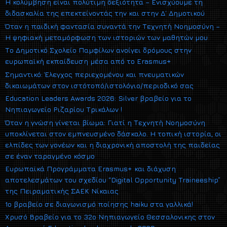
Η κολύμβηση είναι πολύτιμη δεξιότητα – Ενισχύουμε τη
διδασκαλία της επεκτείνοντάς την και στην Δ΄ Δημοτικού
Όταν η παιδική φαντασία συναντά την Τεχνητή Νοημοσύνη –
Η ψηφιακή μεταμόρφωση των ιστοριών των μαθητών μου
Το Δημοτικό Σχολείο Παμφίλων ανοίγει δρόμους στην
ευρωπαϊκή εκπαίδευση μέσα από το Erasmus+
Σημαντικό: Έλεγχος περιεχομένου και πνευματικών
δικαιωμάτων στον ιστότοπό/ιστολόγιο/περιοδικό σας
Education Leaders Awards 2026: Silver βραβείο για το
Νηπιαγωγείο Ριζαρίου Τρικάλων !
Όταν η γνώση γίνεται βίωμα: Γιατί η Τεχνητή Νοημοσύνη
υποκλίνεται στον εμπνευσμένο δάσκαλο. Η τοπική ιστορία, οι
ελπίδες των γονέων και η διαχρονική αποστολή της παιδείας
σε έναν ταραγμένο κόσμο
Ευρωπαϊκά Προγράμματα Erasmus+ και διάχυση
αποτελεσμάτων του σχεδίου “Digital Opportunity Traineeship”
της Πειραματικής ΣΑΕΚ Νίκαιας
1ο βραβείο σε διαγωνισμό ποίησης haiku στα γαλλικά!
Xρυσό Βραβείο για το 32ο Νηπιαγωγείο Θεσσαλονικης στον