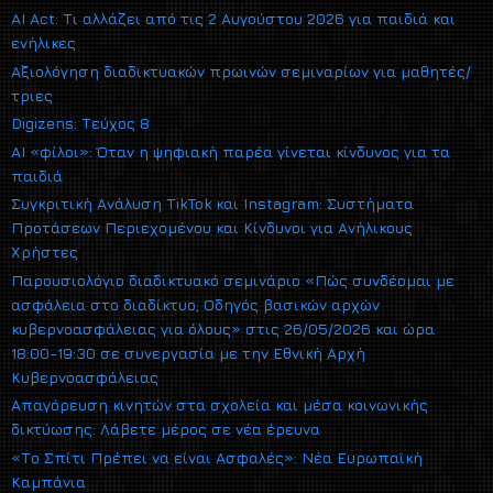
AI Act: Τι αλλάζει από τις 2 Αυγούστου 2026 για παιδιά και
ενήλικες
Αξιολόγηση διαδικτυακών πρωινών σεμιναρίων για μαθητές/
τριες
Digizens: Τεύχος 8
AI «φίλοι»: Όταν η ψηφιακή παρέα γίνεται κίνδυνος για τα
παιδιά
Συγκριτική Ανάλυση TikTok και Instagram: Συστήματα
Προτάσεων Περιεχομένου και Κίνδυνοι για Ανήλικους
Χρήστες
Παρουσιολόγιο διαδικτυακό σεμινάριο «Πώς συνδέομαι με
ασφάλεια στο διαδίκτυο; Οδηγός βασικών αρχών
κυβερνοασφάλειας για όλους» στις 26/05/2026 και ώρα
18:00-19:30 σε συνεργασία με την Εθνική Αρχή
Κυβερνοασφάλειας
Απαγόρευση κινητών στα σχολεία και μέσα κοινωνικής
δικτύωσης: Λάβετε μέρος σε νέα έρευνα
«Το Σπίτι Πρέπει να είναι Ασφαλές»: Νέα Ευρωπαϊκή
Καμπάνια