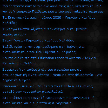
Μοιραστείτε εύκολα τις ανακοινώσεις σας, νέα από το ΠΣΔ
και το Υπουργείο Παιδείας μέσω του webmail.sch.gr/express
Τα Erasmus νέα μας! – Ιούλιος 2026 – Γυμνάσιο Κανήθου
Χαλκίδας
«Ενεργώ Σωστά: Αξιοποιώ την ενέργεια και βγαίνω
κερδισμένος!»
Σχολή Γονέων Γυμνασίου Κανήθου Χαλκίδας
Ταξίδι γνώσης και συμπερίληψης στη Βιέννη για
εκπαιδευτικούς του 6ου Γυμνασίου Λάρισας
Χρυσή Διάκριση στα Education Leaders Awards 2026 για
Σχολεία της Πέλλας
Συμμετοχή εκπαιδευτικών του σχολείου μας σε
επιμορφωτική κινητικότητα Erasmus+ στη Φλωρεντία – 21ο
Δημοτικό Αθήνας
Σπουδαία Επιτυχία: Μαθήτρια του Π.ΕΠΑ.Λ. Ελευσίνας
μεταξύ των κορυφαίων πανελλαδικά!
Στο επίκεντρο η Τεχνητή Νοημοσύνη, η επαγγελματική
εκπαίδευση και η ευρωπαϊκή συνεργασία