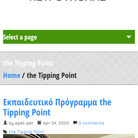
Select a page
Το Σχολείο μας
the Tipping Point
Δράση Μαθητείας
Home
/ the Tipping Point
Καθηγητές
Εκπαιδευτικό Πρόγραμμα the
Μαθητές και Γονείς/Κηδεμόνες
Tipping Point
by
epal-pet
Apr 24, 2020
0 comments
Ανακοινώσεις
the Tipping Point
Image: