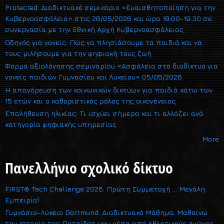
Protected: Διαδικτυακό σεμινάριο «Ευαισθητοποίηση για την
Κυβερνοασφάλεια» στις 26/05/2026 και ώρα 18:00-19:30 σε
συνεργασία με την Εθνική Αρχή Κυβερνοασφάλειας
Οδηγός για γονείς: Πώς να πλησιάσουμε τα παιδιά και να
τους μιλήσουμε για την ψηφιακή τους ζωή
Φόρμα αξιολόγησης σεμιναρίου «Ασφάλεια στο διαδίκτυο για
γονείς παιδιών Γυμνασίου και Λυκείου» 05/05/2026
Η απαγόρευση των κοινωνικών δικτύων για παιδιά κάτω των
15 ετών και ο καθοριστικός ρόλος της οικογένειας
Επαλήθευση ηλικίας: Τι ισχύει σήμερα και τι αλλάζει ανά
κατηγορία ψηφιακής υπηρεσίας
More
Πανελλήνιο σχολικό δίκτυο
FIRST® Tech Challenge 2026. Πρώτη Συμμετοχή … Μεγάλη
Εμπειρία!
Γυμνάσιο-Λύκειο Dortmund. Διαδικτυακό Μάθημα. Μαθαίνω
την Ιστορία της Πατρίδας μου μέσα από Αθλητικούς Αγώνες