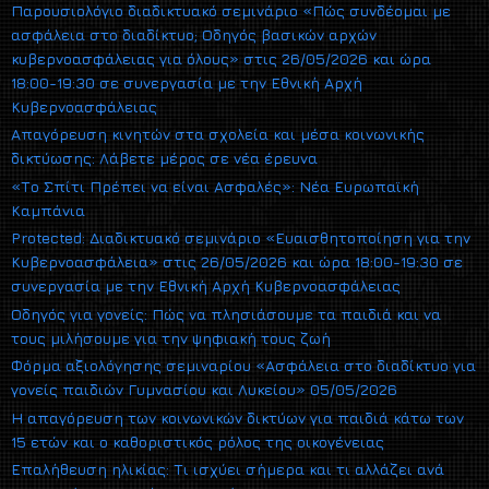
Παρουσιολόγιο διαδικτυακό σεμινάριο «Πώς συνδέομαι με
ασφάλεια στο διαδίκτυο; Οδηγός βασικών αρχών
κυβερνοασφάλειας για όλους» στις 26/05/2026 και ώρα
18:00-19:30 σε συνεργασία με την Εθνική Αρχή
Κυβερνοασφάλειας
Απαγόρευση κινητών στα σχολεία και μέσα κοινωνικής
δικτύωσης: Λάβετε μέρος σε νέα έρευνα
«Το Σπίτι Πρέπει να είναι Ασφαλές»: Νέα Ευρωπαϊκή
Καμπάνια
Protected: Διαδικτυακό σεμινάριο «Ευαισθητοποίηση για την
Κυβερνοασφάλεια» στις 26/05/2026 και ώρα 18:00-19:30 σε
συνεργασία με την Εθνική Αρχή Κυβερνοασφάλειας
Οδηγός για γονείς: Πώς να πλησιάσουμε τα παιδιά και να
τους μιλήσουμε για την ψηφιακή τους ζωή
Φόρμα αξιολόγησης σεμιναρίου «Ασφάλεια στο διαδίκτυο για
γονείς παιδιών Γυμνασίου και Λυκείου» 05/05/2026
Η απαγόρευση των κοινωνικών δικτύων για παιδιά κάτω των
15 ετών και ο καθοριστικός ρόλος της οικογένειας
Επαλήθευση ηλικίας: Τι ισχύει σήμερα και τι αλλάζει ανά