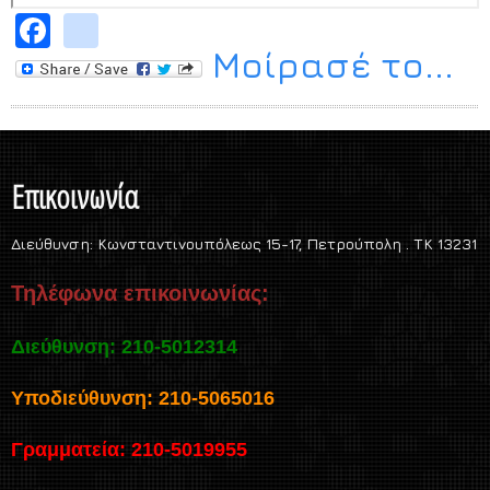
Facebook
instagram
Μοίρασέ το...
Επικοινωνία
Διεύθυνση:
Κωνσταντινουπόλεως 15-17, Πετρούπολη . TK 13231
Τηλέφωνα επικοινωνίας:
Διεύθυνση: 210-5012314
Υποδιεύθυνση: 210-5065016
Γραμματεία: 210-5019955