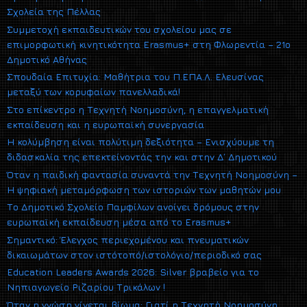
Σχολεία της Πέλλας
Συμμετοχή εκπαιδευτικών του σχολείου μας σε
επιμορφωτική κινητικότητα Erasmus+ στη Φλωρεντία – 21ο
Δημοτικό Αθήνας
Σπουδαία Επιτυχία: Μαθήτρια του Π.ΕΠΑ.Λ. Ελευσίνας
μεταξύ των κορυφαίων πανελλαδικά!
Στο επίκεντρο η Τεχνητή Νοημοσύνη, η επαγγελματική
εκπαίδευση και η ευρωπαϊκή συνεργασία
Η κολύμβηση είναι πολύτιμη δεξιότητα – Ενισχύουμε τη
διδασκαλία της επεκτείνοντάς την και στην Δ΄ Δημοτικού
Όταν η παιδική φαντασία συναντά την Τεχνητή Νοημοσύνη –
Η ψηφιακή μεταμόρφωση των ιστοριών των μαθητών μου
Το Δημοτικό Σχολείο Παμφίλων ανοίγει δρόμους στην
ευρωπαϊκή εκπαίδευση μέσα από το Erasmus+
Σημαντικό: Έλεγχος περιεχομένου και πνευματικών
δικαιωμάτων στον ιστότοπό/ιστολόγιο/περιοδικό σας
Education Leaders Awards 2026: Silver βραβείο για το
Νηπιαγωγείο Ριζαρίου Τρικάλων !
Όταν η γνώση γίνεται βίωμα: Γιατί η Τεχνητή Νοημοσύνη