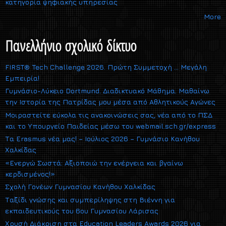
κατηγορία ψηφιακής υπηρεσίας
More
Πανελλήνιο σχολικό δίκτυο
FIRST® Tech Challenge 2026. Πρώτη Συμμετοχή … Μεγάλη
Εμπειρία!
Γυμνάσιο-Λύκειο Dortmund. Διαδικτυακό Μάθημα. Μαθαίνω
την Ιστορία της Πατρίδας μου μέσα από Αθλητικούς Αγώνες
Μοιραστείτε εύκολα τις ανακοινώσεις σας, νέα από το ΠΣΔ
και το Υπουργείο Παιδείας μέσω του webmail.sch.gr/express
Τα Erasmus νέα μας! – Ιούλιος 2026 – Γυμνάσιο Κανήθου
Χαλκίδας
«Ενεργώ Σωστά: Αξιοποιώ την ενέργεια και βγαίνω
κερδισμένος!»
Σχολή Γονέων Γυμνασίου Κανήθου Χαλκίδας
Ταξίδι γνώσης και συμπερίληψης στη Βιέννη για
εκπαιδευτικούς του 6ου Γυμνασίου Λάρισας
Χρυσή Διάκριση στα Education Leaders Awards 2026 για