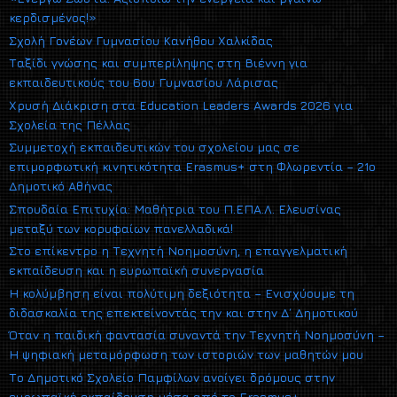
κερδισμένος!»
Σχολή Γονέων Γυμνασίου Κανήθου Χαλκίδας
Ταξίδι γνώσης και συμπερίληψης στη Βιέννη για
εκπαιδευτικούς του 6ου Γυμνασίου Λάρισας
Χρυσή Διάκριση στα Education Leaders Awards 2026 για
Σχολεία της Πέλλας
Συμμετοχή εκπαιδευτικών του σχολείου μας σε
επιμορφωτική κινητικότητα Erasmus+ στη Φλωρεντία – 21ο
Δημοτικό Αθήνας
Σπουδαία Επιτυχία: Μαθήτρια του Π.ΕΠΑ.Λ. Ελευσίνας
μεταξύ των κορυφαίων πανελλαδικά!
Στο επίκεντρο η Τεχνητή Νοημοσύνη, η επαγγελματική
εκπαίδευση και η ευρωπαϊκή συνεργασία
Η κολύμβηση είναι πολύτιμη δεξιότητα – Ενισχύουμε τη
διδασκαλία της επεκτείνοντάς την και στην Δ΄ Δημοτικού
Όταν η παιδική φαντασία συναντά την Τεχνητή Νοημοσύνη –
Η ψηφιακή μεταμόρφωση των ιστοριών των μαθητών μου
Το Δημοτικό Σχολείο Παμφίλων ανοίγει δρόμους στην
ευρωπαϊκή εκπαίδευση μέσα από το Erasmus+