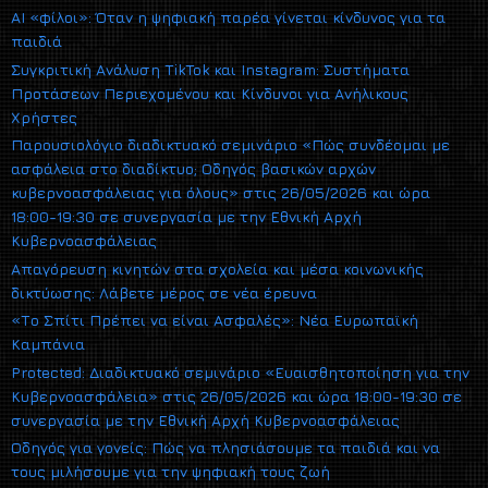
AI «φίλοι»: Όταν η ψηφιακή παρέα γίνεται κίνδυνος για τα
παιδιά
Συγκριτική Ανάλυση TikTok και Instagram: Συστήματα
Προτάσεων Περιεχομένου και Κίνδυνοι για Ανήλικους
Χρήστες
Παρουσιολόγιο διαδικτυακό σεμινάριο «Πώς συνδέομαι με
ασφάλεια στο διαδίκτυο; Οδηγός βασικών αρχών
κυβερνοασφάλειας για όλους» στις 26/05/2026 και ώρα
18:00-19:30 σε συνεργασία με την Εθνική Αρχή
Κυβερνοασφάλειας
Απαγόρευση κινητών στα σχολεία και μέσα κοινωνικής
δικτύωσης: Λάβετε μέρος σε νέα έρευνα
«Το Σπίτι Πρέπει να είναι Ασφαλές»: Νέα Ευρωπαϊκή
Καμπάνια
Protected: Διαδικτυακό σεμινάριο «Ευαισθητοποίηση για την
Κυβερνοασφάλεια» στις 26/05/2026 και ώρα 18:00-19:30 σε
συνεργασία με την Εθνική Αρχή Κυβερνοασφάλειας
Οδηγός για γονείς: Πώς να πλησιάσουμε τα παιδιά και να
τους μιλήσουμε για την ψηφιακή τους ζωή