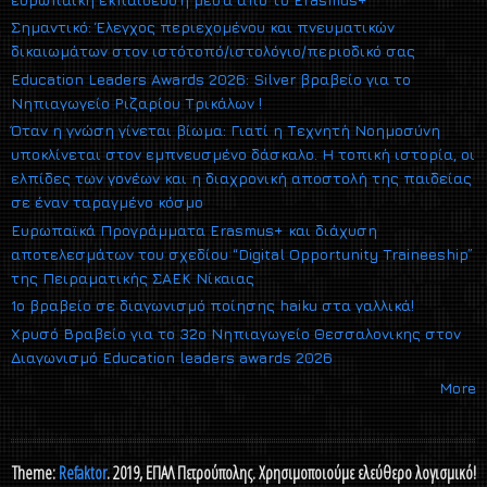
Σημαντικό: Έλεγχος περιεχομένου και πνευματικών
δικαιωμάτων στον ιστότοπό/ιστολόγιο/περιοδικό σας
Education Leaders Awards 2026: Silver βραβείο για το
Νηπιαγωγείο Ριζαρίου Τρικάλων !
Όταν η γνώση γίνεται βίωμα: Γιατί η Τεχνητή Νοημοσύνη
υποκλίνεται στον εμπνευσμένο δάσκαλο. Η τοπική ιστορία, οι
ελπίδες των γονέων και η διαχρονική αποστολή της παιδείας
σε έναν ταραγμένο κόσμο
Ευρωπαϊκά Προγράμματα Erasmus+ και διάχυση
αποτελεσμάτων του σχεδίου “Digital Opportunity Traineeship”
της Πειραματικής ΣΑΕΚ Νίκαιας
1ο βραβείο σε διαγωνισμό ποίησης haiku στα γαλλικά!
Xρυσό Βραβείο για το 32ο Νηπιαγωγείο Θεσσαλονικης στον
Διαγωνισμό Εducation leaders awards 2026
More
Theme:
Refaktor
. 2019, ΕΠΑΛ Πετρούπολης. Χρησιμοποιούμε ελεύθερο λογισμικό!