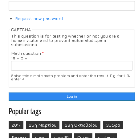
Request new password
CAPTCHA
This question is for testing whether or not you are a
human visitor and to prevent automated spam
submissions.
Math question
*
16 + 0 =
Solve this simple math problem and enter the result. E.g. for 1+3,
enter 4.
Popular tags
2017
25η Μαρτίου
28η Οκτωβρίου
35ωρο
Bazaar
covid
covid19
Curae
e-class