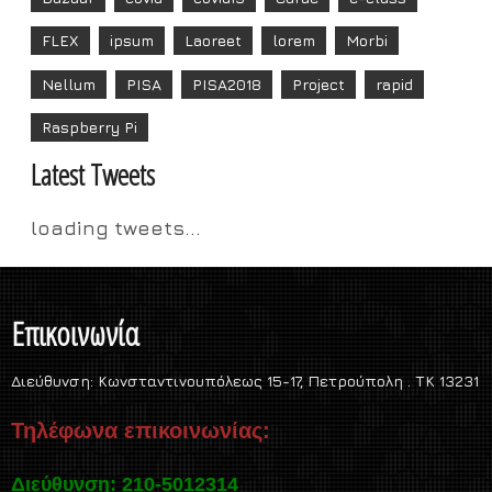
FLEX
ipsum
Laoreet
lorem
Morbi
Nellum
PISA
PISA2018
Project
rapid
Raspberry Pi
Latest Tweets
loading tweets...
Επικοινωνία
Διεύθυνση:
Κωνσταντινουπόλεως 15-17, Πετρούπολη . TK 13231
Τηλέφωνα επικοινωνίας:
Διεύθυνση: 210-5012314