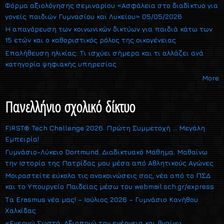
Φόρμα αξιολόγησης σεμιναρίου «Ασφάλεια στο διαδίκτυο για
γονείς παιδιών Γυμνασίου και Λυκείου» 05/05/2026
Η απαγόρευση των κοινωνικών δικτύων για παιδιά κάτω των
15 ετών και ο καθοριστικός ρόλος της οικογένειας
Επαλήθευση ηλικίας: Τι ισχύει σήμερα και τι αλλάζει ανά
κατηγορία ψηφιακής υπηρεσίας
More
Πανελλήνιο σχολικό δίκτυο
FIRST® Tech Challenge 2026. Πρώτη Συμμετοχή … Μεγάλη
Εμπειρία!
Γυμνάσιο-Λύκειο Dortmund. Διαδικτυακό Μάθημα. Μαθαίνω
την Ιστορία της Πατρίδας μου μέσα από Αθλητικούς Αγώνες
Μοιραστείτε εύκολα τις ανακοινώσεις σας, νέα από το ΠΣΔ
και το Υπουργείο Παιδείας μέσω του webmail.sch.gr/express
Τα Erasmus νέα μας! – Ιούλιος 2026 – Γυμνάσιο Κανήθου
Χαλκίδας
«Ενεργώ Σωστά: Αξιοποιώ την ενέργεια και βγαίνω