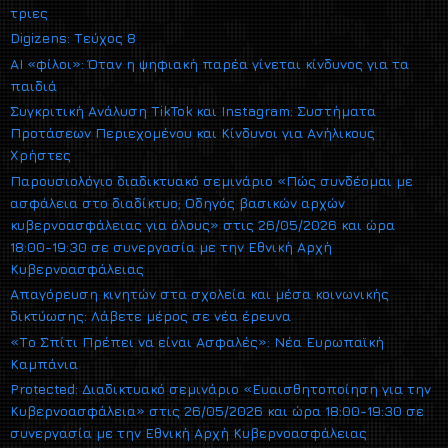
τριες
Digizens: Τεύχος 8
AI «φίλοι»: Όταν η ψηφιακή παρέα γίνεται κίνδυνος για τα
παιδιά
Συγκριτική Ανάλυση TikTok και Instagram: Συστήματα
Προτάσεων Περιεχομένου και Κίνδυνοι για Ανήλικους
Χρήστες
Παρουσιολόγιο διαδικτυακό σεμινάριο «Πώς συνδέομαι με
ασφάλεια στο διαδίκτυο; Οδηγός βασικών αρχών
κυβερνοασφάλειας για όλους» στις 26/05/2026 και ώρα
18:00-19:30 σε συνεργασία με την Εθνική Αρχή
Κυβερνοασφάλειας
Απαγόρευση κινητών στα σχολεία και μέσα κοινωνικής
δικτύωσης: Λάβετε μέρος σε νέα έρευνα
«Το Σπίτι Πρέπει να είναι Ασφαλές»: Νέα Ευρωπαϊκή
Καμπάνια
Protected: Διαδικτυακό σεμινάριο «Ευαισθητοποίηση για την
Κυβερνοασφάλεια» στις 26/05/2026 και ώρα 18:00-19:30 σε
συνεργασία με την Εθνική Αρχή Κυβερνοασφάλειας