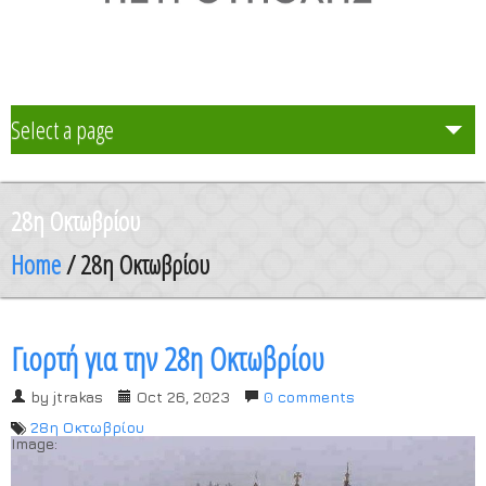
Select a page
Το Σχολείο μας
28η Οκτωβρίου
Δράση Μαθητείας
Home
/ 28η Οκτωβρίου
Καθηγητές
Γιορτή για την 28η Οκτωβρίου
Μαθητές και Γονείς/Κηδεμόνες
by
jtrakas
Oct 26, 2023
0 comments
28η Οκτωβρίου
Ανακοινώσεις
Image: