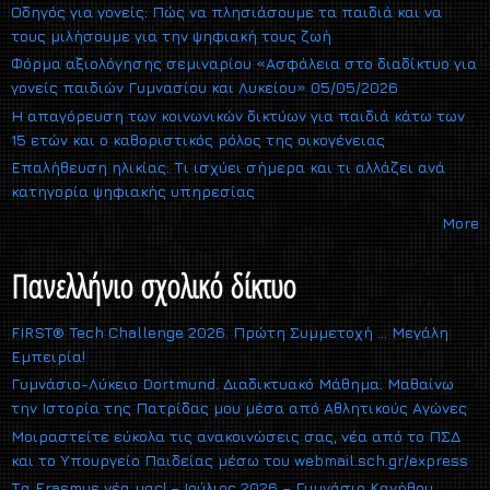
Οδηγός για γονείς: Πώς να πλησιάσουμε τα παιδιά και να
τους μιλήσουμε για την ψηφιακή τους ζωή
Φόρμα αξιολόγησης σεμιναρίου «Ασφάλεια στο διαδίκτυο για
γονείς παιδιών Γυμνασίου και Λυκείου» 05/05/2026
Η απαγόρευση των κοινωνικών δικτύων για παιδιά κάτω των
15 ετών και ο καθοριστικός ρόλος της οικογένειας
Επαλήθευση ηλικίας: Τι ισχύει σήμερα και τι αλλάζει ανά
κατηγορία ψηφιακής υπηρεσίας
More
Πανελλήνιο σχολικό δίκτυο
FIRST® Tech Challenge 2026. Πρώτη Συμμετοχή … Μεγάλη
Εμπειρία!
Γυμνάσιο-Λύκειο Dortmund. Διαδικτυακό Μάθημα. Μαθαίνω
την Ιστορία της Πατρίδας μου μέσα από Αθλητικούς Αγώνες
Μοιραστείτε εύκολα τις ανακοινώσεις σας, νέα από το ΠΣΔ
και το Υπουργείο Παιδείας μέσω του webmail.sch.gr/express
Τα Erasmus νέα μας! – Ιούλιος 2026 – Γυμνάσιο Κανήθου