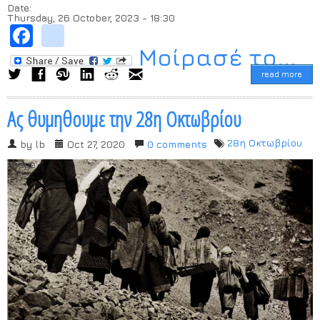
Date:
Thursday, 26 October, 2023 - 18:30
Facebook
instagram
Μοίρασέ το...
read more
Ας θυμηθουμε την 28η Οκτωβρίου
28η Οκτωβρίου
by
lb
Oct 27, 2020
0 comments
Image: