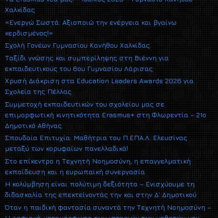
Χαλκίδας
«Ενεργώ Σωστά: Αξιοποιώ την ενέργεια και βγαίνω
κερδισμένος!»
Σχολή Γονέων Γυμνασίου Κανήθου Χαλκίδας
Ταξίδι γνώσης και συμπερίληψης στη Βιέννη για
εκπαιδευτικούς του 6ου Γυμνασίου Λάρισας
Χρυσή Διάκριση στα Education Leaders Awards 2026 για
Σχολεία της Πέλλας
Συμμετοχή εκπαιδευτικών του σχολείου μας σε
επιμορφωτική κινητικότητα Erasmus+ στη Φλωρεντία – 21ο
Δημοτικό Αθήνας
Σπουδαία Επιτυχία: Μαθήτρια του Π.ΕΠΑ.Λ. Ελευσίνας
μεταξύ των κορυφαίων πανελλαδικά!
Στο επίκεντρο η Τεχνητή Νοημοσύνη, η επαγγελματική
εκπαίδευση και η ευρωπαϊκή συνεργασία
Η κολύμβηση είναι πολύτιμη δεξιότητα – Ενισχύουμε τη
διδασκαλία της επεκτείνοντάς την και στην Δ΄ Δημοτικού
Όταν η παιδική φαντασία συναντά την Τεχνητή Νοημοσύνη –
Η ψηφιακή μεταμόρφωση των ιστοριών των μαθητών μου