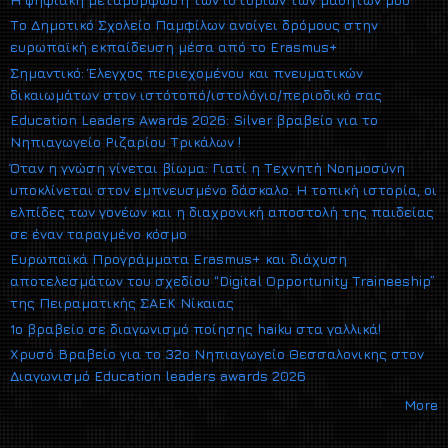
Το Δημοτικό Σχολείο Παμφίλων ανοίγει δρόμους στην
ευρωπαϊκή εκπαίδευση μέσα από το Erasmus+
Σημαντικό: Έλεγχος περιεχομένου και πνευματικών
δικαιωμάτων στον ιστότοπό/ιστολόγιο/περιοδικό σας
Education Leaders Awards 2026: Silver βραβείο για το
Νηπιαγωγείο Ριζαρίου Τρικάλων !
Όταν η γνώση γίνεται βίωμα: Γιατί η Τεχνητή Νοημοσύνη
υποκλίνεται στον εμπνευσμένο δάσκαλο. Η τοπική ιστορία, οι
ελπίδες των γονέων και η διαχρονική αποστολή της παιδείας
σε έναν ταραγμένο κόσμο
Ευρωπαϊκά Προγράμματα Erasmus+ και διάχυση
αποτελεσμάτων του σχεδίου “Digital Opportunity Traineeship”
της Πειραματικής ΣΑΕΚ Νίκαιας
1ο βραβείο σε διαγωνισμό ποίησης haiku στα γαλλικά!
Xρυσό Βραβείο για το 32ο Νηπιαγωγείο Θεσσαλονικης στον
Διαγωνισμό Εducation leaders awards 2026
More