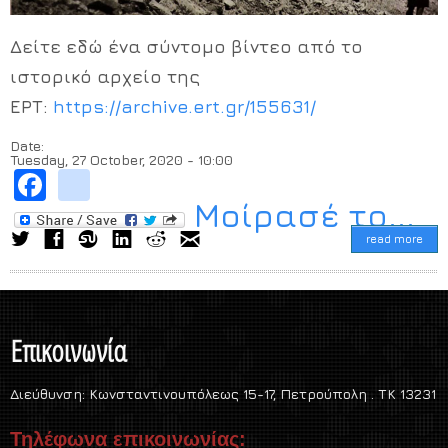
Δείτε εδώ ένα σύντομο βίντεο από το
ιστορικό αρχείο της
ΕΡΤ:
https://archive.ert.gr/155631/
Date:
Tuesday, 27 October, 2020 - 10:00
Facebook
instagram
Μοίρασέ το...
read more
Επικοινωνία
Διεύθυνση:
Κωνσταντινουπόλεως 15-17, Πετρούπολη . TK 13231
Τηλέφωνα επικοινωνίας: