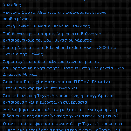
Χαλκίδας
«Ενεργώ Σωστά: Αξιοποιώ την ενέργεια και βγαίνω
κερδισμένος!»
Σχολή Γονέων Γυμνασίου Κανήθου Χαλκίδας
Ταξίδι γνώσης και συμπερίληψης στη Βιέννη για
εκπαιδευτικούς του 6ου Γυμνασίου Λάρισας
Χρυσή Διάκριση στα Education Leaders Awards 2026 για
Σχολεία της Πέλλας
Συμμετοχή εκπαιδευτικών του σχολείου μας σε
επιμορφωτική κινητικότητα Erasmus+ στη Φλωρεντία – 21ο
Δημοτικό Αθήνας
Σπουδαία Επιτυχία: Μαθήτρια του Π.ΕΠΑ.Λ. Ελευσίνας
μεταξύ των κορυφαίων πανελλαδικά!
Στο επίκεντρο η Τεχνητή Νοημοσύνη, η επαγγελματική
εκπαίδευση και η ευρωπαϊκή συνεργασία
Η κολύμβηση είναι πολύτιμη δεξιότητα – Ενισχύουμε τη
διδασκαλία της επεκτείνοντάς την και στην Δ΄ Δημοτικού
Όταν η παιδική φαντασία συναντά την Τεχνητή Νοημοσύνη –
Η ψηφιακή μεταμόρφωση των ιστοριών των μαθητών μου