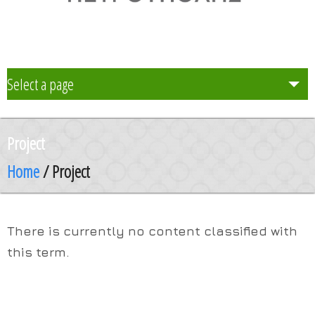
Select a page
Το Σχολείο μας
Project
Δράση Μαθητείας
Home
/ Project
Καθηγητές
There is currently no content classified with
Μαθητές και Γονείς/Κηδεμόνες
this term.
Ανακοινώσεις