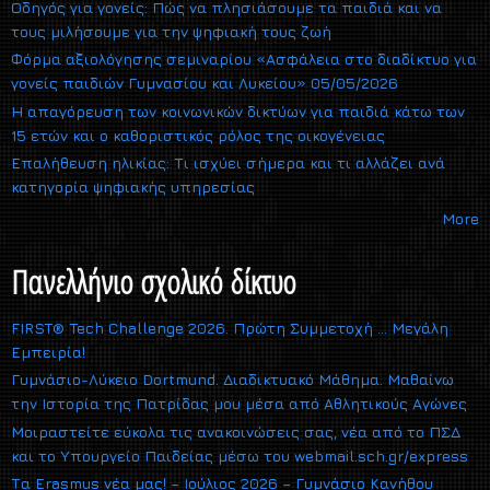
Οδηγός για γονείς: Πώς να πλησιάσουμε τα παιδιά και να
τους μιλήσουμε για την ψηφιακή τους ζωή
Φόρμα αξιολόγησης σεμιναρίου «Ασφάλεια στο διαδίκτυο για
γονείς παιδιών Γυμνασίου και Λυκείου» 05/05/2026
Η απαγόρευση των κοινωνικών δικτύων για παιδιά κάτω των
15 ετών και ο καθοριστικός ρόλος της οικογένειας
Επαλήθευση ηλικίας: Τι ισχύει σήμερα και τι αλλάζει ανά
κατηγορία ψηφιακής υπηρεσίας
More
Πανελλήνιο σχολικό δίκτυο
FIRST® Tech Challenge 2026. Πρώτη Συμμετοχή … Μεγάλη
Εμπειρία!
Γυμνάσιο-Λύκειο Dortmund. Διαδικτυακό Μάθημα. Μαθαίνω
την Ιστορία της Πατρίδας μου μέσα από Αθλητικούς Αγώνες
Μοιραστείτε εύκολα τις ανακοινώσεις σας, νέα από το ΠΣΔ
και το Υπουργείο Παιδείας μέσω του webmail.sch.gr/express
Τα Erasmus νέα μας! – Ιούλιος 2026 – Γυμνάσιο Κανήθου