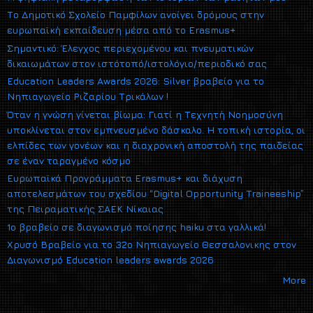
Το Δημοτικό Σχολείο Παμφίλων ανοίγει δρόμους στην
ευρωπαϊκή εκπαίδευση μέσα από το Erasmus+
Σημαντικό: Έλεγχος περιεχομένου και πνευματικών
δικαιωμάτων στον ιστότοπό/ιστολόγιο/περιοδικό σας
Education Leaders Awards 2026: Silver βραβείο για το
Νηπιαγωγείο Ριζαρίου Τρικάλων !
Όταν η γνώση γίνεται βίωμα: Γιατί η Τεχνητή Νοημοσύνη
υποκλίνεται στον εμπνευσμένο δάσκαλο. Η τοπική ιστορία, οι
ελπίδες των γονέων και η διαχρονική αποστολή της παιδείας
σε έναν ταραγμένο κόσμο
Ευρωπαϊκά Προγράμματα Erasmus+ και διάχυση
αποτελεσμάτων του σχεδίου “Digital Opportunity Traineeship”
της Πειραματικής ΣΑΕΚ Νίκαιας
1ο βραβείο σε διαγωνισμό ποίησης haiku στα γαλλικά!
Xρυσό Βραβείο για το 32ο Νηπιαγωγείο Θεσσαλονικης στον
Διαγωνισμό Εducation leaders awards 2026
More