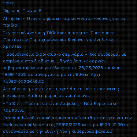
τριες
Digizens: Τεύχος 8
AI «φίλοι»: Όταν η ψηφιακή παρέα γίνεται κίνδυνος για τα
παιδιά
Συγκριτική Ανάλυση TikTok και Instagram: Συστήματα
Προτάσεων Περιεχομένου και Κίνδυνοι για Ανήλικους
Χρήστες
Παρουσιολόγιο διαδικτυακό σεμινάριο «Πώς συνδέομαι με
ασφάλεια στο διαδίκτυο; Οδηγός βασικών αρχών
κυβερνοασφάλειας για όλους» στις 26/05/2026 και ώρα
18:00-19:30 σε συνεργασία με την Εθνική Αρχή
Κυβερνοασφάλειας
Απαγόρευση κινητών στα σχολεία και μέσα κοινωνικής
δικτύωσης: Λάβετε μέρος σε νέα έρευνα
«Το Σπίτι Πρέπει να είναι Ασφαλές»: Νέα Ευρωπαϊκή
Καμπάνια
Protected: Διαδικτυακό σεμινάριο «Ευαισθητοποίηση για την
Κυβερνοασφάλεια» στις 26/05/2026 και ώρα 18:00-19:30 σε
συνεργασία με την Εθνική Αρχή Κυβερνοασφάλειας