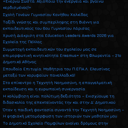
«Ενεργώ Σωστά: Αξιοποιώ την ενέργεια και βγαίνω
κερδισμένος!»
Σχολή Γονέων Γυμνασίου Κανήθου Χαλκίδας
Ταξίδι γνώσης και συμπερίληψης στη Βιέννη για
εκπαιδευτικούς του 6ου Γυμνασίου Λάρισας
Χρυσή Διάκριση στα Education Leaders Awards 2026 για
Σχολεία της Πέλλας
Συμμετοχή εκπαιδευτικών του σχολείου μας σε
επιμορφωτική κινητικότητα Erasmus+ στη Φλωρεντία – 21ο
Δημοτικό Αθήνας
Σπουδαία Επιτυχία: Μαθήτρια του Π.ΕΠΑ.Λ. Ελευσίνας
μεταξύ των κορυφαίων πανελλαδικά!
Στο επίκεντρο η Τεχνητή Νοημοσύνη, η επαγγελματική
εκπαίδευση και η ευρωπαϊκή συνεργασία
Η κολύμβηση είναι πολύτιμη δεξιότητα – Ενισχύουμε τη
διδασκαλία της επεκτείνοντάς την και στην Δ΄ Δημοτικού
Όταν η παιδική φαντασία συναντά την Τεχνητή Νοημοσύνη –
Η ψηφιακή μεταμόρφωση των ιστοριών των μαθητών μου
Το Δημοτικό Σχολείο Παμφίλων ανοίγει δρόμους στην