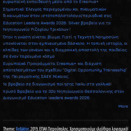
ευρωπαϊκή εκπαίδευση μέσα από το Erasmus+
Σημαντικό: Έλεγχος περιεχομένου και πνευματικών
δικαιωμάτων στον ιστότοπό/ιστολόγιο/περιοδικό σας
Education Leaders Awards 2026: Silver βραβείο για το
Νηπιαγωγείο Ριζαρίου Τρικάλων !
Όταν η γνώση γίνεται βίωμα: Γιατί η Τεχνητή Νοημοσύνη
υποκλίνεται στον εμπνευσμένο δάσκαλο. Η τοπική ιστορία, οι
ελπίδες των γονέων και η διαχρονική αποστολή της παιδείας
σε έναν ταραγμένο κόσμο
Ευρωπαϊκά Προγράμματα Erasmus+ και διάχυση
αποτελεσμάτων του σχεδίου “Digital Opportunity Traineeship”
της Πειραματικής ΣΑΕΚ Νίκαιας
1ο βραβείο σε διαγωνισμό ποίησης haiku στα γαλλικά!
Xρυσό Βραβείο για το 32ο Νηπιαγωγείο Θεσσαλονικης στον
Διαγωνισμό Εducation leaders awards 2026
More
Theme:
Refaktor
. 2019, ΕΠΑΛ Πετρούπολης. Χρησιμοποιούμε ελεύθερο λογισμικό!