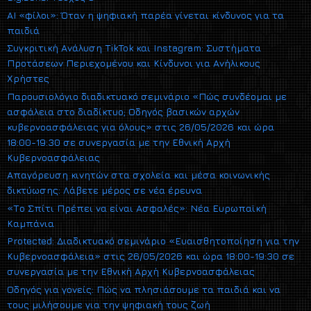
AI «φίλοι»: Όταν η ψηφιακή παρέα γίνεται κίνδυνος για τα
παιδιά
Συγκριτική Ανάλυση TikTok και Instagram: Συστήματα
Προτάσεων Περιεχομένου και Κίνδυνοι για Ανήλικους
Χρήστες
Παρουσιολόγιο διαδικτυακό σεμινάριο «Πώς συνδέομαι με
ασφάλεια στο διαδίκτυο; Οδηγός βασικών αρχών
κυβερνοασφάλειας για όλους» στις 26/05/2026 και ώρα
18:00-19:30 σε συνεργασία με την Εθνική Αρχή
Κυβερνοασφάλειας
Απαγόρευση κινητών στα σχολεία και μέσα κοινωνικής
δικτύωσης: Λάβετε μέρος σε νέα έρευνα
«Το Σπίτι Πρέπει να είναι Ασφαλές»: Νέα Ευρωπαϊκή
Καμπάνια
Protected: Διαδικτυακό σεμινάριο «Ευαισθητοποίηση για την
Κυβερνοασφάλεια» στις 26/05/2026 και ώρα 18:00-19:30 σε
συνεργασία με την Εθνική Αρχή Κυβερνοασφάλειας
Οδηγός για γονείς: Πώς να πλησιάσουμε τα παιδιά και να
τους μιλήσουμε για την ψηφιακή τους ζωή