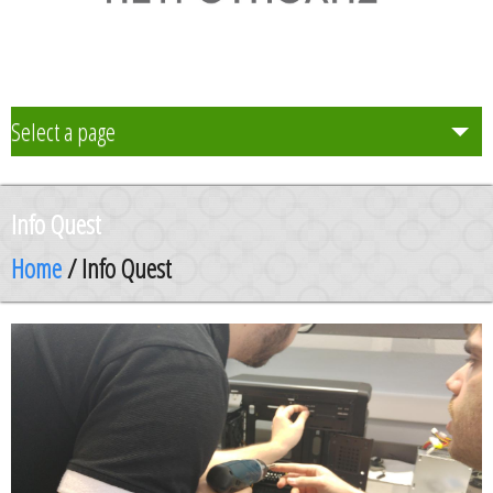
Select a page
Το Σχολείο μας
Info Quest
Δράση Μαθητείας
Home
/ Info Quest
Καθηγητές
Μαθητές και Γονείς/Κηδεμόνες
Ανακοινώσεις