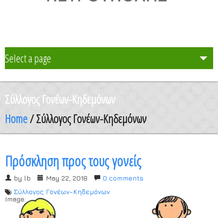
Select a page
Το Σχολείο μας
Σύλλογος Γονέων-Κηδεμόνων
Δράση Μαθητείας
Home
/ Σύλλογος Γονέων-Κηδεμόνων
Καθηγητές
Πρόσκληση προς τους γονείς
Μαθητές και Γονείς/Κηδεμόνες
by
lb
May 22, 2018
0 comments
Σύλλογος Γονέων-Κηδεμόνων
Ανακοινώσεις
Image: