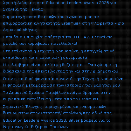
Χρυσή Διάκριση στα Education Leaders Awards 2026 για
Σχολεία της Πέλλας
Συμμετοχή εκπαιδευτικών του σχολείου μας σε
επιμορφωτική κινητικότητα Erasmus+ στη Φλωρεντία – 21ο
Δημοτικό Αθήνας
Σπουδαία Επιτυχία: Μαθήτρια του Π.ΕΠΑ.Λ. Ελευσίνας
μεταξύ των κορυφαίων πανελλαδικά!
Στο επίκεντρο η Τεχνητή Νοημοσύνη, η επαγγελματική
εκπαίδευση και η ευρωπαϊκή συνεργασία
Η κολύμβηση είναι πολύτιμη δεξιότητα – Ενισχύουμε τη
διδασκαλία της επεκτείνοντάς την και στην Δ΄ Δημοτικού
Όταν η παιδική φαντασία συναντά την Τεχνητή Νοημοσύνη –
Η ψηφιακή μεταμόρφωση των ιστοριών των μαθητών μου
Το Δημοτικό Σχολείο Παμφίλων ανοίγει δρόμους στην
ευρωπαϊκή εκπαίδευση μέσα από το Erasmus+
Σημαντικό: Έλεγχος περιεχομένου και πνευματικών
δικαιωμάτων στον ιστότοπό/ιστολόγιο/περιοδικό σας
Education Leaders Awards 2026: Silver βραβείο για το
Νηπιαγωγείο Ριζαρίου Τρικάλων !