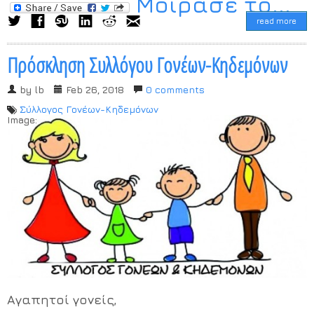
Μοίρασέ το...
read more
Πρόσκληση Συλλόγου Γονέων-Κηδεμόνων
by
lb
Feb 26, 2018
0 comments
Σύλλογος Γονέων-Κηδεμόνων
Image:
Αγαπητοί γονείς,