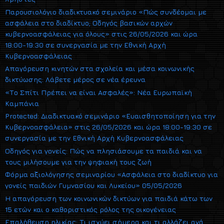
Παρουσιολόγιο διαδικτυακό σεμινάριο «Πώς συνδέομαι με
ασφάλεια στο διαδίκτυο; Οδηγός βασικών αρχών
κυβερνοασφάλειας για όλους» στις 26/05/2026 και ώρα
18:00-19:30 σε συνεργασία με την Εθνική Αρχή
Κυβερνοασφάλειας
Απαγόρευση κινητών στα σχολεία και μέσα κοινωνικής
δικτύωσης: Λάβετε μέρος σε νέα έρευνα
«Το Σπίτι Πρέπει να είναι Ασφαλές»: Νέα Ευρωπαϊκή
Καμπάνια
Protected: Διαδικτυακό σεμινάριο «Ευαισθητοποίηση για την
Κυβερνοασφάλεια» στις 26/05/2026 και ώρα 18:00-19:30 σε
συνεργασία με την Εθνική Αρχή Κυβερνοασφάλειας
Οδηγός για γονείς: Πώς να πλησιάσουμε τα παιδιά και να
τους μιλήσουμε για την ψηφιακή τους ζωή
Φόρμα αξιολόγησης σεμιναρίου «Ασφάλεια στο διαδίκτυο για
γονείς παιδιών Γυμνασίου και Λυκείου» 05/05/2026
Η απαγόρευση των κοινωνικών δικτύων για παιδιά κάτω των
15 ετών και ο καθοριστικός ρόλος της οικογένειας
Επαλήθευση ηλικίας: Τι ισχύει σήμερα και τι αλλάζει ανά