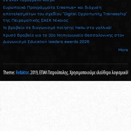
Ευρωπαϊκά Προγράμματα Erasmus+ και διάχυση
αποτελεσμάτων του σχεδίου “Digital Opportunity Traineeship”
της Πειραματικής ΣΑΕΚ Νίκαιας
1ο βραβείο σε διαγωνισμό ποίησης haiku στα γαλλικά!
Xρυσό Βραβείο για το 32ο Νηπιαγωγείο Θεσσαλονικης στον
Διαγωνισμό Εducation leaders awards 2026
More
Theme:
Refaktor
. 2019, ΕΠΑΛ Πετρούπολης. Χρησιμοποιούμε ελεύθερο λογισμικό!