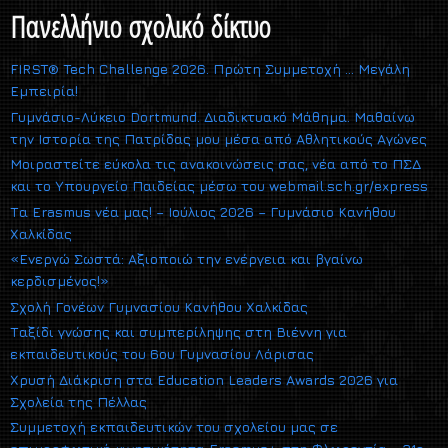
Πανελλήνιο σχολικό δίκτυο
FIRST® Tech Challenge 2026. Πρώτη Συμμετοχή … Μεγάλη
Εμπειρία!
Γυμνάσιο-Λύκειο Dortmund. Διαδικτυακό Μάθημα. Μαθαίνω
την Ιστορία της Πατρίδας μου μέσα από Αθλητικούς Αγώνες
Μοιραστείτε εύκολα τις ανακοινώσεις σας, νέα από το ΠΣΔ
και το Υπουργείο Παιδείας μέσω του webmail.sch.gr/express
Τα Erasmus νέα μας! – Ιούλιος 2026 – Γυμνάσιο Κανήθου
Χαλκίδας
«Ενεργώ Σωστά: Αξιοποιώ την ενέργεια και βγαίνω
κερδισμένος!»
Σχολή Γονέων Γυμνασίου Κανήθου Χαλκίδας
Ταξίδι γνώσης και συμπερίληψης στη Βιέννη για
εκπαιδευτικούς του 6ου Γυμνασίου Λάρισας
Χρυσή Διάκριση στα Education Leaders Awards 2026 για
Σχολεία της Πέλλας
Συμμετοχή εκπαιδευτικών του σχολείου μας σε