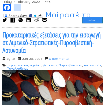
Friday, 4 February, 2022 - 17:45
Facebook
instagram
Μοίρασέ το...
read more
Προκαταρκτικές εξετάσεις για την εισαγωγή
σε Λιμενικό-Στρατιωτικές-Πυροσβεστική-
Αστυνομία
by
lb
Jun 08, 2021
0 comments
στρατιωτικες σχολές
,
Λιμενικό
,
Πυροσβεστική
,
Αστυνομία
,
Πανελλαδικές
Image: