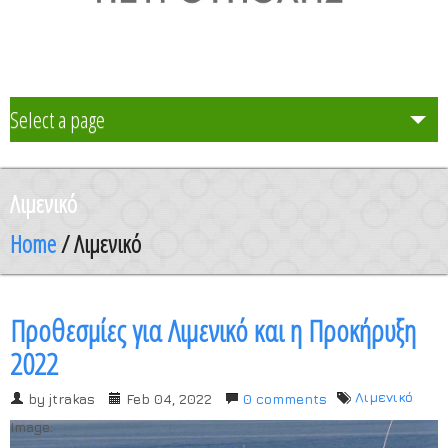
Select a page
Το Σχολείο μας
Λιμενικό
Δράση Μαθητείας
Home
/ Λιμενικό
Καθηγητές
Προθεσμίες για Λιμενικό και η Προκήρυξη
Μαθητές και Γονείς/Κηδεμόνες
2022
Λιμενικό
by
jtrakas
Feb 04, 2022
0 comments
Ανακοινώσεις
Image: