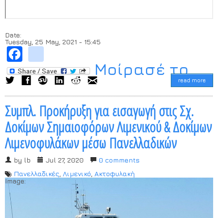
Date:
Tuesday, 25 May, 2021 - 15:45
Facebook
instagram
Μοίρασέ το...
read more
Συμπλ. Προκήρυξη για εισαγωγή στις Σχ.
Δοκίμων Σημαιοφόρων Λιμενικού & Δοκίμων
Λιμενοφυλάκων μέσω Πανελλαδικών
by
lb
Jul 27, 2020
0 comments
Πανελλαδικές
,
Λιμενικό
,
Ακτοφυλακή
Image: