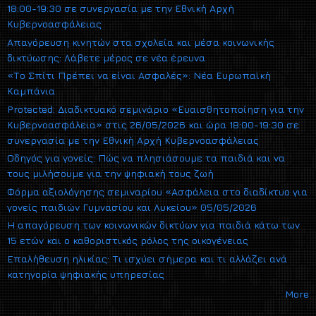
18:00-19:30 σε συνεργασία με την Εθνική Αρχή
Κυβερνοασφάλειας
Απαγόρευση κινητών στα σχολεία και μέσα κοινωνικής
δικτύωσης: Λάβετε μέρος σε νέα έρευνα
«Το Σπίτι Πρέπει να είναι Ασφαλές»: Νέα Ευρωπαϊκή
Καμπάνια
Protected: Διαδικτυακό σεμινάριο «Ευαισθητοποίηση για την
Κυβερνοασφάλεια» στις 26/05/2026 και ώρα 18:00-19:30 σε
συνεργασία με την Εθνική Αρχή Κυβερνοασφάλειας
Οδηγός για γονείς: Πώς να πλησιάσουμε τα παιδιά και να
τους μιλήσουμε για την ψηφιακή τους ζωή
Φόρμα αξιολόγησης σεμιναρίου «Ασφάλεια στο διαδίκτυο για
γονείς παιδιών Γυμνασίου και Λυκείου» 05/05/2026
Η απαγόρευση των κοινωνικών δικτύων για παιδιά κάτω των
15 ετών και ο καθοριστικός ρόλος της οικογένειας
Επαλήθευση ηλικίας: Τι ισχύει σήμερα και τι αλλάζει ανά
κατηγορία ψηφιακής υπηρεσίας
More