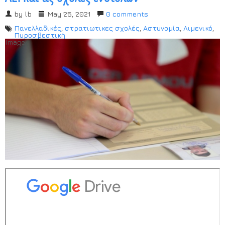
by
lb
May 25, 2021
0 comments
Πανελλαδικές
,
στρατιωτικες σχολές
,
Αστυνομία
,
Λιμενικό
,
Πυροσβεστική
Image: