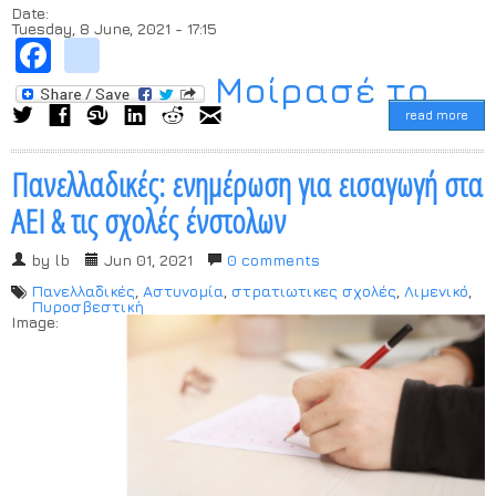
Date:
Tuesday, 8 June, 2021 - 17:15
Facebook
instagram
Μοίρασέ το...
read more
Πανελλαδικές: ενημέρωση για εισαγωγή στα
ΑΕΙ & τις σχολές ένστολων
by
lb
Jun 01, 2021
0 comments
Πανελλαδικές
,
Αστυνομία
,
στρατιωτικες σχολές
,
Λιμενικό
,
Πυροσβεστική
Image: