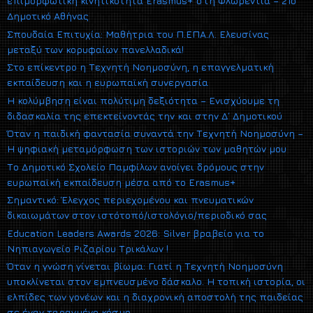
επιμορφωτική κινητικότητα Erasmus+ στη Φλωρεντία – 21ο
Δημοτικό Αθήνας
Σπουδαία Επιτυχία: Μαθήτρια του Π.ΕΠΑ.Λ. Ελευσίνας
μεταξύ των κορυφαίων πανελλαδικά!
Στο επίκεντρο η Τεχνητή Νοημοσύνη, η επαγγελματική
εκπαίδευση και η ευρωπαϊκή συνεργασία
Η κολύμβηση είναι πολύτιμη δεξιότητα – Ενισχύουμε τη
διδασκαλία της επεκτείνοντάς την και στην Δ΄ Δημοτικού
Όταν η παιδική φαντασία συναντά την Τεχνητή Νοημοσύνη –
Η ψηφιακή μεταμόρφωση των ιστοριών των μαθητών μου
Το Δημοτικό Σχολείο Παμφίλων ανοίγει δρόμους στην
ευρωπαϊκή εκπαίδευση μέσα από το Erasmus+
Σημαντικό: Έλεγχος περιεχομένου και πνευματικών
δικαιωμάτων στον ιστότοπό/ιστολόγιο/περιοδικό σας
Education Leaders Awards 2026: Silver βραβείο για το
Νηπιαγωγείο Ριζαρίου Τρικάλων !
Όταν η γνώση γίνεται βίωμα: Γιατί η Τεχνητή Νοημοσύνη
υποκλίνεται στον εμπνευσμένο δάσκαλο. Η τοπική ιστορία, οι
ελπίδες των γονέων και η διαχρονική αποστολή της παιδείας
σε έναν ταραγμένο κόσμο