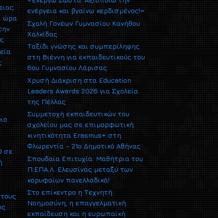
ειας
ενέργεια και βγαίνω κερδισμένος!»
ι ώρα
Σχολή Γονέων Γυμνασίου Κανήθου
την
Χαλκίδας
ας
Ταξίδι γνώσης και συμπερίληψης
εία
στη Βιέννη για εκπαιδευτικούς του
:
6ου Γυμνασίου Λάρισας
Χρυσή Διάκριση στα Education
Leaders Awards 2026 για Σχολεία
της Πέλλας
Συμμετοχή εκπαιδευτικών του
ριο
σχολείου μας σε επιμορφωτική
κινητικότητα Erasmus+ στη
Φλωρεντία – 21ο Δημοτικό Αθήνας
0 σε
Σπουδαία Επιτυχία: Μαθήτρια του
ή
Π.ΕΠΑ.Λ. Ελευσίνας μεταξύ των
κορυφαίων πανελλαδικά!
Στο επίκεντρο η Τεχνητή
 τους
Νοημοσύνη, η επαγγελματική
υς
εκπαίδευση και η ευρωπαϊκή