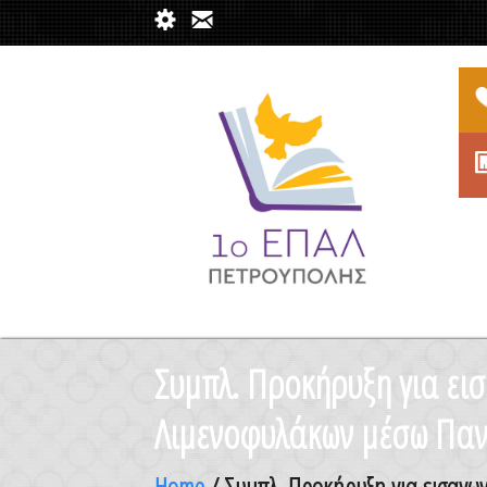
Συμπλ. Προκήρυξη για εισ
Λιμενοφυλάκων μέσω Παν
Home
/ Συμπλ. Προκήρυξη για εισαγω