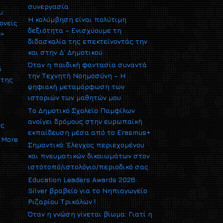
συνεργασία
υ
Η κολύμβηση είναι πολύτιμη
ονείς
δεξιότητα – Ενισχύουμε τη
υ»
διδασκαλία της επεκτείνοντάς την
και στην Δ΄ Δημοτικού
Όταν η παιδική φαντασία συναντά
5
την Τεχνητή Νοημοσύνη – Η
 της
ψηφιακή μεταμόρφωση των
ιστοριών των μαθητών μου
Το Δημοτικό Σχολείο Παμφίλων
ανοίγει δρόμους στην ευρωπαϊκή
ας
εκπαίδευση μέσα από το Erasmus+
More
Σημαντικό: Έλεγχος περιεχομένου
και πνευματικών δικαιωμάτων στον
ιστότοπό/ιστολόγιο/περιοδικό σας
Education Leaders Awards 2026:
Silver βραβείο για το Νηπιαγωγείο
Ριζαρίου Τρικάλων !
Όταν η γνώση γίνεται βίωμα: Γιατί η