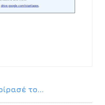
ίρασέ το...