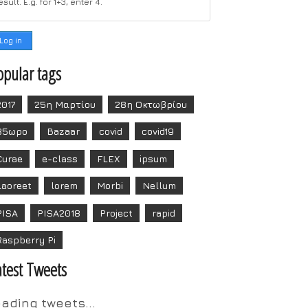
esult. E.g. for 1+3, enter 4.
opular tags
2017
25η Μαρτίου
28η Οκτωβρίου
35ωρο
Bazaar
covid
covid19
Curae
e-class
FLEX
ipsum
Laoreet
lorem
Morbi
Nellum
PISA
PISA2018
Project
rapid
Raspberry Pi
atest Tweets
oading tweets...