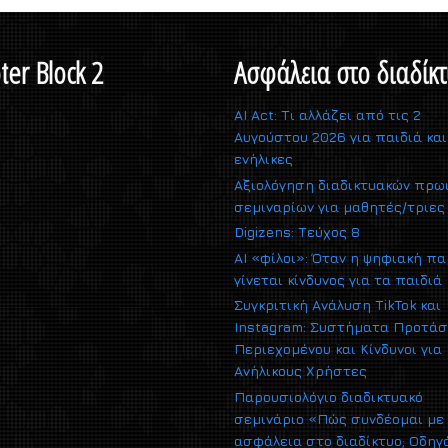
ter Block 2
Ασφάλεια στο διαδίκτ
AI Act: Τι αλλάζει από τις 2
Αυγούστου 2026 για παιδιά και
ενήλικες
Αξιολόγηση διαδικτυακών πρω
σεμιναρίων για μαθητές/τριες
Digizens: Τεύχος 8
AI «φίλοι»: Όταν η ψηφιακή π
γίνεται κίνδυνος για τα παιδιά
Συγκριτική Ανάλυση TikTok και
Instagram: Συστήματα Προτά
Περιεχομένου και Κίνδυνοι για
Ανήλικους Χρήστες
Παρουσιολόγιο διαδικτυακό
σεμινάριο «Πώς συνδέομαι με
ασφάλεια στο διαδίκτυο; Οδηγ