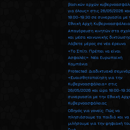
βασικών αρχών κυβερνοασφάλ
για όλους» στις 26/05/2026 κα
18:00-19:30 σε συνεργασία με 
Εθνική Αρχή Κυβερνοασφάλει
Απαγόρευση κινητών στα σχολ
και μέσα κοινωνικής δικτύωσης
Λάβετε μέρος σε νέα έρευνα
«Το Σπίτι Πρέπει να είναι
Ασφαλές»: Νέα Ευρωπαϊκή
Καμπάνια
Protected: Διαδικτυακό σεμινά
«Ευαισθητοποίηση για την
Κυβερνοασφάλεια» στις
26/05/2026 και ώρα 18:00-19:3
συνεργασία με την Εθνική Αρχ
Κυβερνοασφάλειας
Οδηγός για γονείς: Πώς να
πλησιάσουμε τα παιδιά και να
μιλήσουμε για την ψηφιακή το
ζωή