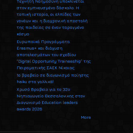
Τεχνητή Νοημοσύνη υποκλίνεται
στον εμπνευσμένο δάσκαλο. Η
τοπική ιστορία, οι ελπίδες των
γονέων και η διαχρονική αποστολή
της παιδείας σε έναν ταραγμένο
κόσμο
Ευρωπαϊκά Προγράμματα
Erasmus+ και διάχυση
αποτελεσμάτων του σχεδίου
“Digital Opportunity Traineeship” της
Πειραματικής ΣΑΕΚ Νίκαιας
1ο βραβείο σε διαγωνισμό ποίησης
haiku στα γαλλικά!
Xρυσό Βραβείο για το 32ο
Νηπιαγωγείο Θεσσαλονικης στον
Διαγωνισμό Εducation leaders
awards 2026
More