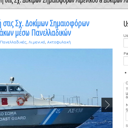
ή στις Σχ. Δοκίμων Σημαιοφόρων
U
λάκων μέσω Πανελλαδικών
U
Πανελλαδικές
,
Λιμενικό
,
Ακτοφυλακή
P
T
y
a
M
5
S