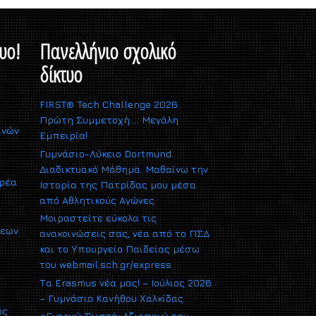
υο!
Πανελλήνιο σχολικό
δίκτυο
FIRST® Tech Challenge 2026.
Πρώτη Συμμετοχή … Μεγάλη
ινών
Εμπειρία!
Γυμνάσιο-Λύκειο Dortmund.
Διαδικτυακό Μάθημα. Μαθαίνω την
αρέα
Ιστορία της Πατρίδας μου μέσα
από Αθλητικούς Αγώνες
Μοιραστείτε εύκολα τις
σεων
ανακοινώσεις σας, νέα από το ΠΣΔ
και το Υπουργείο Παιδείας μέσω
του webmail.sch.gr/express
Τα Erasmus νέα μας! – Ιούλιος 2026
– Γυμνάσιο Κανήθου Χαλκίδας
ός
«Ενεργώ Σωστά: Αξιοποιώ την