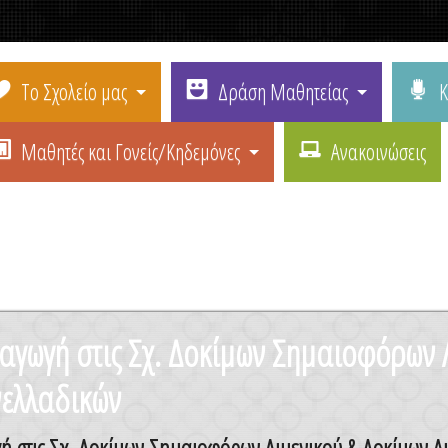
Το Σχολείο μας
Δράση Μαθητείας
Κ
Μαθητές και Γονείς/Κηδεμόνες
Ανακοινώσεις
αγωγή στις Σχ. Δοκίμων Σημαιοφόρων 
ελλαδικών
γή στις Σχ. Δοκίμων Σημαιοφόρων Λιμενικού & Δοκίμων 