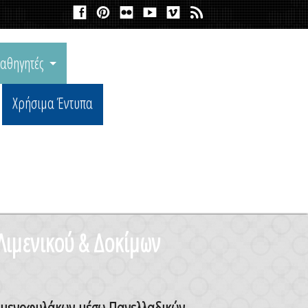
αθηγητές
Χρήσιμα Έντυπα
Λιμενικού & Δοκίμων
Λιμενοφυλάκων μέσω Πανελλαδικών