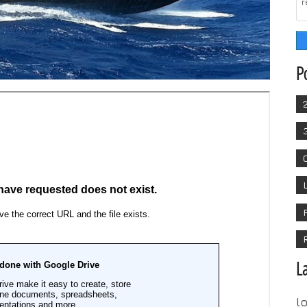
r
P
L
l