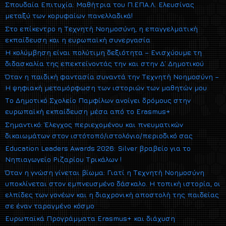
Σπουδαία Επιτυχία: Μαθήτρια του Π.ΕΠΑ.Λ. Ελευσίνας
μεταξύ των κορυφαίων πανελλαδικά!
Στο επίκεντρο η Τεχνητή Νοημοσύνη, η επαγγελματική
εκπαίδευση και η ευρωπαϊκή συνεργασία
Η κολύμβηση είναι πολύτιμη δεξιότητα – Ενισχύουμε τη
διδασκαλία της επεκτείνοντάς την και στην Δ΄ Δημοτικού
Όταν η παιδική φαντασία συναντά την Τεχνητή Νοημοσύνη –
Η ψηφιακή μεταμόρφωση των ιστοριών των μαθητών μου
Το Δημοτικό Σχολείο Παμφίλων ανοίγει δρόμους στην
ευρωπαϊκή εκπαίδευση μέσα από το Erasmus+
Σημαντικό: Έλεγχος περιεχομένου και πνευματικών
δικαιωμάτων στον ιστότοπό/ιστολόγιο/περιοδικό σας
Education Leaders Awards 2026: Silver βραβείο για το
Νηπιαγωγείο Ριζαρίου Τρικάλων !
Όταν η γνώση γίνεται βίωμα: Γιατί η Τεχνητή Νοημοσύνη
υποκλίνεται στον εμπνευσμένο δάσκαλο. Η τοπική ιστορία, οι
ελπίδες των γονέων και η διαχρονική αποστολή της παιδείας
σε έναν ταραγμένο κόσμο
Ευρωπαϊκά Προγράμματα Erasmus+ και διάχυση