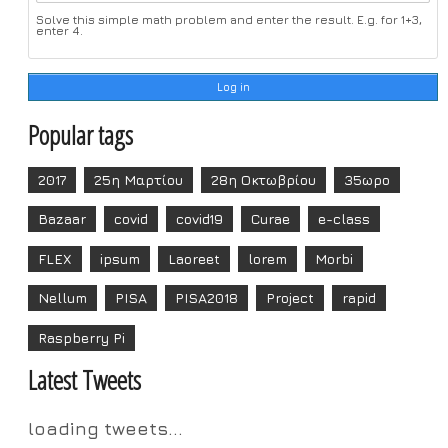
Solve this simple math problem and enter the result. E.g. for 1+3,
enter 4.
Popular tags
2017
25η Μαρτίου
28η Οκτωβρίου
35ωρο
Bazaar
covid
covid19
Curae
e-class
FLEX
ipsum
Laoreet
lorem
Morbi
Nellum
PISA
PISA2018
Project
rapid
Raspberry Pi
Latest Tweets
loading tweets...