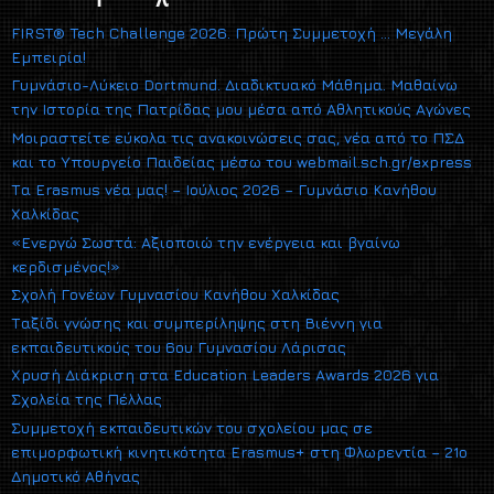
FIRST® Tech Challenge 2026. Πρώτη Συμμετοχή … Μεγάλη
Εμπειρία!
Γυμνάσιο-Λύκειο Dortmund. Διαδικτυακό Μάθημα. Μαθαίνω
την Ιστορία της Πατρίδας μου μέσα από Αθλητικούς Αγώνες
Μοιραστείτε εύκολα τις ανακοινώσεις σας, νέα από το ΠΣΔ
και το Υπουργείο Παιδείας μέσω του webmail.sch.gr/express
Τα Erasmus νέα μας! – Ιούλιος 2026 – Γυμνάσιο Κανήθου
Χαλκίδας
«Ενεργώ Σωστά: Αξιοποιώ την ενέργεια και βγαίνω
κερδισμένος!»
Σχολή Γονέων Γυμνασίου Κανήθου Χαλκίδας
Ταξίδι γνώσης και συμπερίληψης στη Βιέννη για
εκπαιδευτικούς του 6ου Γυμνασίου Λάρισας
Χρυσή Διάκριση στα Education Leaders Awards 2026 για
Σχολεία της Πέλλας
Συμμετοχή εκπαιδευτικών του σχολείου μας σε
επιμορφωτική κινητικότητα Erasmus+ στη Φλωρεντία – 21ο
Δημοτικό Αθήνας