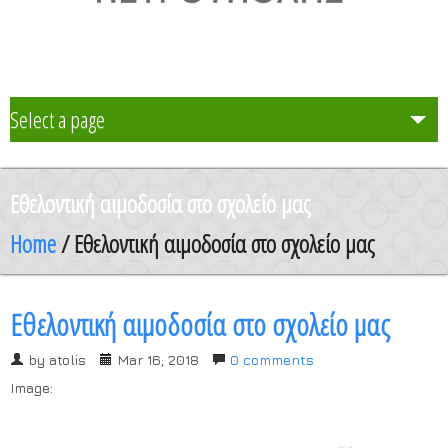
Select a page
Το Σχολείο μας
Εθελοντική αιμοδοσία στο σχολείο μας
Δράση Μαθητείας
Home
/ Εθελοντική αιμοδοσία στο σχολείο μας
Καθηγητές
Εθελοντική αιμοδοσία στο σχολείο μας
Μαθητές και Γονείς/Κηδεμόνες
by
atolis
Mar 16, 2018
0 comments
Image:
Ανακοινώσεις