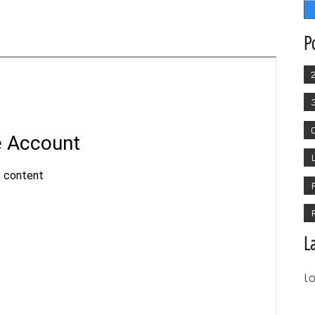
P
L
l