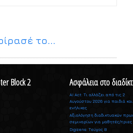
ίρασέ το...
ter Block 2
Ασφάλεια στο διαδίκτ
AI Act: Τι αλλάζει από τις 2
Αυγούστου 2026 για παιδιά και
ενήλικες
Αξιολόγηση διαδικτυακών πρω
σεμιναρίων για μαθητές/τριες
Digizens: Τεύχος 8