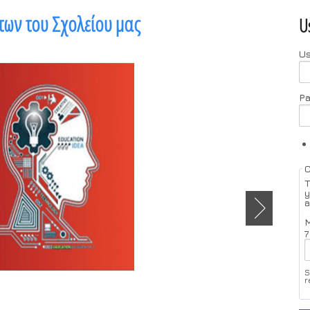
των του Σχολείου μας
U
U
P
T
y
a
M
7
S
r