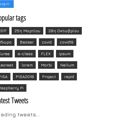
opular tags
2017
25η Μαρτίου
28η Οκτωβρίου
35ωρο
Bazaar
covid
covid19
Curae
e-class
FLEX
ipsum
Laoreet
lorem
Morbi
Nellum
PISA
PISA2018
Project
rapid
Raspberry Pi
atest Tweets
oading tweets...