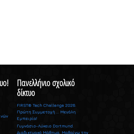
υο!
Πανελλήνιο σχολικό
δίκτυο
FIRST® Tech Challenge 2026.
Πρώτη Συμμετοχή … Μεγάλη
ινών
Εμπειρία!
Γυμνάσιο-Λύκειο Dortmund.
Διαδικτυακό Μάθημα. Μαθαίνω την