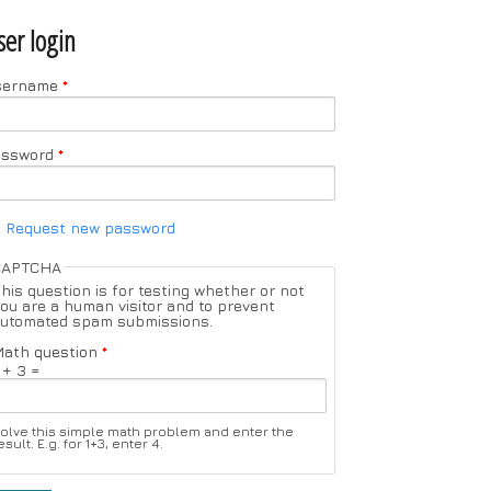
ser login
sername
*
assword
*
Request new password
CAPTCHA
his question is for testing whether or not
ou are a human visitor and to prevent
utomated spam submissions.
ath question
*
 + 3 =
olve this simple math problem and enter the
esult. E.g. for 1+3, enter 4.