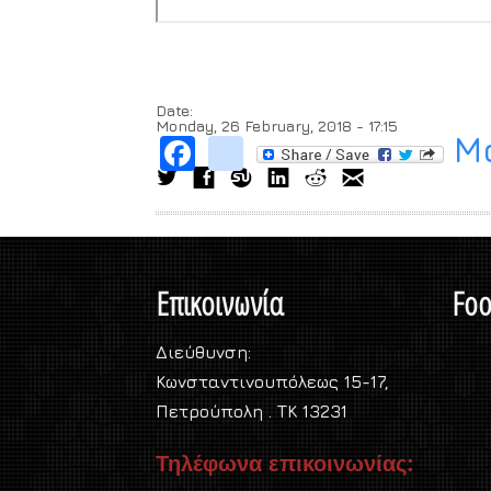
Date:
Monday, 26 February, 2018 - 17:15
Μο
Facebook
instagram
Επικοινωνία
Foo
Διεύθυνση:
Κωνσταντινουπόλεως 15-17,
Πετρούπολη . TK 13231
Τηλέφωνα επικοινωνίας: