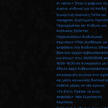
AI «φίλοι»: Όταν η ψηφιακή π
γίνεται κίνδυνος για τα παιδιά
Συγκριτική Ανάλυση TikTok και
Instagram: Συστήματα Προτά
Περιεχομένου και Κίνδυνοι για
Ανήλικους Χρήστες
Παρουσιολόγιο διαδικτυακό
σεμινάριο «Πώς συνδέομαι με
ασφάλεια στο διαδίκτυο; Οδηγ
βασικών αρχών κυβερνοασφάλ
για όλους» στις 26/05/2026 κα
18:00-19:30 σε συνεργασία με 
Εθνική Αρχή Κυβερνοασφάλει
Απαγόρευση κινητών στα σχολ
και μέσα κοινωνικής δικτύωσης
Λάβετε μέρος σε νέα έρευνα
«Το Σπίτι Πρέπει να είναι
Ασφαλές»: Νέα Ευρωπαϊκή
Καμπάνια