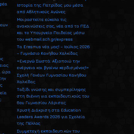
αρέα
Ιστορία της Πατρίδας μου μέσα
από Αθλητικούς Αγώνες
Μοιραστείτε εύκολα τις
σεων
ανακοινώσεις σας, νέα από το ΠΣΔ
και το Υπουργείο Παιδείας μέσω
του webmail.sch.gr/express
Τα Erasmus νέα μας! – Ιούλιος 2026
– Γυμνάσιο Κανήθου Χαλκίδας
ός
«Ενεργώ Σωστά: Αξιοποιώ την
ειας
ενέργεια και βγαίνω κερδισμένος!»
ι ώρα
Σχολή Γονέων Γυμνασίου Κανήθου
την
Χαλκίδας
ας
Ταξίδι γνώσης και συμπερίληψης
εία
στη Βιέννη για εκπαιδευτικούς του
:
6ου Γυμνασίου Λάρισας
Χρυσή Διάκριση στα Education
Leaders Awards 2026 για Σχολεία
της Πέλλας
Συμμετοχή εκπαιδευτικών του