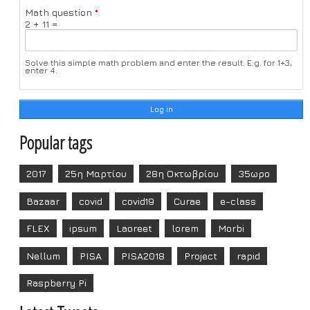
Math question
*
2 + 11 =
Solve this simple math problem and enter the result. E.g. for 1+3,
enter 4.
Popular tags
2017
25η Μαρτίου
28η Οκτωβρίου
35ωρο
Bazaar
covid
covid19
Curae
e-class
FLEX
ipsum
Laoreet
lorem
Morbi
Nellum
PISA
PISA2018
Project
rapid
Raspberry Pi