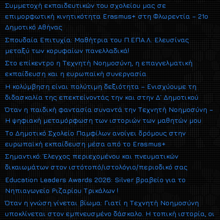
Συμμετοχή εκπαιδευτικών του σχολείου μας σε
επιμορφωτική κινητικότητα Erasmus+ στη Φλωρεντία – 21ο
Δημοτικό Αθήνας
Σπουδαία Επιτυχία: Μαθήτρια του Π.ΕΠΑ.Λ. Ελευσίνας
μεταξύ των κορυφαίων πανελλαδικά!
Στο επίκεντρο η Τεχνητή Νοημοσύνη, η επαγγελματική
εκπαίδευση και η ευρωπαϊκή συνεργασία
Η κολύμβηση είναι πολύτιμη δεξιότητα – Ενισχύουμε τη
διδασκαλία της επεκτείνοντάς την και στην Δ΄ Δημοτικού
Όταν η παιδική φαντασία συναντά την Τεχνητή Νοημοσύνη –
Η ψηφιακή μεταμόρφωση των ιστοριών των μαθητών μου
Το Δημοτικό Σχολείο Παμφίλων ανοίγει δρόμους στην
ευρωπαϊκή εκπαίδευση μέσα από το Erasmus+
Σημαντικό: Έλεγχος περιεχομένου και πνευματικών
δικαιωμάτων στον ιστότοπό/ιστολόγιο/περιοδικό σας
Education Leaders Awards 2026: Silver βραβείο για το
Νηπιαγωγείο Ριζαρίου Τρικάλων !
Όταν η γνώση γίνεται βίωμα: Γιατί η Τεχνητή Νοημοσύνη
υποκλίνεται στον εμπνευσμένο δάσκαλο. Η τοπική ιστορία, οι