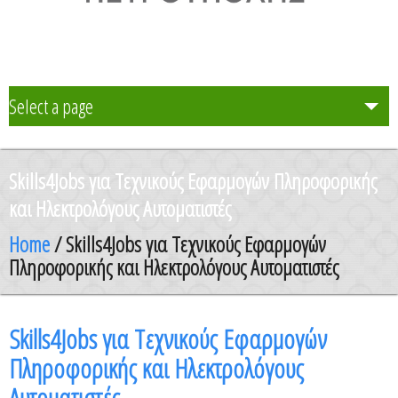
Select a page
Το Σχολείο μας
Skills4Jobs για Τεχνικούς Εφαρμογών Πληροφορικής
Δράση Μαθητείας
και Ηλεκτρολόγους Αυτοματιστές
Home
/ Skills4Jobs για Τεχνικούς Εφαρμογών
Καθηγητές
Πληροφορικής και Ηλεκτρολόγους Αυτοματιστές
Μαθητές και Γονείς/Κηδεμόνες
Skills4Jobs για Τεχνικούς Εφαρμογών
Πληροφορικής και Ηλεκτρολόγους
Ανακοινώσεις
Αυτοματιστές