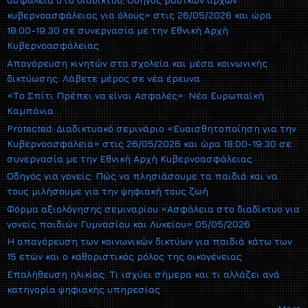
κυβερνοασφάλειας για όλους» στις 26/05/2026 και ώρα
18:00-19:30 σε συνεργασία με την Εθνική Αρχή
Κυβερνοασφάλειας
Απαγόρευση κινητών στα σχολεία και μέσα κοινωνικής
δικτύωσης: Λάβετε μέρος σε νέα έρευνα
«Το Σπίτι Πρέπει να είναι Ασφαλές»: Νέα Ευρωπαϊκή
Καμπάνια
Protected: Διαδικτυακό σεμινάριο «Ευαισθητοποίηση για την
Κυβερνοασφάλεια» στις 26/05/2026 και ώρα 18:00-19:30 σε
συνεργασία με την Εθνική Αρχή Κυβερνοασφάλειας
Οδηγός για γονείς: Πώς να πλησιάσουμε τα παιδιά και να
τους μιλήσουμε για την ψηφιακή τους ζωή
Φόρμα αξιολόγησης σεμιναρίου «Ασφάλεια στο διαδίκτυο για
γονείς παιδιών Γυμνασίου και Λυκείου» 05/05/2026
Η απαγόρευση των κοινωνικών δικτύων για παιδιά κάτω των
15 ετών και ο καθοριστικός ρόλος της οικογένειας
Επαλήθευση ηλικίας: Τι ισχύει σήμερα και τι αλλάζει ανά
κατηγορία ψηφιακής υπηρεσίας