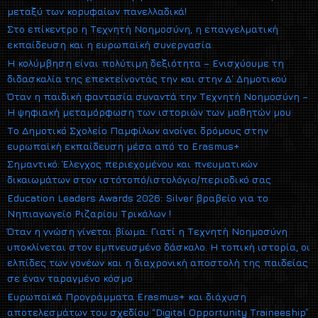
μεταξύ των κορυφαίων πανελλαδικά!
Στο επίκεντρο η Τεχνητή Νοημοσύνη, η επαγγελματική
εκπαίδευση και η ευρωπαϊκή συνεργασία
Η κολύμβηση είναι πολύτιμη δεξιότητα – Ενισχύουμε τη
διδασκαλία της επεκτείνοντάς την και στην Δ΄ Δημοτικού
Όταν η παιδική φαντασία συναντά την Τεχνητή Νοημοσύνη –
Η ψηφιακή μεταμόρφωση των ιστοριών των μαθητών μου
Το Δημοτικό Σχολείο Παμφίλων ανοίγει δρόμους στην
ευρωπαϊκή εκπαίδευση μέσα από το Erasmus+
Σημαντικό: Έλεγχος περιεχομένου και πνευματικών
δικαιωμάτων στον ιστότοπό/ιστολόγιο/περιοδικό σας
Education Leaders Awards 2026: Silver βραβείο για το
Νηπιαγωγείο Ριζαρίου Τρικάλων !
Όταν η γνώση γίνεται βίωμα: Γιατί η Τεχνητή Νοημοσύνη
υποκλίνεται στον εμπνευσμένο δάσκαλο. Η τοπική ιστορία, οι
ελπίδες των γονέων και η διαχρονική αποστολή της παιδείας
σε έναν ταραγμένο κόσμο
Ευρωπαϊκά Προγράμματα Erasmus+ και διάχυση
αποτελεσμάτων του σχεδίου “Digital Opportunity Traineeship”