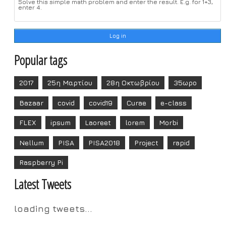
Solve this simple math problem and enter the result. E.g. for 1+3,
enter 4.
Popular tags
2017
25η Μαρτίου
28η Οκτωβρίου
35ωρο
Bazaar
covid
covid19
Curae
e-class
FLEX
ipsum
Laoreet
lorem
Morbi
Nellum
PISA
PISA2018
Project
rapid
Raspberry Pi
Latest Tweets
loading tweets...