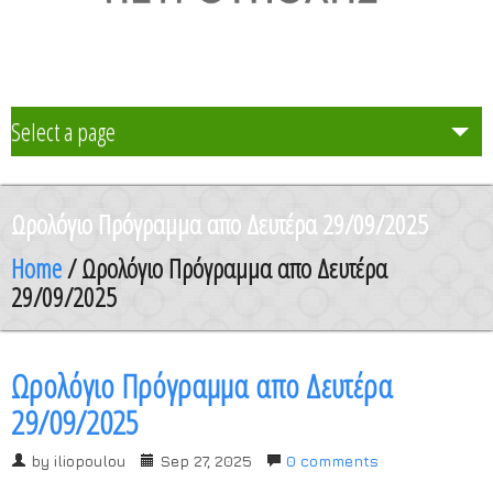
Select a page
Το Σχολείο μας
Ωρολόγιο Πρόγραμμα απο Δευτέρα 29/09/2025
Δράση Μαθητείας
Home
/ Ωρολόγιο Πρόγραμμα απο Δευτέρα
29/09/2025
Καθηγητές
Ωρολόγιο Πρόγραμμα απο Δευτέρα
Μαθητές και Γονείς/Κηδεμόνες
29/09/2025
Ανακοινώσεις
by
iliopoulou
Sep 27, 2025
0 comments