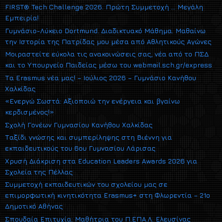
FIRST® Tech Challenge 2026. Πρώτη Συμμετοχή … Μεγάλη
Εμπειρία!
Γυμνάσιο-Λύκειο Dortmund. Διαδικτυακό Μάθημα. Μαθαίνω
την Ιστορία της Πατρίδας μου μέσα από Αθλητικούς Αγώνες
Μοιραστείτε εύκολα τις ανακοινώσεις σας, νέα από το ΠΣΔ
και το Υπουργείο Παιδείας μέσω του webmail.sch.gr/express
Τα Erasmus νέα μας! – Ιούλιος 2026 – Γυμνάσιο Κανήθου
Χαλκίδας
«Ενεργώ Σωστά: Αξιοποιώ την ενέργεια και βγαίνω
κερδισμένος!»
Σχολή Γονέων Γυμνασίου Κανήθου Χαλκίδας
Ταξίδι γνώσης και συμπερίληψης στη Βιέννη για
εκπαιδευτικούς του 6ου Γυμνασίου Λάρισας
Χρυσή Διάκριση στα Education Leaders Awards 2026 για
Σχολεία της Πέλλας
Συμμετοχή εκπαιδευτικών του σχολείου μας σε
επιμορφωτική κινητικότητα Erasmus+ στη Φλωρεντία – 21ο
Δημοτικό Αθήνας
Σπουδαία Επιτυχία: Μαθήτρια του Π.ΕΠΑ.Λ. Ελευσίνας