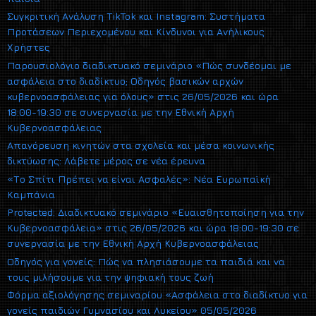
Συγκριτική Ανάλυση TikTok και Instagram: Συστήματα
Προτάσεων Περιεχομένου και Κίνδυνοι για Ανήλικους
Χρήστες
Παρουσιολόγιο διαδικτυακό σεμινάριο «Πώς συνδέομαι με
ασφάλεια στο διαδίκτυο; Οδηγός βασικών αρχών
κυβερνοασφάλειας για όλους» στις 26/05/2026 και ώρα
18:00-19:30 σε συνεργασία με την Εθνική Αρχή
Κυβερνοασφάλειας
Απαγόρευση κινητών στα σχολεία και μέσα κοινωνικής
δικτύωσης: Λάβετε μέρος σε νέα έρευνα
«Το Σπίτι Πρέπει να είναι Ασφαλές»: Νέα Ευρωπαϊκή
Καμπάνια
Protected: Διαδικτυακό σεμινάριο «Ευαισθητοποίηση για την
Κυβερνοασφάλεια» στις 26/05/2026 και ώρα 18:00-19:30 σε
συνεργασία με την Εθνική Αρχή Κυβερνοασφάλειας
Οδηγός για γονείς: Πώς να πλησιάσουμε τα παιδιά και να
τους μιλήσουμε για την ψηφιακή τους ζωή
Φόρμα αξιολόγησης σεμιναρίου «Ασφάλεια στο διαδίκτυο για
γονείς παιδιών Γυμνασίου και Λυκείου» 05/05/2026