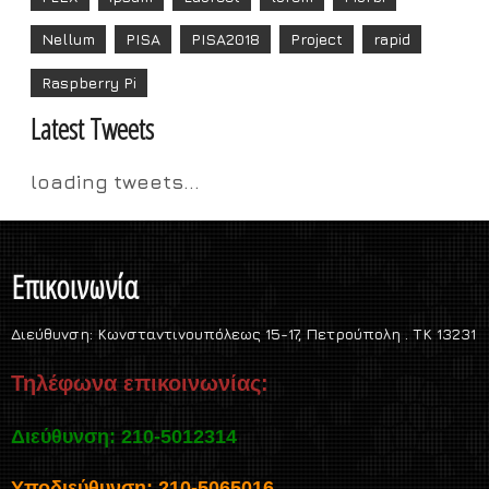
Nellum
PISA
PISA2018
Project
rapid
Raspberry Pi
Latest Tweets
loading tweets...
Επικοινωνία
Διεύθυνση:
Κωνσταντινουπόλεως 15-17, Πετρούπολη . TK 13231
Τηλέφωνα επικοινωνίας:
Διεύθυνση: 210-5012314
Υποδιεύθυνση: 210-5065016