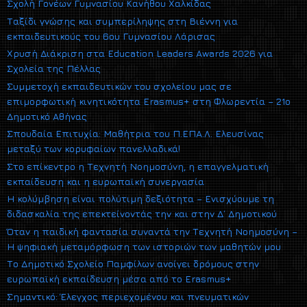
Σχολή Γονέων Γυμνασίου Κανήθου Χαλκίδας
Ταξίδι γνώσης και συμπερίληψης στη Βιέννη για
εκπαιδευτικούς του 6ου Γυμνασίου Λάρισας
Χρυσή Διάκριση στα Education Leaders Awards 2026 για
Σχολεία της Πέλλας
Συμμετοχή εκπαιδευτικών του σχολείου μας σε
επιμορφωτική κινητικότητα Erasmus+ στη Φλωρεντία – 21ο
Δημοτικό Αθήνας
Σπουδαία Επιτυχία: Μαθήτρια του Π.ΕΠΑ.Λ. Ελευσίνας
μεταξύ των κορυφαίων πανελλαδικά!
Στο επίκεντρο η Τεχνητή Νοημοσύνη, η επαγγελματική
εκπαίδευση και η ευρωπαϊκή συνεργασία
Η κολύμβηση είναι πολύτιμη δεξιότητα – Ενισχύουμε τη
διδασκαλία της επεκτείνοντάς την και στην Δ΄ Δημοτικού
Όταν η παιδική φαντασία συναντά την Τεχνητή Νοημοσύνη –
Η ψηφιακή μεταμόρφωση των ιστοριών των μαθητών μου
Το Δημοτικό Σχολείο Παμφίλων ανοίγει δρόμους στην
ευρωπαϊκή εκπαίδευση μέσα από το Erasmus+
Σημαντικό: Έλεγχος περιεχομένου και πνευματικών