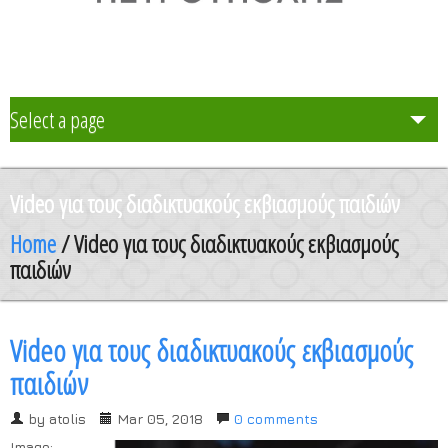
Select a page
Το Σχολείο μας
Video για τους διαδικτυακούς εκβιασμούς παιδιών
Δράση Μαθητείας
Home
/ Video για τους διαδικτυακούς εκβιασμούς
παιδιών
Καθηγητές
Video για τους διαδικτυακούς εκβιασμούς
Μαθητές και Γονείς/Κηδεμόνες
παιδιών
Ανακοινώσεις
by
atolis
Mar 05, 2018
0 comments
Image: