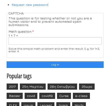
Request new password
CAPTCHA
This question is for testing whether or not you are a
human visitor and to prevent automated spam
submissions.
Math question
*
1 + 7 =
Solve this simple math problem and enter the result. E.g. for 1+3,
enter 4.
Popular tags
2017
25η Μαρτίου
28η Οκτωβρίου
35ωρο
Bazaar
covid
covid19
Curae
e-class
FLEX
ipsum
Laoreet
lorem
Morbi