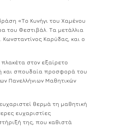
 δράση
«Το Κυνήγι του Χαμένου
ρα του Φεστιβάλ. Τα μετάλλια
κ. Κωνσταντίνος Καρύδας
, και ο
κή πλακέτα στον εξαίρετο
ετή και σπουδαία προσφορά του
των Πανελλήνιων Μαθητικών
ευχαριστεί θερμά τη μαθητική
τερες ευχαριστίες
στήριξή της, που καθιστά