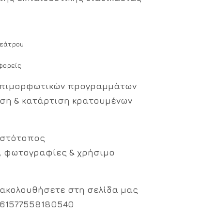
θεάτρου
φορείς
 επιμορφωτικών προγραμμάτων
υση & κατάρτιση κρατουμένων
 ιστότοπος
, φωτογραφίες & χρήσιμο
ς ακολουθήσετε στη σελίδα μας
d=61577558180540