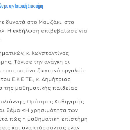
 με την Ιατρική Επιστήμη
ε δυνατά στο Μουζάκι, στο
άλ
. Η εκδήλωση επιβεβαίωσε για
»
.
ηματικών,
κ. Κωνσταντίνος
μης. Τόνισε την ανάγκη οι
 τους ως ένα ζωντανό εργαλείο
ου Ε.Κ.Ε.ΤΕ.,
κ. Δημήτριος
α της μαθηματικής παιδείας.
ουλιάννης
, Ομότιμος Καθηγητής
και θέμα
«Η χρησιμότητα των
ματα πώς η μαθηματική επιστήμη
σεις και αναπτύσσοντας έναν