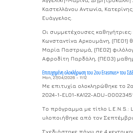
Αγγελική-Μαρίνα, Δημητροκάλλη
Καστελλάνου Αντωνία, Κατερίνης
Ευάγγελος.
Οι συμμετέχουσες καθηγήτριες:
Κωνσταντίνα Αρκουμάνη, (ΠΕ01) 
Μαρία Παστρωμά, (ΠΕ02) φιλόλο
Αφροδίτη Παρδάλη, (ΠΕ03) μαθη
Επιτυχημένη ολοκλήρωση του 2ου Erasmus+ του ΣΔΕ
Mon, 27/04/2026 - 11:12
Με επιτυχία ολοκληρώθηκε το 2ο
2024-1-EL01-KA122-ADU-0002345
Το πρόγραμμα με τίτλο L.E.N.S.: 
υλοποιήθηκε από τον Σεπτέμβρι
Σχεδιάστηκε πάνω σε 4 κεντρικο