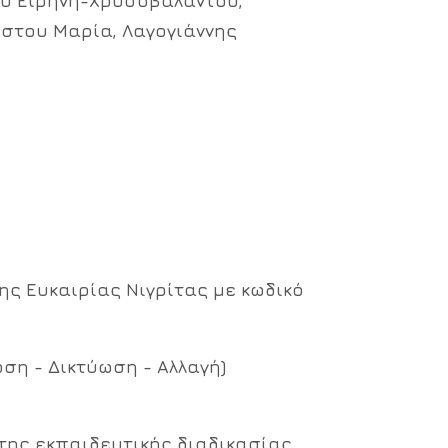
ου Ειρήνη-Χρυσοβαλάντου,
ήστου Μαρία, Λαγογιάννης
ς Ευκαιρίας Νιγρίτας με κωδικό
ωση - Δικτύωση - Αλλαγή)
της εκπαιδευτικής διαδικασίας