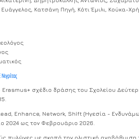
 Αικατερίνη, Δημητροκάλλης Αντώνιος, Ζαχαράτ
 Ευάγγελος, Κατσάνη Πηγή, Κότι Έμιλι, Κούκα-Χρ
θεολόγος
γος
ματικός
 Νιγρίτας
 Erasmus+ σχέδιο δράσης του Σχολείου Δεύτερη
15.
Lead, Enhance, Network, Shift (Ηγεσία - Ενδυνάμ
ο 2024 ως τον Φεβρουάριο 2026.
ύς πυλώνες με σκοπό την ολιστική αναβάθμιση 