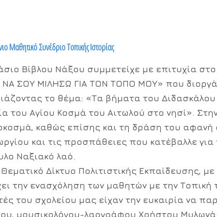
νιο Μαθητικό Συνέδριο Τοπικής Ιστορίας
άσιο Βίβλου Νάξου συμμετείχε με επιτυχία στο
Α ΝΑ ΣΟΥ ΜΙΛΗΣΩ ΓΙΑ ΤΟΝ ΤΟΠΟ ΜΟΥ» που διοργά
άζοντας το θέμα: «Τα βήματα του Διδασκάλου
α του Αγίου Κοσμά του Αιτωλού στο νησί». Στη
κοσμά, καθώς επίσης και τη δράση του αφανή
ωργίου και τις προσπάθειες που κατέβαλλε για
υλο Ναξιακό λαό.
 Θεματικό Δίκτυο Πολιτιστικής Εκπαίδευσης, με
χει την ενασχόληση των μαθητών με την Τοπική 
ητές του σχολείου μας είχαν την ευκαιρία να π
ου, μουσικολόγου-λαογράφου Χρήστου Μυλωνά μ