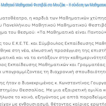
νιο Μαθητικό Μαθηματικό Φεστιβάλ στο Μουζάκι – Η σύνδεση των Μαθηματικών
ηματοθέατρο, η καρδιά των Μαθηματικών χτύπησ
υ Πανελλήνιου Μαθητικού Μαθηματικού Φεστιβ
θημα του θεσμού:
«Τα Μαθηματικά είναι Παντού
 του Ε.Κ.Ε.ΤΕ. και Σύμβουλος Εκπαίδευσης Μαθ
θηκε στη νέα, ελκυστική προσέγγιση της επιστή
ατικά και να τα εντάξουν στην καθημερινότητά
λος Εκπαίδευσης Μαθηματικών και Γραμματέας τ
ό υπογραμμίζοντας τη διαχρονική σπουδαιότητ
ης ήταν ο διακεκριμένος
κ. Κωνσταντίνος Γουργ
στημίου Θεσσαλίας. Με μια εξαιρετική ομιλία 
θήλωσε το κοινό, εξηγώντας με απτά παραδείγ
είχαν με ενθουσιασμό, θέτοντας καίριες ερωτή