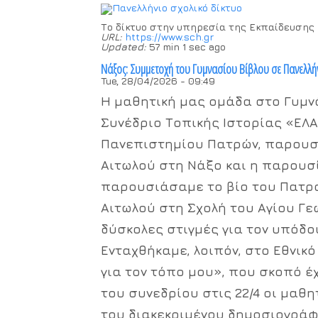
Το δίκτυο στην υπηρεσία της Εκπαίδευσης
URL:
https://www.sch.gr
Updated:
57 min 1 sec ago
Νάξος: Συμμετοχή του Γυμνασίου Βίβλου σε Πανελλή
Tue, 28/04/2026 - 09:49
Η μαθητική μας ομάδα στο Γυμν
Συνέδριο Τοπικής Ιστορίας «ΕΛ
Πανεπιστημίου Πατρών, παρουσι
Αιτωλού στη Νάξο και η παρουσί
παρουσιάσαμε το βίο του Πατρο
Αιτωλού στη Σχολή του Αγίου Γε
δύσκολες στιγμές για τον υπόδο
Ενταχθήκαμε, λοιπόν, στο Εθνικό
για τον τόπο μου», που σκοπό έ
του συνεδρίου στις 22/4 οι μαθ
του διακεκριμένου δημοσιογράφ