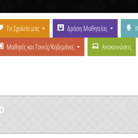
Το Σχολείο μας
Δράση Μαθητείας
Κ
Μαθητές και Γονείς/Κηδεμόνες
Ανακοινώσεις
ο